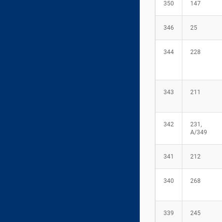
350
147
20 МИНУТЫН ХОТ
АМИНЫ ОРОН СУУЦНЫ
346
25
МЭДЭЭЛЛИЙН ТӨВ
344
228
ХЭЛЭЛЦҮҮЛЭГ, САНАЛ
АСУУЛГА
343
211
НЭЭЛТТЭЙ АЖЛЫН БАЙР
342
231,
А/349
MNS ISO 9001
341
212
ХОЛБОО БАРИХ
340
268
339
245