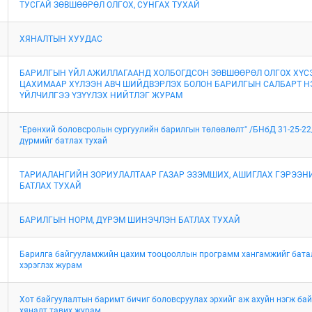
ТУСГАЙ ЗӨВШӨӨРӨЛ ОЛГОХ, СУНГАХ ТУХАЙ
ХЯНАЛТЫН ХУУДАС
БАРИЛГЫН ҮЙЛ АЖИЛЛАГААНД ХОЛБОГДСОН ЗӨВШӨӨРӨЛ ОЛГОХ ХҮС
ЦАХИМААР ХҮЛЭЭН АВЧ ШИЙДВЭРЛЭХ БОЛОН БАРИЛГЫН САЛБАРТ Н
ҮЙЛЧИЛГЭЭ ҮЗҮҮЛЭХ НИЙТЛЭГ ЖУРАМ
"Ерөнхий боловсролын сургуулийн барилгын төлөвлөлт" /БНбД 31-25-22
дүрмийг батлах тухай
ТАРИАЛАНГИЙН ЗОРИУЛАЛТААР ГАЗАР ЭЗЭМШИХ, АШИГЛАХ ГЭРЭЭН
БАТЛАХ ТУХАЙ
БАРИЛГЫН НОРМ, ДҮРЭМ ШИНЭЧЛЭН БАТЛАХ ТУХАЙ
Барилга байгууламжийн цахим тооцооллын программ хангамжийг бата
хэрэглэх журам
Хот байгуулалтын баримт бичиг боловсруулах эрхийг аж ахуйн нэгж бай
хяналт тавих журам