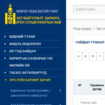
Нүүр хуудас
Эрх з
БИДНИЙ ТУХАЙ
САЙДЫН ТУШААЛ
МЭДЭЭ, МЭДЭЭЛЭЛ
ИЛ ТОД БАЙДАЛ
А
Б
В
Г
БАРИЛГЫН САЛБАРЫН 100
ЖИЛИЙН ОЙ
ТӨСӨЛ, ХӨТӨЛБӨРҮҮД
ЭРХ ЗҮЙН БАРИМТ БИЧИГ
№
Тушаалын
дугаар
Барилгын тухай хуулийн /
шинэчилсэн найруулга/
Хот байгуулалтын хуулийн
Хуулийн төслийн мэдээ,