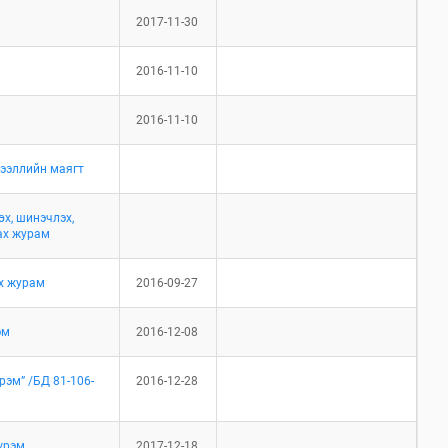
2017-11-30
2016-11-10
2016-11-10
дээллийн маягт
х, шинэчлэх,
ах журам
х журам
2016-09-27
эм
2016-12-08
рэм” /БД 81-106-
2016-12-28
үрэм
2017-12-18