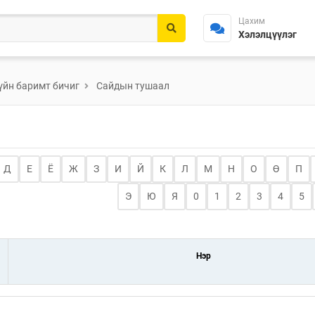
Цахим
Хэлэлцүүлэг
үйн баримт бичиг
Сайдын тушаал
Д
Е
Ё
Ж
З
И
Й
К
Л
М
Н
О
Ө
П
Э
Ю
Я
0
1
2
3
4
5
Нэр