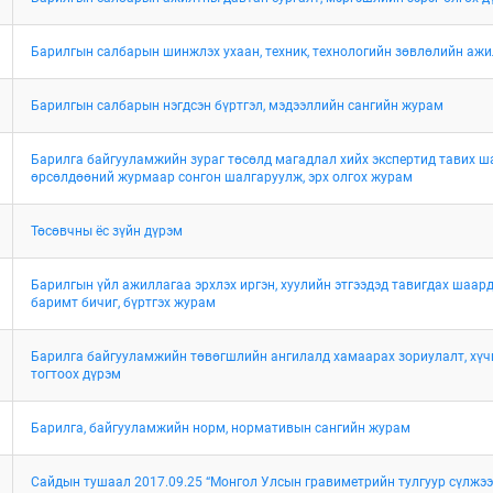
Барилгын салбарын шинжлэх ухаан, техник, технологийн зөвлөлийн аж
Барилгын салбарын нэгдсэн бүртгэл, мэдээллийн сангийн журам
Барилга байгууламжийн зураг төсөлд магадлал хийх экспертид тавих ша
өрсөлдөөний журмаар сонгон шалгаруулж, эрх олгох журам
Төсөвчны ёс зүйн дүрэм
Барилгын үйл ажиллагаа эрхлэх иргэн, хуулийн этгээдэд тавигдах шаард
баримт бичиг, бүртгэх журам
Барилга байгууламжийн төвөгшлийн ангилалд хамаарах зориулалт, хүч
тогтоох дүрэм
Барилга, байгууламжийн норм, нормативын сангийн журам
Сайдын тушаал 2017.09.25 “Монгол Улсын гравиметрийн тулгуур сүлжээ