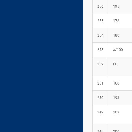
256
195
255
178
254
180
253
а/100
252
66
251
160
250
193
249
203
248
200