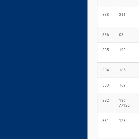
338
211
336
03
335
193
334
185
333
169
332
136,
А/125
331
123