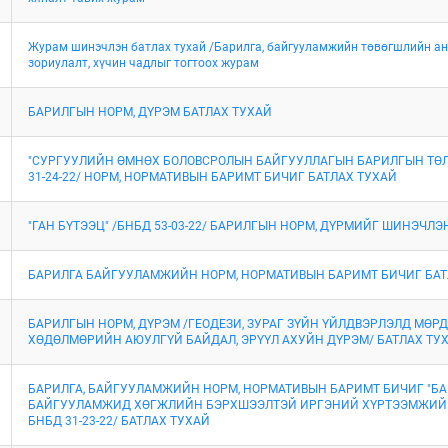
Журам шинэчлэн батлах тухай /Барилга, байгууламжийн төвөгшлийн а
зориулалт, хүчин чадлыг тогтоох журам
БАРИЛГЫН НОРМ, ДҮРЭМ БАТЛАХ ТУХАЙ
"СУРГУУЛИЙН ӨМНӨХ БОЛОВСРОЛЫН БАЙГУУЛЛАГЫН БАРИЛГЫН ТӨЛ
31-24-22/ НОРМ, НОРМАТИВЫН БАРИМТ БИЧИГ БАТЛАХ ТУХАЙ
"ГАН БҮТЭЭЦ" /БНБД 53-03-22/ БАРИЛГЫН НОРМ, ДҮРМИЙГ ШИНЭЧЛЭ
БАРИЛГА БАЙГУУЛАМЖИЙН НОРМ, НОРМАТИВЫН БАРИМТ БИЧИГ БАТ
БАРИЛГЫН НОРМ, ДҮРЭМ /ГЕОДЕЗИ, ЗУРАГ ЗҮЙН ҮЙЛДВЭРЛЭЛД МӨР
ХӨДӨЛМӨРИЙН АЮУЛГҮЙ БАЙДАЛ, ЭРҮҮЛ АХУЙН ДҮРЭМ/ БАТЛАХ ТУ
БАРИЛГА, БАЙГУУЛАМЖИЙН НОРМ, НОРМАТИВЫН БАРИМТ БИЧИГ "БА
БАЙГУУЛАМЖИД ХӨГЖЛИЙН БЭРХШЭЭЛТЭЙ ИРГЭНИЙ ХҮРТЭЭМЖИЙГ 
БНБД 31-23-22/ БАТЛАХ ТУХАЙ