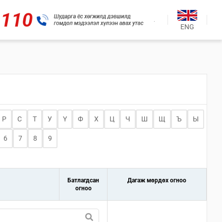
.
ENG
Р
С
Т
У
Ү
Ф
Х
Ц
Ч
Ш
Щ
Ъ
Ы
6
7
8
9
Батлагдсан
Дагаж мөрдөх огноо
огноо