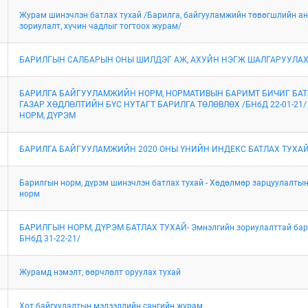
Журам шинэчлэн батлах тухай /Барилга, байгууламжийн төвөгшлийн а
зориулалт, хүчин чадлыг тогтоох журам/
БАРИЛГЫН САЛБАРЫН ОНЫ ШИЛДЭГ АЖ, АХУЙН НЭГЖ ШАЛГАРУУЛА
БАРИЛГА БАЙГУУЛАМЖИЙН НОРМ, НОРМАТИВЫН БАРИМТ БИЧИГ БАТЛ
ГАЗАР ХӨДЛӨЛТИЙН БҮС НУТАГТ БАРИЛГА ТӨЛӨВЛӨХ /БНбД 22-01-21
НОРМ, ДҮРЭМ
БАРИЛГА БАЙГУУЛАМЖИЙН 2020 ОНЫ ҮНИЙН ИНДЕКС БАТЛАХ ТУХА
Барилгын норм, дүрэм шинэчлэн батлах тухай - Хөдөлмөр зарцуулалтын
норм
БАРИЛГЫН НОРМ, ДҮРЭМ БАТЛАХ ТУХАЙ- Эмнэлгийн зориулалттай бари
БНбД 31-22-21/
Журамд нэмэлт, өөрчлөлт оруулах тухай
Хот байгуулалтын мэдээллийн сангийн журам