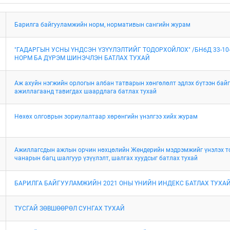
Барилга байгууламжийн норм, нормативын сангийн журам
"ГАДАРГЫН УСНЫ ҮНДСЭН ҮЗҮҮЛЭЛТИЙГ ТОДОРХОЙЛОХ" /БНбД 33-10
НОРМ БА ДҮРЭМ ШИНЭЧЛЭН БАТЛАХ ТУХАЙ
Аж ахуйн нэгжийн орлогын албан татварын хөнгөлөлт эдлэх бүтээн байгу
ажиллагаанд тавигдах шаардлага батлах тухай
Нөхөх олговрын зориулалтаар хөрөнгийн үнэлгээ хийх журам
Ажиллагсдын ажлын орчин нөхцөлийн Жендерийн мэдрэмжийг үнэлэх т
чанарын багц шалгуур үзүүлэлт, шалгах хуудсыг батлах тухай
БАРИЛГА БАЙГУУЛАМЖИЙН 2021 ОНЫ ҮНИЙН ИНДЕКС БАТЛАХ ТУХА
ТУСГАЙ ЗӨВШӨӨРӨЛ СУНГАХ ТУХАЙ