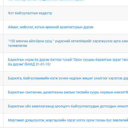
Хот байгуулалтын кадастр
Аймаг, нийслэл, хотын ерөнхий архитектурын дүрэм
"150 мянган айл-Орон сууц " үндэсний хөтөлбөрийг хэрэгжүүлэх арга хэ
төлөвлөгөө
Барилгын норм ба дүрэм батлах тухай-"Орон сууцны барилгын зураг тө
ба дүрэм"/БНбД 31-01-10/
Барилга, байгууламжийн нэгж хүчин чадлын жишиг үнэлгээг хэрэглэх д
Барилгын сантехник, цахилгааны ажлын төсвийн суурь нормын нэмэлт№5
Барилгын үйл ажиллагаанд оролцогч байгууллагуудын дотоодын хянал
Мэргэжил дээшлүүлэх, мэргэшлийн зэрэг олгох орон тооны бус зөвлөли