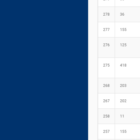
278
36
277
155
276
125
275
418
268
203
267
202
258
11
257
155