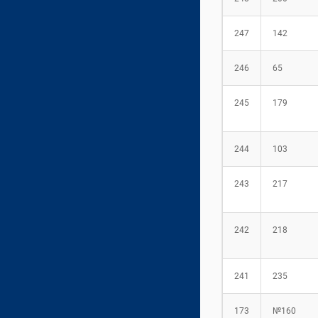
247
142
246
65
245
179
244
103
243
217
242
218
241
235
173
№160