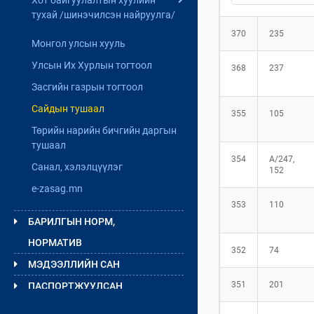
мэлээлэл
тухай /шинэчилсэн найруулга/
Хуулийн төслийн танилцуулга
370
235
Монгол улсын хууль
Хуулийн төслийн танилцуулга
Үзэл баримтлалын төсөл
Үзэл баримтлалын төсөл
Улсын Их Хурлын тогтоол
368
237
Хуулийн төсөл
Хуулийн төсөл
Засгийн газрын тогтоол
Холбогдох судалгаа
Сайдын тушаал
355
105
Төрийн нарийн бичгийн даргын
тушаал
354
A/247,
Санал, хэлэлцүүлэг
152
e-zasag.mn
353
110
БАРИЛГЫН НОРМ,
НОРМАТИВ
352
74
МЭДЭЭЛЛИЙН САН
351
201
ПАСПОРТЖУУЛСАН
БАРИЛГЫН МЭДЭЭЛЭЛ