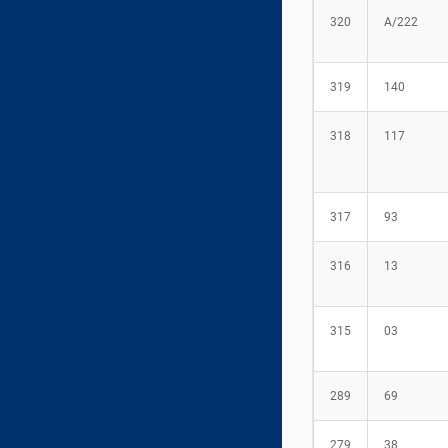
320
А/222
319
140
318
117
317
93
316
13
315
03
289
69
279
38