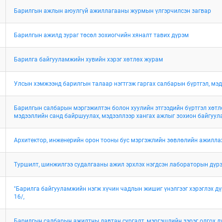
Барилгын ажлын аюулгүй ажиллагааны журмын үлгэрчилсэн загвар
Барилгын ажилд зураг төсөл зохиогчийн хяналт тавих дүрэм
Барилга байгууламжийн хувийн хэрэг хөтлөх журам
Улсын хэмжээнд барилгын талаар нэгтгэж гаргах салбарын бүртгэл, мэ
Барилгын салбарын мэргэжилтэн болон хуулийн этгээдийн бүртгэл хөтлө
мэдээллийн санд байршуулах, мэдээллээр хангах ажлыг зохион байгуул
Архитектор, инженерийн орон тооны бус мэргэжлийн зөвлөлийн ажилла
Туршилт, шинжилгээ судалгааны ажил эрхлэх нэгдсэн лабораторын дүр
"Барилга байгууламжийн нэгж хүчин чадлын жишиг үнэлгээг хэрэглэх дү
16/,
Барилгын салбарын ажилтны давтан сургалт, мэргэшлийн зэрэг олгох д