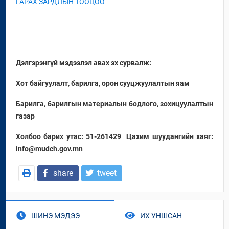
ГАРАХ ЗАРДЛЫН ТООЦОО
Дэлгэрэнгүй мэдээлэл авах эх сурвалж:
Хот байгуулалт, барилга, орон сууцжуулалтын яам
Барилга, барилгын материалын бодлого, зохицуулалтын
газар
Холбоо барих утас: 51-261429
Цахим шуудангийн хаяг:
info@mudch.gov.mn
share
tweet
ШИНЭ МЭДЭЭ
ИХ УНШСАН