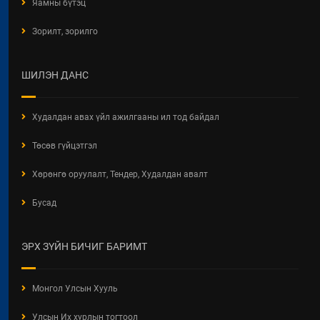
Яамны бүтэц
ХЭРЭГЖИЛТИЙН ҮР ДАГАВРЫН
СУДАЛГАА
Зорилт, зорилго
2026 / 06 / 19
ХОТ БАЙГУУЛАЛТЫН БАРИМТ
ШИЛЭН ДАНС
БИЧИГ БОЛОВСРУУЛАХ ЭРХИЙН
ЗӨВШӨӨРӨЛТЭЙ АЖ АХУЙН
НЭГЖ, БАЙГУУЛЛАГЫН
Худалдан авах үйл ажилгааны ил тод байдал
МЭДЭЭЛЭЛ 2026 ОНЫ 06 САРЫН
БАЙДЛААР
Төсөв гүйцэтгэл
2026 / 06 / 11
Хөрөнгө оруулалт, Тендер, Худалдан авалт
ХОТ БАЙГУУЛАЛТЫН ТУХАЙ
Бусад
ХУУЛИЙН ШИНЭЧИЛСЭН
НАЙРУУЛГЫН ТӨСЛИЙН
ХЭЛЭЛЦҮҮЛЭГ
ЭРХ ЗҮЙН БИЧИГ БАРИМТ
2026 / 05 / 13
"АЖ АХУЙН НЭГЖ,
Монгол Улсын Хууль
БАЙГУУЛЛАГЫН ТООЛЛОГО -
2026" Видео Шторк
Улсын Их хурлын тогтоол