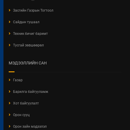
2026 / 05 / 04
Засгийн Газрын Тогтоол
"АЖ АХУЙН НЭГЖ,
БАЙГУУЛЛАГЫН ТООЛЛОГО -
Сайдын тушаал
2026"
Техник бичиг баримт
2026 / 05 / 04
Тусгай зөвшөөрөл
Барилгын хашаанд байршуулах
салбарын 100 жилд зориулсан
стикер
МЭДЭЭЛЛИЙН САН
2026 / 04 / 28
БАРИЛГЫН ЕРӨНХИЙ ХУУЛИЙН
Газар
ШИНЭЧИЛСЭН НАЙРУУЛГЫН
ТӨСЛИЙН ЦУВРАЛ
Барилга байгууламж
ХЭЛЭЛЦҮҮЛЭГ
2026 / 04 / 27
Хот байгуулалт
ХББОСЯ Авлигын эсрэг нэгдэж
Орон сууц
байна
Орон зайн мэдээлэл
2026 / 04 / 24