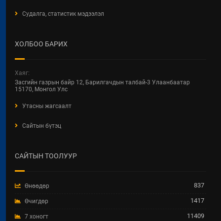
Судалга, статистик мэдээлэл
БАРИЛГЫН ТУХАЙ ХУУЛИЙН
ШИНЭЧИЛСЭН НАЙРУУЛГЫН
ЦУВРАЛ ХЭЛЭЛЦҮҮЛЭГ
ХОЛБОО БАРИХ
2026 / 04 / 22
ХОТ БАЙГУУЛАЛТ, БАРИЛГА,
Хаяг:
ОРОН СУУЦЖУУЛАЛТЫН ЯАМНЫ
Засгийн газрын байр 12, Барилгачдын талбай-3 Улаанбаатар
2025 ОНЫ ГҮЙЦЭТГЭЛИЙН
15170, Монгол Улс
ТӨЛӨВЛӨГӨӨНИЙ
Утасны жагсаалт
ХЭРЭГЖИЛТЭНД ХИЙСЭН
ХЯНАЛТ-ШИНЖИЛГЭЭ,
Сайтын бүтэц
ҮНЭЛГЭЭНИЙ ТАЙЛАН
2026 / 04 / 15
САЙТЫН ТООЛУУР
Увс аймгийн Улаангом сумын
гадна ариутгах татуургын төв
шугам, бохир усын насос станц,
837
Өнөөдөр
аваарын сан, биоцөөрөм шинээр
барих ажил.
1417
Өчигдөр
2026 / 04 / 07
11409
7 хоногт