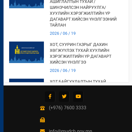
АШИГЛАЛТЫН ТУХАЙ /
ШИНЭЧИЛСЭН НАЙРУУЛГА/
ХУУЛИЙН ХЭРЭГЖИЛТИЙН ҮР
ДАГАВАРТ ХИЙСЭН ҮНЭЛГЭЭНИЙ
ТАЙЛАН
2026 / 06 / 19
ХОТ, СУУРИН ГАЗРЫГ ДАХИН
ХӨГЖҮҮЛЭХ ТУХАЙ ХУУЛИЙН
ХЭРЭГЖИЛТИЙН ҮР ДАГАВАРТ
ХИЙСЭН ҮНЭЛГЭЭ
2026 / 06 / 19
ХОТ БАЙГУУЛАЛТЫН ТУХАЙ
ХУУЛИЙН ХЭРЭГЖИЛТИЙН ҮР
ДАГАВАРТ ХИЙСЭН ҮНЭЛГЭЭНИЙ
ТАЙЛАН
(+976) 7600 3333
2026 / 06 / 19
СУУЦ ӨМЧЛӨГЧДИЙН
ХОЛБООНЫ ЭРХ ЗҮЙН БАЙДАЛ,
НИЙТИЙН ЗОРИУЛАЛТТАЙ ОРОН
info@mudch.gov.mn