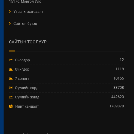
2025 ОНЫ ГҮЙЦЭТГЭЛИЙН
15170, Монгол Улс
ТӨЛӨВЛӨГӨӨНИЙ
Утасны жагсаалт
ХЭРЭГЖИЛТЭНД ХИЙСЭН
ХЯНАЛТ-ШИНЖИЛГЭЭ,
Сайтын бүтэц
ҮНЭЛГЭЭНИЙ ТАЙЛАН
2026 / 04 / 15
САЙТЫН ТООЛУУР
Увс аймгийн Улаангом сумын
гадна ариутгах татуургын төв
шугам, бохир усын насос станц,
12
Өнөөдөр
аваарын сан, биоцөөрөм шинээр
барих ажил.
1118
Өчигдөр
2026 / 04 / 07
10156
7 хоногт
33708
Сүүлийн сард
ТӨРИЙН ЖИНХЭНЭ АЛБАН
ХААГЧИЙГ ШИЛЖИН
442620
Сүүлийн жилд
АЖИЛЛУУЛАХ ТУХАЙ ЗАР
1789878
Нийт хандалт
2026 / 04 / 03
ХББОСЯ-ны Нэгдсэн төсөл
хэрэгжүүлэх нэгжид дараах
мэргэжлээр Зөвлөх сонгон