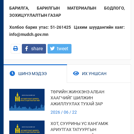
БАРИЛГА, БАРИЛГЫН МАТЕРИАЛЫН БОДЛОГО,
ЗОХИЦУУЛАЛТЫН ГАЗАР
Холбоо барих утас: 51-261425
Цахим шуудангийн хаяг:
info@mudch.gov.mn
share
tweet
ШИНЭ МЭДЭЭ
ИХ УНШСАН
ТӨРИЙН ЖИНХЭНЭ АЛБАН
ХААГЧИЙГ ШИЛЖИН
АЖИЛЛУУЛАХ ТУХАЙ ЗАР
2026 / 06 / 22
ХОТ, СУУРИНЫ УС ХАНГАМЖ
АРИУТГАХ ТАТУУРГЫН