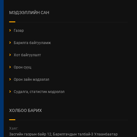
салбарын 100 жилд зориулсан
стикер
МЭДЭЭЛЛИЙН САН
2026 / 04 / 28
БАРИЛГЫН ЕРӨНХИЙ ХУУЛИЙН
Газар
ШИНЭЧИЛСЭН НАЙРУУЛГЫН
ТӨСЛИЙН ЦУВРАЛ
Барилга байгууламж
ХЭЛЭЛЦҮҮЛЭГ
2026 / 04 / 27
Хот байгуулалт
ХББОСЯ Авлигын эсрэг нэгдэж
Орон сууц
байна
Орон зайн мэдээлэл
2026 / 04 / 24
Судалга, статистик мэдээлэл
БАРИЛГЫН ТУХАЙ ХУУЛИЙН
ШИНЭЧИЛСЭН НАЙРУУЛГЫН
ЦУВРАЛ ХЭЛЭЛЦҮҮЛЭГ
ХОЛБОО БАРИХ
2026 / 04 / 22
ХОТ БАЙГУУЛАЛТ, БАРИЛГА,
Хаяг:
ОРОН СУУЦЖУУЛАЛТЫН ЯАМНЫ
Засгийн газрын байр 12, Барилгачдын талбай-3 Улаанбаатар