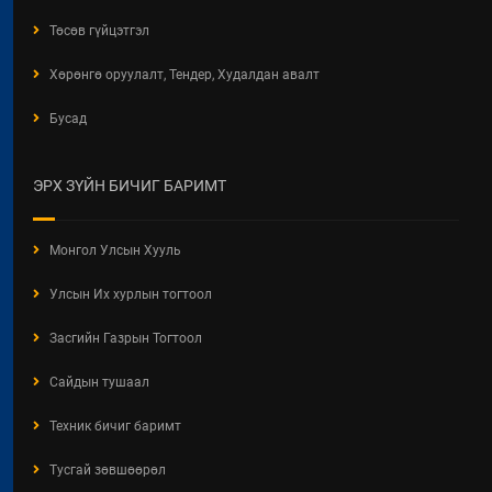
МЭДЭЭЛЭЛ 2026 ОНЫ 06 САРЫН
БАЙДЛААР
Төсөв гүйцэтгэл
2026 / 06 / 11
Хөрөнгө оруулалт, Тендер, Худалдан авалт
ХОТ БАЙГУУЛАЛТЫН ТУХАЙ
Бусад
ХУУЛИЙН ШИНЭЧИЛСЭН
НАЙРУУЛГЫН ТӨСЛИЙН
ХЭЛЭЛЦҮҮЛЭГ
ЭРХ ЗҮЙН БИЧИГ БАРИМТ
2026 / 05 / 13
"АЖ АХУЙН НЭГЖ,
Монгол Улсын Хууль
БАЙГУУЛЛАГЫН ТООЛЛОГО -
2026" Видео Шторк
Улсын Их хурлын тогтоол
2026 / 05 / 04
Засгийн Газрын Тогтоол
"АЖ АХУЙН НЭГЖ,
БАЙГУУЛЛАГЫН ТООЛЛОГО -
Сайдын тушаал
2026"
Техник бичиг баримт
2026 / 05 / 04
Тусгай зөвшөөрөл
Барилгын хашаанд байршуулах