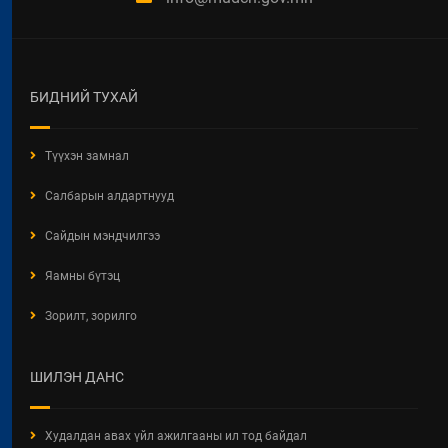
СУУЦНЫ БАЙШИНГИЙН ДУНДЫН
ӨМЧЛӨЛИЙН ЭД ХӨРӨНГИЙН
ТУХАЙ ХУУЛИЙН
ХЭРЭГЖИЛТИЙН ҮР ДАГАВАРТ
ХИЙСЭН ҮНЭЛГЭЭ
БИДНИЙ ТУХАЙ
2026 / 06 / 19
Түүхэн замнал
ОРОН СУУЦНЫ ТУХАЙ ХУУЛИЙН
ХЭРЭГЖИЛТИЙН ҮР ДАГАВАРТ
Салбарын алдартнууд
ХИЙСЭН ҮНЭЛГЭЭНИЙ ТАЙЛАН
2026 / 06 / 19
Сайдын мэндчилгээ
БАРИЛГЫН ТУХАЙ ХУУЛИЙН
Яамны бүтэц
ХЭРЭГЖИЛТИЙН ҮР ДАГАВРЫН
СУДАЛГАА
Зорилт, зорилго
2026 / 06 / 19
ХОТ БАЙГУУЛАЛТЫН БАРИМТ
ШИЛЭН ДАНС
БИЧИГ БОЛОВСРУУЛАХ ЭРХИЙН
ЗӨВШӨӨРӨЛТЭЙ АЖ АХУЙН
НЭГЖ, БАЙГУУЛЛАГЫН
Худалдан авах үйл ажилгааны ил тод байдал