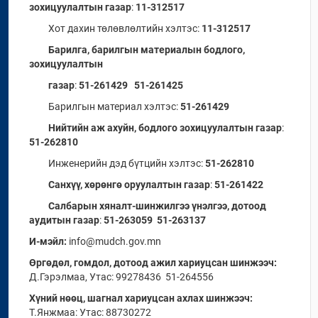
зохицуулалтын газар
:
11-312517
Хот дахин төлөвлөлтийн хэлтэс:
11-312517
Барилга, барилгын материалын бодлого,
зохицуулалтын
газар
:
51-261429 51-261425
Барилгын материал хэлтэс:
51-261429
Нийтийн аж ахуйн, бодлого зохицуулалтын газар
:
51-262810
Инженерийн дэд бүтцийн хэлтэс:
51-262810
Санхүү, хөрөнгө оруулалтын газар
:
51-261422
Салбарын хяналт-шинжилгээ үнэлгээ, дотоод
аудитын газар
:
51-263059 51-263137
И-мэйл:
info@mudch.gov.mn
Өргөдөл, гомдол, дотоод ажил хариуцсан шинжээч:
Д.Гэрэлмаа, Утас: 99278436 51-264556
Хүний нөөц, шагнал хариуцсан ахлах шинжээч:
Т.Янжмаа: Утас: 88730272