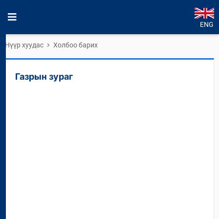
ENG
Нүүр хуудас
Холбоо барих
Газрын зураг