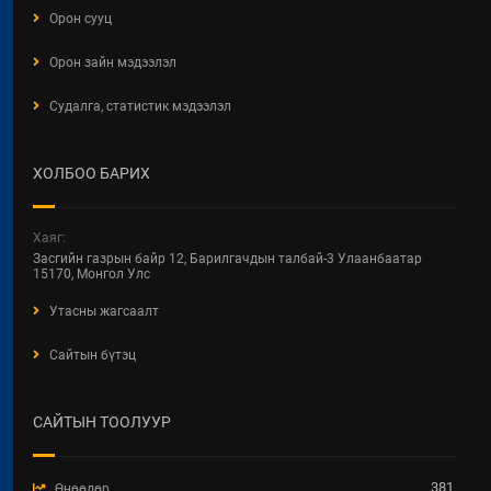
Орон сууц
Орон зайн мэдээлэл
Судалга, статистик мэдээлэл
ХОЛБОО БАРИХ
Хаяг:
Засгийн газрын байр 12, Барилгачдын талбай-3 Улаанбаатар
15170, Монгол Улс
Утасны жагсаалт
Сайтын бүтэц
САЙТЫН ТООЛУУР
381
Өнөөдөр