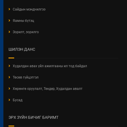
Сайдын мэндчилгээ
Яамны бүтэц
Зорилт, зорилго
ШИЛЭН ДАНС
Худалдан авах үйл ажилгааны ил тод байдал
Төсөв гүйцэтгэл
Хөрөнгө оруулалт, Тендер, Худалдан авалт
Бусад
ЭРХ ЗҮЙН БИЧИГ БАРИМТ