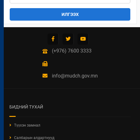
ИЛГЭЭХ
(+976) 7600 3333
info@mudch.gov.mn
БИДНИЙ ТУХАЙ
Түүхэн замнал
Салбарын алдартнууд