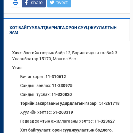
share
tweet
ХОТ БАЙГУУЛАЛТ,БАРИЛГА,ОРОН СУУЦЖУУЛАЛТЫН
ЯАМ
Хаяг:
Засгийн газрын байр 12, Барилгачдын талбай-3
Улаанбаатар 15170, Монгол Улс
Утас:
Бичиг хэрэг:
11-310612
Сайдын зөвлөх:
11-330975
Сайдын туслах:
11-320820
Төрийн захиргааны удирдлагын газар
:
51-261718
Хуулийн хэлтэс:
51-263319
Гадаад хамтын ажиллагааны хэлтэс:
11-323627
Хот байгуулалт, орон сууцжуулалтын бодлого,