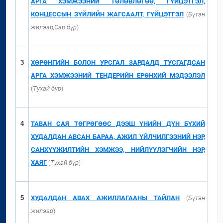
АРГА ХЭМЖЭЭНИЙ ТӨЛӨВЛӨГӨӨ, ГҮЙЦЭТГЭЛ,
КОНЦЕССЫН ЗҮЙЛИЙН ЖАГСААЛТ, ГҮЙЦЭТГЭЛ
(
Бүтэн
жилээр,Сар бүр
)
3
ХӨРӨНГИЙН БОЛОН УРСГАЛ ЗАРДАЛД ТУСГАГДСАН
АРГА ХЭМЖЭЭНИЙ ТЕНДЕРИЙН ЕРӨНХИЙ МЭДЭЭЛЭЛ
(
Тухай бүр
)
4
ТАВАН САЯ ТӨГРӨГӨӨС ДЭЭШ ҮНИЙН ДҮН БҮХИЙ
ХУДАЛДАН АВСАН БАРАА, АЖИЛ ҮЙЛЧИЛГЭЭНИЙ НЭР,
САНХҮҮЖИЛТИЙН ХЭМЖЭЭ, НИЙЛҮҮЛЭГЧИЙН НЭР,
ХАЯГ
(
Тухай бүр
)
5
ХУДАЛДАН АВАХ АЖИЛЛАГААНЫ ТАЙЛАН
(
Бүтэн
жилээр
)