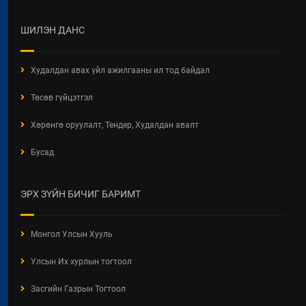
2026 / 06 / 19
ХОТ БАЙГУУЛАЛТЫН БАРИМТ
ШИЛЭН ДАНС
БИЧИГ БОЛОВСРУУЛАХ ЭРХИЙН
ЗӨВШӨӨРӨЛТЭЙ АЖ АХУЙН
НЭГЖ, БАЙГУУЛЛАГЫН
Худалдан авах үйл ажилгааны ил тод байдал
МЭДЭЭЛЭЛ 2026 ОНЫ 06 САРЫН
БАЙДЛААР
Төсөв гүйцэтгэл
2026 / 06 / 11
Хөрөнгө оруулалт, Тендер, Худалдан авалт
ХОТ БАЙГУУЛАЛТЫН ТУХАЙ
Бусад
ХУУЛИЙН ШИНЭЧИЛСЭН
НАЙРУУЛГЫН ТӨСЛИЙН
ХЭЛЭЛЦҮҮЛЭГ
ЭРХ ЗҮЙН БИЧИГ БАРИМТ
2026 / 05 / 13
"АЖ АХУЙН НЭГЖ,
Монгол Улсын Хууль
БАЙГУУЛЛАГЫН ТООЛЛОГО -
2026" Видео Шторк
Улсын Их хурлын тогтоол
2026 / 05 / 04
Засгийн Газрын Тогтоол
"АЖ АХУЙН НЭГЖ,