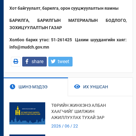
Хот байгуулалт, барилга, орон сууцжуулалтын яамны
БАРИЛГА, БАРИЛГЫН МАТЕРИАЛЫН БОДЛОГО,
ЗОХИЦУУЛАЛТЫН ГАЗАР
Холбоо барих утас: 51-261425
Цахим шуудангийн хаяг:
info@mudch.gov.mn
share
tweet
ШИНЭ МЭДЭЭ
ИХ УНШСАН
ТӨРИЙН ЖИНХЭНЭ АЛБАН
ХААГЧИЙГ ШИЛЖИН
АЖИЛЛУУЛАХ ТУХАЙ ЗАР
2026 / 06 / 22