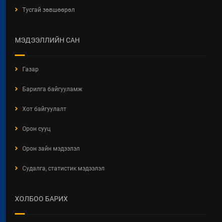
Тусгай зөвшөөрөл
Барилгын хашаанд байршуулах
салбарын 100 жилд зориулсан
стикер
МЭДЭЭЛЛИЙН САН
2026 / 04 / 28
БАРИЛГЫН ЕРӨНХИЙ ХУУЛИЙН
Газар
ШИНЭЧИЛСЭН НАЙРУУЛГЫН
ТӨСЛИЙН ЦУВРАЛ
Барилга байгууламж
ХЭЛЭЛЦҮҮЛЭГ
2026 / 04 / 27
Хот байгуулалт
ХББОСЯ Авлигын эсрэг нэгдэж
Орон сууц
байна
Орон зайн мэдээлэл
2026 / 04 / 24
Судалга, статистик мэдээлэл
БАРИЛГЫН ТУХАЙ ХУУЛИЙН
ШИНЭЧИЛСЭН НАЙРУУЛГЫН
ЦУВРАЛ ХЭЛЭЛЦҮҮЛЭГ
ХОЛБОО БАРИХ
2026 / 04 / 22