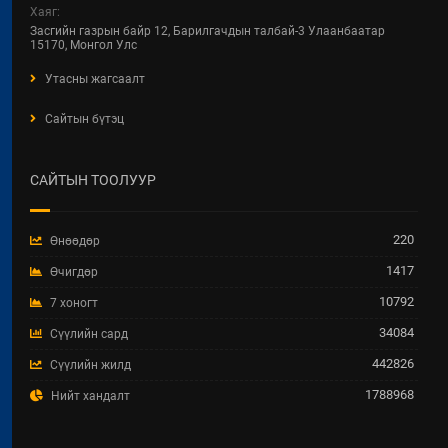
ХОТ БАЙГУУЛАЛТ, БАРИЛГА,
Хаяг:
ОРОН СУУЦЖУУЛАЛТЫН ЯАМНЫ
Засгийн газрын байр 12, Барилгачдын талбай-3 Улаанбаатар
2025 ОНЫ ГҮЙЦЭТГЭЛИЙН
15170, Монгол Улс
ТӨЛӨВЛӨГӨӨНИЙ
Утасны жагсаалт
ХЭРЭГЖИЛТЭНД ХИЙСЭН
ХЯНАЛТ-ШИНЖИЛГЭЭ,
Сайтын бүтэц
ҮНЭЛГЭЭНИЙ ТАЙЛАН
2026 / 04 / 15
САЙТЫН ТООЛУУР
Увс аймгийн Улаангом сумын
гадна ариутгах татуургын төв
шугам, бохир усын насос станц,
220
Өнөөдөр
аваарын сан, биоцөөрөм шинээр
барих ажил.
1417
Өчигдөр
2026 / 04 / 07
10792
7 хоногт
34084
Сүүлийн сард
ТӨРИЙН ЖИНХЭНЭ АЛБАН
ХААГЧИЙГ ШИЛЖИН
442826
Сүүлийн жилд
АЖИЛЛУУЛАХ ТУХАЙ ЗАР
1788968
Нийт хандалт
2026 / 04 / 03
ХББОСЯ-ны Нэгдсэн төсөл