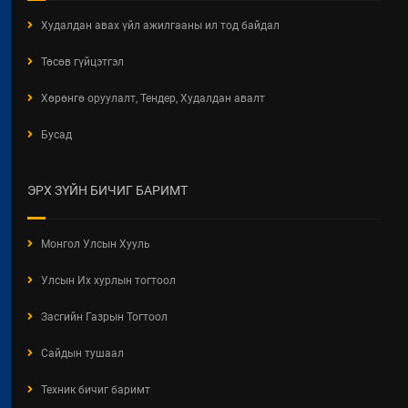
ЗӨВШӨӨРӨЛТЭЙ АЖ АХУЙН
НЭГЖ, БАЙГУУЛЛАГЫН
Худалдан авах үйл ажилгааны ил тод байдал
МЭДЭЭЛЭЛ 2026 ОНЫ 06 САРЫН
БАЙДЛААР
Төсөв гүйцэтгэл
2026 / 06 / 11
Хөрөнгө оруулалт, Тендер, Худалдан авалт
ХОТ БАЙГУУЛАЛТЫН ТУХАЙ
Бусад
ХУУЛИЙН ШИНЭЧИЛСЭН
НАЙРУУЛГЫН ТӨСЛИЙН
ХЭЛЭЛЦҮҮЛЭГ
ЭРХ ЗҮЙН БИЧИГ БАРИМТ
2026 / 05 / 13
"АЖ АХУЙН НЭГЖ,
Монгол Улсын Хууль
БАЙГУУЛЛАГЫН ТООЛЛОГО -
2026" Видео Шторк
Улсын Их хурлын тогтоол
2026 / 05 / 04
Засгийн Газрын Тогтоол
"АЖ АХУЙН НЭГЖ,
БАЙГУУЛЛАГЫН ТООЛЛОГО -
Сайдын тушаал
2026"
Техник бичиг баримт
2026 / 05 / 04