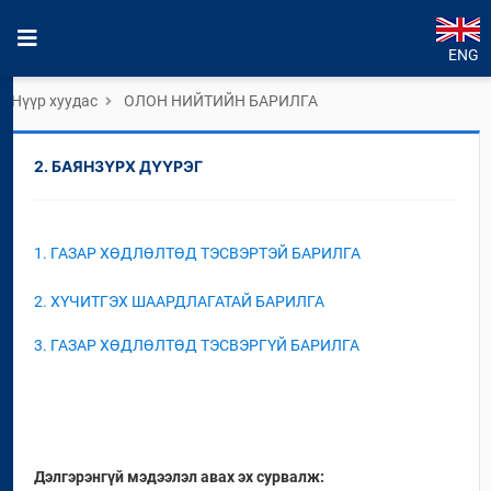
ENG
Нүүр хуудас
ОЛОН НИЙТИЙН БАРИЛГА
2. БАЯНЗҮРХ ДҮҮРЭГ
1. ГАЗАР ХӨДЛӨЛТӨД ТЭСВЭРТЭЙ БАРИЛГА
2. ХҮЧИТГЭХ ШААРДЛАГАТАЙ БАРИЛГА
3. ГАЗАР ХӨДЛӨЛТӨД ТЭСВЭРГҮЙ БАРИЛГА
Дэлгэрэнгүй мэдээлэл авах эх сурвалж: