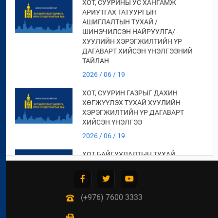
ХОТ, СУУРИНЫ УС ХАНГАМЖ
АРИУТГАХ ТАТУУРГЫН
АШИГЛАЛТЫН ТУХАЙ /
ШИНЭЧИЛСЭН НАЙРУУЛГА/
ХУУЛИЙН ХЭРЭГЖИЛТИЙН ҮР
ДАГАВАРТ ХИЙСЭН ҮНЭЛГЭЭНИЙ
ТАЙЛАН
2026 / 06 / 19
ХОТ, СУУРИН ГАЗРЫГ ДАХИН
ХӨГЖҮҮЛЭХ ТУХАЙ ХУУЛИЙН
ХЭРЭГЖИЛТИЙН ҮР ДАГАВАРТ
ХИЙСЭН ҮНЭЛГЭЭ
2026 / 06 / 19
ХОТ БАЙГУУЛАЛТЫН ТУХАЙ
ХУУЛИЙН ХЭРЭГЖИЛТИЙН ҮР
ДАГАВАРТ ХИЙСЭН ҮНЭЛГЭЭНИЙ
ТАЙЛАН
(+976) 7600 3333
2026 / 06 / 19
СУУЦ ӨМЧЛӨГЧДИЙН