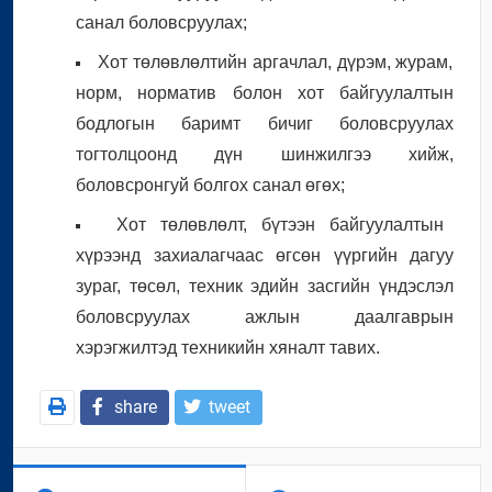
санал боловсруулах;
Хот төлөвлөлтийн аргачлал, дүрэм, журам,
норм, норматив болон хот байгуулалтын
бодлогын баримт бичиг боловсруулах
тогтолцоонд дүн шинжилгээ хийж,
боловсронгуй болгох санал өгөх;
Хот төлөвлөлт, бүтээн байгуулалтын
хүрээнд захиалагчаас өгсөн үүргийн дагуу
зураг, төсөл, техник эдийн засгийн үндэслэл
боловсруулах ажлын даалгаврын
хэрэгжилтэд техникийн хяналт тавих.
share
tweet