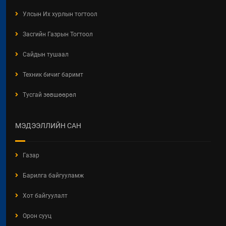
2026" Видео Шторк
Улсын Их хурлын тогтоол
2026 / 05 / 04
Засгийн Газрын Тогтоол
"АЖ АХУЙН НЭГЖ,
БАЙГУУЛЛАГЫН ТООЛЛОГО -
Сайдын тушаал
2026"
Техник бичиг баримт
2026 / 05 / 04
Тусгай зөвшөөрөл
Барилгын хашаанд байршуулах
салбарын 100 жилд зориулсан
стикер
МЭДЭЭЛЛИЙН САН
2026 / 04 / 28
БАРИЛГЫН ЕРӨНХИЙ ХУУЛИЙН
Газар
ШИНЭЧИЛСЭН НАЙРУУЛГЫН
ТӨСЛИЙН ЦУВРАЛ
Барилга байгууламж
ХЭЛЭЛЦҮҮЛЭГ
2026 / 04 / 27
Хот байгуулалт
ХББОСЯ Авлигын эсрэг нэгдэж
Орон сууц
байна