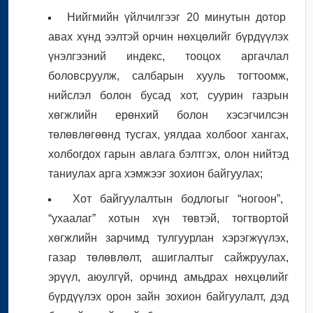
Нийгмийн үйлчилгээг 20 минутын дотор
авах хүнд ээлтэй орчин нөхцөлийг бүрдүүлэх
үнэлгээний индекс, тооцох аргачлал
боловсруулж, салбарын хууль тогтоомж,
нийслэл болон бусад хот, суурин газрын
хөгжлийн ерөнхий болон хэсэгчилсэн
төлөвлөгөөнд тусгах, уялдаа холбоог хангах,
холбогдох гарын авлага бэлтгэх, олон нийтэд
таниулах арга хэмжээг зохион байгуулах;
Хот байгуулалтын бодлогыг “ногоон”,
“ухаалаг” хотын хүн төвтэй, тогтвортой
хөгжлийн зарчимд тулгуурлан хэрэгжүүлэх,
газар төлөвлөлт, ашиглалтыг сайжруулах,
эрүүл, аюулгүй, орчинд амьдрах нөхцөлийг
бүрдүүлэх орон зайн зохион байгуулалт, дэд