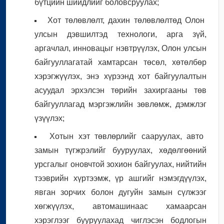
бүтцийн шийдлийг боловсруулах;
Хот төлөвлөлт, дахин төлөвлөлтөд Олон
улсын дэвшилтэд технологи, арга зүй,
аргачлал, инновацыг нэвтрүүлэх, Олон улсын
байгууллагатай хамтарсан төсөл, хөтөлбөр
хэрэгжүүлэх, энэ хүрээнд хот байгуулалтын
асуудал эрхэлсэн төрийн захиргааны төв
байгууллагад мэргэжлийн зөвлөмж, дэмжлэг
үзүүлэх;
Хотын хэт төвлөрлийг сааруулах, авто
замын түгжрэлийг бууруулах, хөдөлгөөний
урсгалыг оновчтой зохион байгуулах, нийтийн
тээврийн хүртээмж, үр ашгийг нэмэгдүүлэх,
явган зорчих болон дугуйн замын сүлжээг
хөгжүүлэх, автомашинаас хамаарсан
хэрэглээг бууруулахад чиглэсэн бодлогын