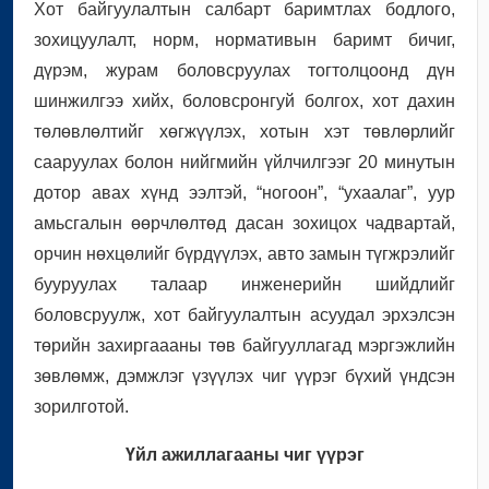
Хот байгуулалтын салбарт баримтлах бодлого,
зохицуулалт, норм, нормативын баримт бичиг,
дүрэм, журам боловсруулах тогтолцоонд дүн
шинжилгээ хийх, боловсронгуй болгох, хот дахин
төлөвлөлтийг хөгжүүлэх, хотын хэт төвлөрлийг
сааруулах болон нийгмийн үйлчилгээг 20 минутын
дотор авах хүнд ээлтэй, “ногоон”, “ухаалаг”, уур
амьсгалын өөрчлөлтөд дасан зохицох чадвартай,
орчин нөхцөлийг бүрдүүлэх, авто замын түгжрэлийг
бууруулах талаар инженерийн шийдлийг
боловсруулж, хот байгуулалтын асуудал эрхэлсэн
төрийн захиргаааны төв байгууллагад мэргэжлийн
зөвлөмж, дэмжлэг үзүүлэх чиг үүрэг бүхий үндсэн
зорилготой.
Үйл ажиллагааны чиг үүрэг