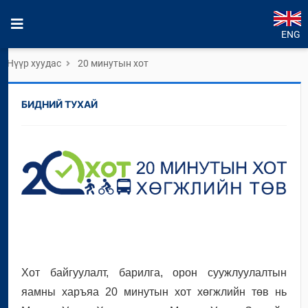
ENG
Нүүр хуудас
20 минутын хот
БИДНИЙ ТУХАЙ
Хот байгуулалт, барилга, орон суужлуулалтын
яамны харъяа 20 минутын хот хөгжлийн төв нь