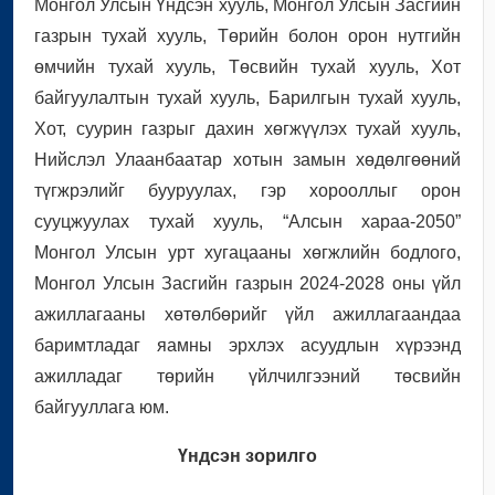
Монгол Улсын Үндсэн хууль, Монгол Улсын Засгийн
газрын тухай хууль, Төрийн болон орон нутгийн
өмчийн тухай хууль, Төсвийн тухай хууль, Хот
байгуулалтын тухай хууль, Барилгын тухай хууль,
Хот, суурин газрыг дахин хөгжүүлэх тухай хууль,
Нийслэл Улаанбаатар хотын замын хөдөлгөөний
түгжрэлийг бууруулах, гэр хорооллыг орон
сууцжуулах тухай хууль, “Алсын хараа-2050”
Монгол Улсын урт хугацааны хөгжлийн бодлого,
Монгол Улсын Засгийн газрын 2024-2028 оны үйл
ажиллагааны хөтөлбөрийг үйл ажиллагаандаа
баримтладаг яамны эрхлэх асуудлын хүрээнд
ажилладаг төрийн үйлчилгээний төсвийн
байгууллага юм.
Үндсэн зорилго