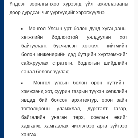
Үндсэн зорилгынхоо хүрээнд үйл ажиллагааны
доор дурдсан чиг үүргүүдийг хэрэгжүүлнэ:
Монгол Улсын урт болон дунд хугацааны
хөгжлийн бодлоготой уялдуулан хот
байгуулалт, бүсчилсэн хөгжил, нийгмийн
болон инженерийн дэд бүтцийн хүртээмжийг
сайжруулах стратеги, бодлогын шийдлийн
санал боловсруулах;
Монгол улсын болон орон нутгийн
хэмжээнд хот, суурин газрын түүхэн хөгжлийн
явцад бий болсон архитектур, орон зайн
тогтолцооны уламжлал, дурсгалт газар,
байгалийн унаган төрх, соёлын өвийг
хадгалж, хамгаалах чиглэлээр арга зүйгээр
хангах;