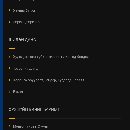
БАРИЛГЫН ТУХАЙ ХУУЛИЙН
Яамны бүтэц
ХЭРЭГЖИЛТИЙН ҮР ДАГАВРЫН
СУДАЛГАА
Зорилт, зорилго
2026 / 06 / 19
ХОТ БАЙГУУЛАЛТЫН БАРИМТ
ШИЛЭН ДАНС
БИЧИГ БОЛОВСРУУЛАХ ЭРХИЙН
ЗӨВШӨӨРӨЛТЭЙ АЖ АХУЙН
НЭГЖ, БАЙГУУЛЛАГЫН
Худалдан авах үйл ажилгааны ил тод байдал
МЭДЭЭЛЭЛ 2026 ОНЫ 06 САРЫН
БАЙДЛААР
Төсөв гүйцэтгэл
2026 / 06 / 11
Хөрөнгө оруулалт, Тендер, Худалдан авалт
ХОТ БАЙГУУЛАЛТЫН ТУХАЙ
Бусад
ХУУЛИЙН ШИНЭЧИЛСЭН
НАЙРУУЛГЫН ТӨСЛИЙН
ХЭЛЭЛЦҮҮЛЭГ
ЭРХ ЗҮЙН БИЧИГ БАРИМТ
2026 / 05 / 13
"АЖ АХУЙН НЭГЖ,
Монгол Улсын Хууль
БАЙГУУЛЛАГЫН ТООЛЛОГО -