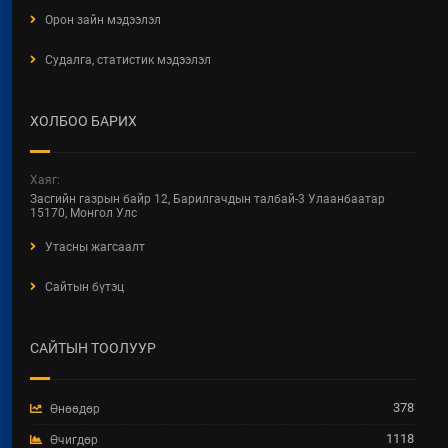
Орон зайн мэдээлэл
2026 / 04 / 24
Судалга, статистик мэдээлэл
БАРИЛГЫН ТУХАЙ ХУУЛИЙН
ШИНЭЧИЛСЭН НАЙРУУЛГЫН
ЦУВРАЛ ХЭЛЭЛЦҮҮЛЭГ
ХОЛБОО БАРИХ
2026 / 04 / 22
ХОТ БАЙГУУЛАЛТ, БАРИЛГА,
Хаяг:
ОРОН СУУЦЖУУЛАЛТЫН ЯАМНЫ
Засгийн газрын байр 12, Барилгачдын талбай-3 Улаанбаатар
2025 ОНЫ ГҮЙЦЭТГЭЛИЙН
15170, Монгол Улс
ТӨЛӨВЛӨГӨӨНИЙ
Утасны жагсаалт
ХЭРЭГЖИЛТЭНД ХИЙСЭН
ХЯНАЛТ-ШИНЖИЛГЭЭ,
Сайтын бүтэц
ҮНЭЛГЭЭНИЙ ТАЙЛАН
2026 / 04 / 15
САЙТЫН ТООЛУУР
Увс аймгийн Улаангом сумын
гадна ариутгах татуургын төв
шугам, бохир усын насос станц,
378
Өнөөдөр
аваарын сан, биоцөөрөм шинээр
барих ажил.
1118
Өчигдөр