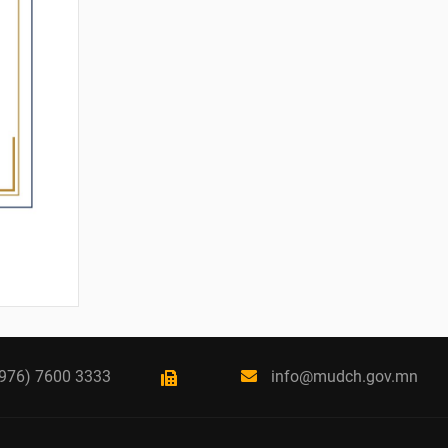
СУУЦ ӨМЧЛӨГЧДИЙН
ХОЛБООНЫ ЭРХ ЗҮЙН
БАЙДАЛ, НИЙТИЙН
ЗОРИУЛАЛТТАЙ ОРОН
СУУЦНЫ
БАЙШИНГИЙН
ДУНДЫН ӨМЧЛӨЛИЙН
ЭД ХӨРӨНГИЙН ТУХАЙ
ХУУЛИЙН
ХЭРЭГЖИЛТИЙН ҮР
ДАГАВАРТ ХИЙСЭН
ҮНЭЛГЭЭ
2026 / 06 / 19
ОРОН СУУЦНЫ ТУХАЙ
ХУУЛИЙН
ХЭРЭГЖИЛТИЙН ҮР
ДАГАВАРТ ХИЙСЭН
976) 7600 3333
info@mudch.gov.mn
ҮНЭЛГЭЭНИЙ ТАЙЛАН
2026 / 06 / 19