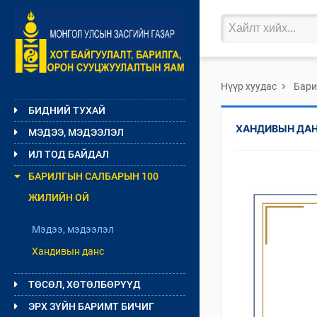
Нүүр хуудас
Бари
БИДНИЙ ТУХАЙ
ХАНДИВЫН ДА
МЭДЭЭ, МЭДЭЭЛЭЛ
ИЛ ТОД БАЙДАЛ
БАРИЛГЫН САЛБАРЫН 100
ЖИЛИЙН ОЙ
Мэдээ, мэдээлэл
Хандивын данс
ТӨСӨЛ, ХӨТӨЛБӨРҮҮД
ЭРХ ЗҮЙН БАРИМТ БИЧИГ