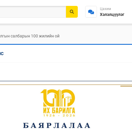
Цахим
Хэлэлцүүлэг
лгын салбарын 100 жилийн ой
НС