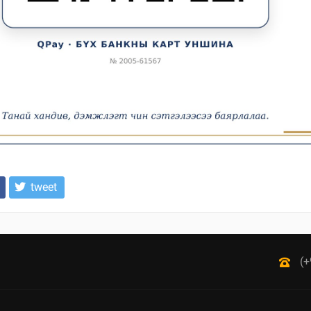
tweet
(+