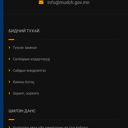
info@mudch.gov.mn
Гэрэл тусгая - АТГ
2021 / 09 / 22
БИДНИЙ ТУХАЙ
Түүхэн замнал
Салбарын алдартнууд
Сайдын мэндчилгээ
Яамны бүтэц
Зорилт, зорилго
Шинэ санаа
ШИЛЭН ДАНС
2021 / 08 / 27
Худалдан авах үйл ажилгааны ил тод байдал