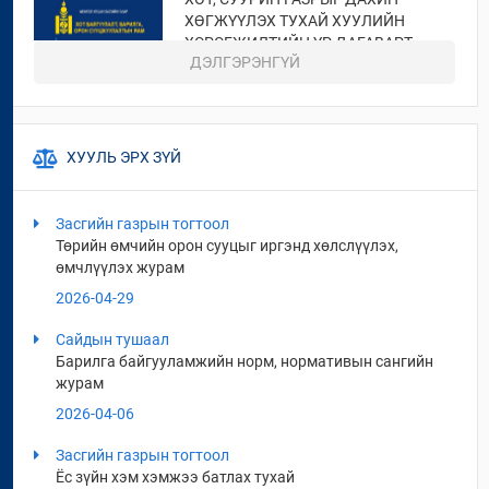
ХӨГЖҮҮЛЭХ ТУХАЙ ХУУЛИЙН
ХЭРЭГЖИЛТИЙН ҮР ДАГАВАРТ
ДЭЛГЭРЭНГҮЙ
ХИЙСЭН ҮНЭЛГЭЭ
2026 / 06 / 19
ХОТ БАЙГУУЛАЛТЫН ТУХАЙ
ХУУЛЬ ЭРХ ЗҮЙ
ХУУЛИЙН ХЭРЭГЖИЛТИЙН ҮР
ДАГАВАРТ ХИЙСЭН ҮНЭЛГЭЭНИЙ
ТАЙЛАН
Засгийн газрын тогтоол
2026 / 06 / 19
Төрийн өмчийн орон сууцыг иргэнд хөлслүүлэх,
өмчлүүлэх журам
СУУЦ ӨМЧЛӨГЧДИЙН
ХОЛБООНЫ ЭРХ ЗҮЙН БАЙДАЛ,
2026-04-29
НИЙТИЙН ЗОРИУЛАЛТТАЙ ОРОН
Сайдын тушаал
СУУЦНЫ БАЙШИНГИЙН ДУНДЫН
Барилга байгууламжийн норм, нормативын сангийн
ӨМЧЛӨЛИЙН ЭД ХӨРӨНГИЙН
журам
ТУХАЙ ХУУЛИЙН
ХЭРЭГЖИЛТИЙН ҮР ДАГАВАРТ
2026-04-06
ХИЙСЭН ҮНЭЛГЭЭ
Засгийн газрын тогтоол
2026 / 06 / 19
Ёс зүйн хэм хэмжээ батлах тухай