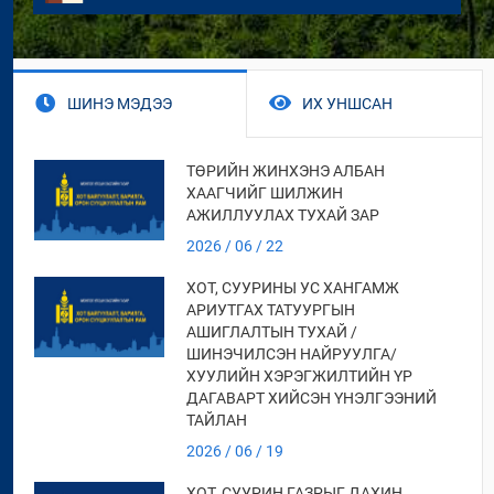
ШИНЭ МЭДЭЭ
ИХ УНШСАН
ТӨРИЙН ЖИНХЭНЭ АЛБАН
ХААГЧИЙГ ШИЛЖИН
АЖИЛЛУУЛАХ ТУХАЙ ЗАР
2026 / 06 / 22
ХОТ, СУУРИНЫ УС ХАНГАМЖ
АРИУТГАХ ТАТУУРГЫН
АШИГЛАЛТЫН ТУХАЙ /
ШИНЭЧИЛСЭН НАЙРУУЛГА/
ХУУЛИЙН ХЭРЭГЖИЛТИЙН ҮР
ДАГАВАРТ ХИЙСЭН ҮНЭЛГЭЭНИЙ
ТАЙЛАН
2026 / 06 / 19
ХОТ, СУУРИН ГАЗРЫГ ДАХИН