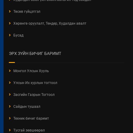
Төсөв гүйцэтгэл
Хөрөнгө оруулалт, Тендер, Худалдан авалт
Бусад
ЭРХ ЗҮЙН БИЧИГ БАРИМТ
Монгол Улсын Хууль
Шударга үнэний үнэ цэнэ
2021 / 04 / 08
Улсын Их хурлын тогтоол
Засгийн Газрын Тогтоол
Сайдын тушаал
Техник бичиг баримт
Тусгай зөвшөөрөл