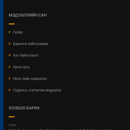
МЭДЭЭЛЛИЙН САН
Газар
МОНГОЛ УЛСЫН ЗАСГИЙН ГАЗРЫН ГИШҮҮН, БАРИЛГА,
ХОТ БАЙГУУЛАЛТЫН САЙД Б.МӨНХБААТАР ШИНЭ
Барилга байгууламж
ЖИЛИЙН МЭНДЧИЛГЭЭ ДЭВШҮҮЛЛЭЭ
2020 / 12 / 30
Хот байгуулалт
Орон сууц
Орон зайн мэдээлэл
Судалга, статистик мэдээлэл
ХОЛБОО БАРИХ
Хаяг: