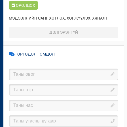
2026 / 04 / 01
ОРОЛЦОХ
2024-04-23
ЗӨВЛӨХ ҮЙЛЧИЛГЭЭНИЙ ТУХАЙ
ЗАРЛАЛ
МЭДЭЭЛЛИЙН САНГ ХӨТЛӨХ, ХӨГЖҮҮЛЭХ, ХЯНАЛТ
2021 / 06 / 29
ТАВИХ ЖУРМЫН ТӨСӨЛД САНАЛ АВЧ БАЙНА.
ДЭЛГЭРЭНГҮЙ
Авлигын эсрэг нэгдье
ОРОЛЦОХ
2025 / 11 / 10
ХОТ, СУУРИН ГАЗРЫГ ДАХИН ХӨГЖҮҮЛЭХ ТУХАЙ
ХУУЛИЙН ШИНЭЧИЛСЭН НАЙРУУЛГЫН ТӨСӨЛД САНАЛ
ӨРГӨДӨЛ ГОМДОЛ
АВЧ БАЙНА.
ОРОЛЦОХ
ТӨРИЙН ӨМЧИЙН ОРОН СУУЦЫГ ИРГЭДЭД
ХӨЛСЛҮҮЛЭХ, ӨМЧЛҮҮЛЭХ, БОРЛУУЛАХ ЖУРМЫН
ТӨСӨЛД САНАЛ АВЧ БАЙНА
ОРОЛЦОХ
“БАРИЛГЫН АЖЛЫН ЗАХИАЛАГЧИЙН ДҮРЭМ, ЗӨВЛӨХ
ҮЙЛЧИЛГЭЭ ҮЗҮҮЛЭХ ЖУРАМ”-Д САНАЛ АВЧ БАЙНА
”АВЛИГАТАЙ ТЭМЦЬЕ”