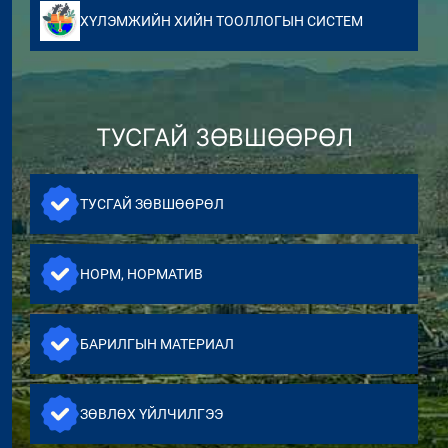
ХҮЛЭМЖИЙН ХИЙН ТООЛЛОГЫН СИСТЕМ
ТУСГАЙ ЗӨВШӨӨРӨЛ
ТУСГАЙ ЗӨВШӨӨРӨЛ
НОРМ, НОРМАТИВ
БАРИЛГЫН МАТЕРИАЛ
ЗӨВЛӨХ ҮЙЛЧИЛГЭЭ