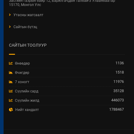
Засгийн газрын байр 12, Барилгачдын талбай-3 Улаанбаатар
Лаг хатаах байгууламж барих ажлыг эхлүүллээ
15170, Монгол Улс
2020 / 07 / 07
Утасны жагсаалт
Сайтын бүтэц
САЙТЫН ТООЛУУР
1136
Өнөөдөр
1518
Өчигдөр
11976
7 хоногт
35128
Сүүлийн сард
2 жилийн хугацаанд 1 сая орчим м.куб лагийг цэвэрлэж,
446073
Сүүлийн жилд
үнэргүйжүүлсэн байна
1788467
Нийт хандалт
2020 / 07 / 07