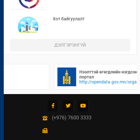
ОРОЛЦОХ
Хот байгуулалт
ДЭЛГЭРЭНГҮЙ
Барилга байгууламж
АВИЛГЫН ЭСРЭГ ОЛУУЛАА НЭГДЬЕ
2021 / 12 / 07
Нээлттэй өгөгдлийн нэгдсэн
Орон сууц
портал
http://opendata.gov.mn/organi
zation/bapnjira-xot-6anryyjiajitb
ih-ram
Судалгаа, салбарын статистик
(+976) 7600 3333