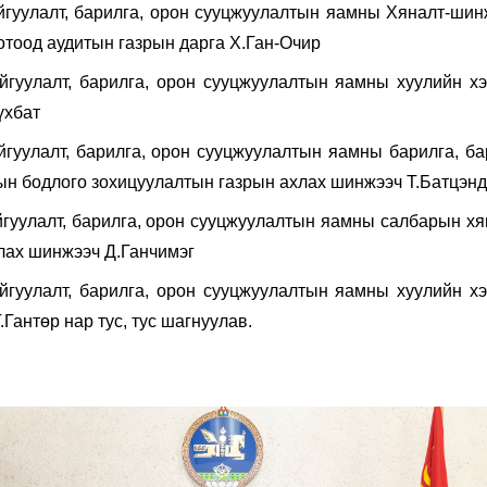
йгуулалт, барилга, орон сууцжуулалтын яамны Хяналт-шин
дотоод аудитын газрын дарга Х.Ган-Очир
йгуулалт, барилга, орон сууцжуулалтын яамны хуулийн х
үхбат
йгуулалт, барилга, орон сууцжуулалтын яамны барилга, б
н бодлого зохицуулалтын газрын ахлах шинжээч Т.Батцэнд
йгуулалт, барилга, орон сууцжуулалтын яамны салбарын х
лах шинжээч Д.Ганчимэг
йгуулалт, барилга, орон сууцжуулалтын яамны хуулийн х
.Гантөр нар тус, тус шагнуулав.