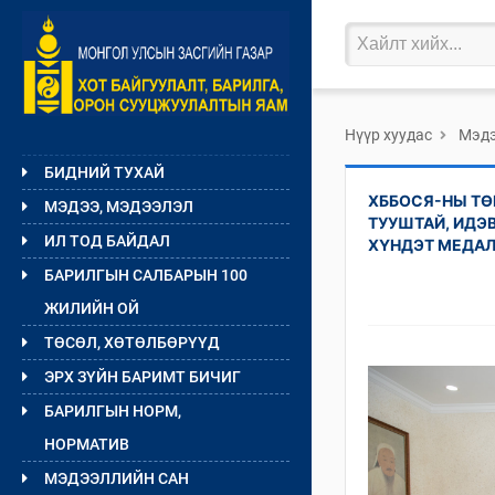
Нүүр хуудас
Мэдэ
БИДНИЙ ТУХАЙ
ХББОСЯ-НЫ ТӨ
МЭДЭЭ, МЭДЭЭЛЭЛ
ТУУШТАЙ, ИДЭ
ИЛ ТОД БАЙДАЛ
ХҮНДЭТ МЕДАЛ
БАРИЛГЫН САЛБАРЫН 100
ЖИЛИЙН ОЙ
ТӨСӨЛ, ХӨТӨЛБӨРҮҮД
ЭРХ ЗҮЙН БАРИМТ БИЧИГ
БАРИЛГЫН НОРМ,
НОРМАТИВ
МЭДЭЭЛЛИЙН САН