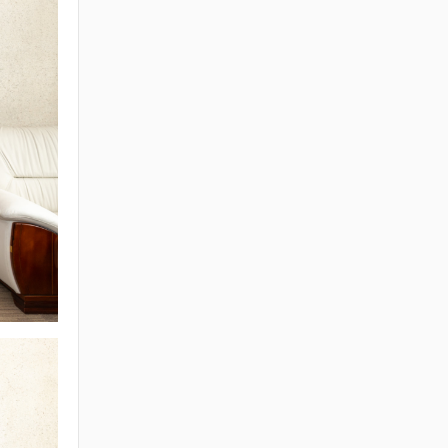
ЯАМНЫ 2025 ОНЫ
ГҮЙЦЭТГЭЛИЙН
ТӨЛӨВЛӨГӨӨНИЙ
ХЭРЭГЖИЛТЭНД
ХИЙСЭН ХЯНАЛТ-
ШИНЖИЛГЭЭ,
ҮНЭЛГЭЭНИЙ ТАЙЛАН
2026 / 04 / 15
Увс аймгийн Улаангом
сумын гадна ариутгах
татуургын төв шугам,
бохир усын насос
станц, аваарын сан,
биоцөөрөм шинээр
барих ажил.
2026 / 04 / 07
ТӨРИЙН ЖИНХЭНЭ
АЛБАН ХААГЧИЙГ
ШИЛЖИН
АЖИЛЛУУЛАХ ТУХАЙ