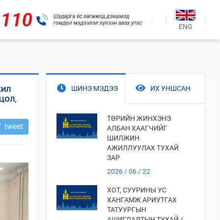
.
ENG
ШИНЭ МЭДЭЭ
ИХ УНШСАН
ЖИЛ
ЦОЛ,
ТӨРИЙН ЖИНХЭНЭ
tweet
АЛБАН ХААГЧИЙГ
ШИЛЖИН
АЖИЛЛУУЛАХ ТУХАЙ
ЗАР
2026 / 06 / 22
ХОТ, СУУРИНЫ УС
ХАНГАМЖ АРИУТГАХ
ТАТУУРГЫН
АШИГЛАЛТЫН ТУХАЙ /