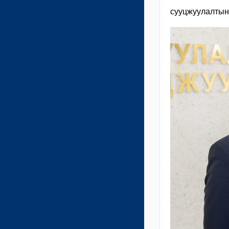
сууцжуулалтын