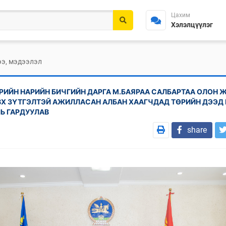
Цахим
Хэлэлцүүлэг
э, мэдээлэл
РИЙН НАРИЙН БИЧГИЙН ДАРГА М.БАЯРАА САЛБАРТАА ОЛОН 
ВХ ЗҮТГЭЛТЭЙ АЖИЛЛАСАН АЛБАН ХААГЧДАД ТӨРИЙН ДЭЭД 
Ь ГАРДУУЛАВ
share