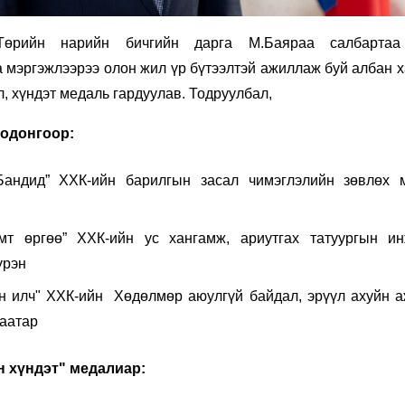
өрийн нарийн бичгийн дарга М.Баяраа салбартаа
 мэргэжлээрээ олон жил үр бүтээлтэй ажиллаж буй албан 
л, хүндэт медаль гардуулав. Тодруулбал,
 одонгоор:
Бандид” ХХК-ийн барилгын засал чимэглэлийн зөвлөх 
омт өргөө” ХХК-ийн ус хангамж, ариутгах татуургын и
үрэн
н илч" ХХК-ийн Хөдөлмөр аюулгүй байдал, эрүүл ахуйн 
аатар
 хүндэт" медалиар: