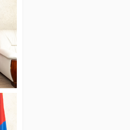
ЗАР
2026 / 04 / 03
ХББОСЯ-ны Нэгдсэн
төсөл хэрэгжүүлэх
нэгжид дараах
мэргэжлээр Зөвлөх
сонгон шалгаруулж
авна.
2026 / 04 / 02
Хот байгуулалт
барилга, орон
сууцжуулалтын сайдын
иргэдийг хүлээн авч
уулзах өдрүүдийн
хуваарь
2026 / 04 / 01