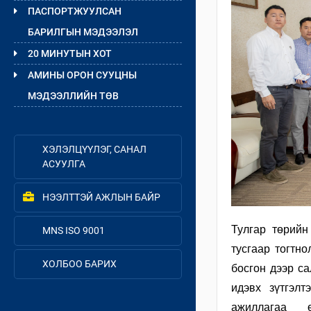
ПАСПОРТЖУУЛСАН
БАРИЛГЫН МЭДЭЭЛЭЛ
20 МИНУТЫН ХОТ
АМИНЫ ОРОН СУУЦНЫ
МЭДЭЭЛЛИЙН ТӨВ
ХЭЛЭЛЦҮҮЛЭГ, САНАЛ
АСУУЛГА
НЭЭЛТТЭЙ АЖЛЫН БАЙР
Тулгар төрийн
MNS ISO 9001
тусгаар тогтн
ХОЛБОО БАРИХ
босгон дээр
са
идэвх зүтгэл
ажиллагаа ө