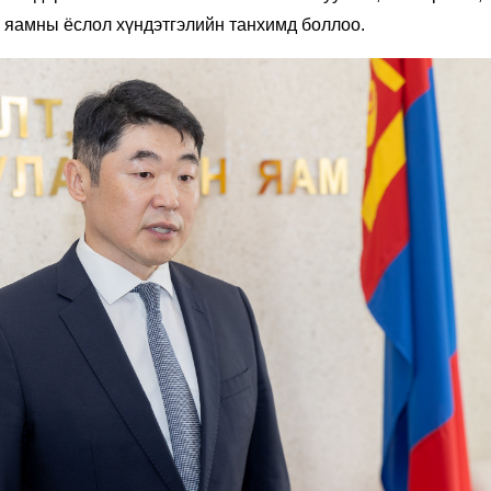
 яамны ёслол хүндэтгэлийн танхимд боллоо.