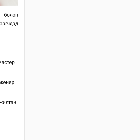
БАРИЛГЫН ТУХАЙ
ХУУЛИЙН
 болон
ХЭРЭГЖИЛТИЙН ҮР
ДАГАВРЫН СУДАЛГАА
хаагчдад
2026 / 06 / 19
ХОТ БАЙГУУЛАЛТЫН
БАРИМТ БИЧИГ
БОЛОВСРУУЛАХ
ЭРХИЙН
мастер
ЗӨВШӨӨРӨЛТЭЙ АЖ
АХУЙН НЭГЖ,
БАЙГУУЛЛАГЫН
нженер
МЭДЭЭЛЭЛ 2026 ОНЫ
06 САРЫН БАЙДЛААР
2026 / 06 / 11
ажилтан
ХОТ БАЙГУУЛАЛТЫН
ТУХАЙ ХУУЛИЙН
ШИНЭЧИЛСЭН
НАЙРУУЛГЫН
ТӨСЛИЙН