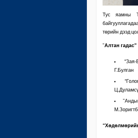
Тус яамны Т
байгууллагадаа
төрийн дээд
цо
"
Алтан гадас"
“Зая-
Г.Булган
“Гол
Ц.Дуламс
"Анды
М.Зоригтб
“Хөдөлмөрийн