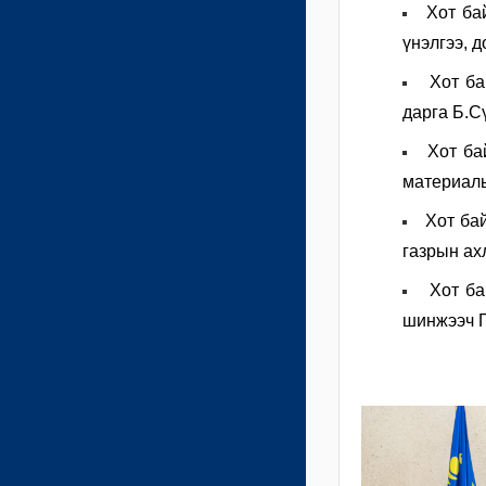
Хот ба
үнэлгээ, 
Хот ба
дарга Б.С
Хот ба
материалы
Хот ба
газрын ах
Хот ба
шинжээч Г