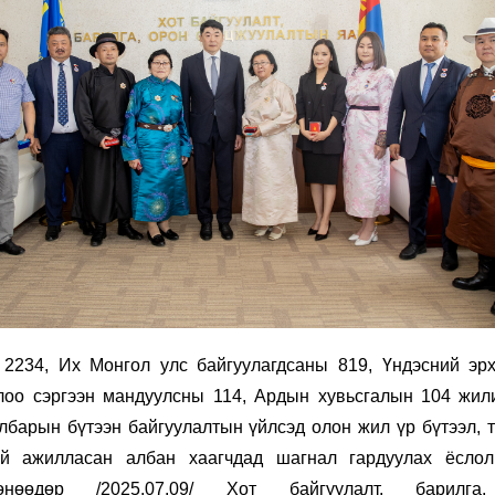
 2234, Их Монгол улс байгуулагдсаны 819, Үндэсний эрх
олоо сэргээн мандуулсны 114, Ардын хувьсгалын 104 жил
лбарын бүтээн байгуулалтын үйлсэд олон жил үр бүтээл, 
тэй ажилласан
албан хаагчдад шагнал гардуулах ёсло
нөөдөр /2025.07.09/ Хот байгуулалт, барилга