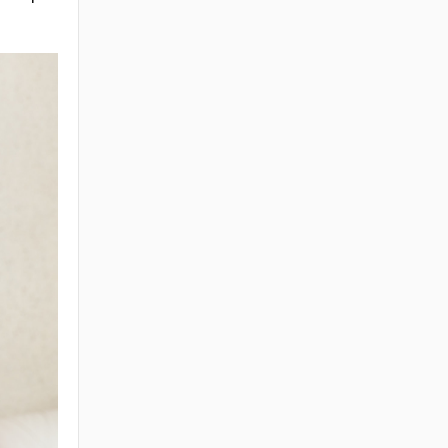
СУУЦ ӨМЧЛӨГЧДИЙН
ХОЛБООНЫ ЭРХ ЗҮЙН
БАЙДАЛ, НИЙТИЙН
ЗОРИУЛАЛТТАЙ ОРОН
СУУЦНЫ
БАЙШИНГИЙН
ДУНДЫН ӨМЧЛӨЛИЙН
ЭД ХӨРӨНГИЙН ТУХАЙ
ХУУЛИЙН
ХЭРЭГЖИЛТИЙН ҮР
ДАГАВАРТ ХИЙСЭН
ҮНЭЛГЭЭ
2026 / 06 / 19
ОРОН СУУЦНЫ ТУХАЙ
ХУУЛИЙН
ХЭРЭГЖИЛТИЙН ҮР
ДАГАВАРТ ХИЙСЭН
ҮНЭЛГЭЭНИЙ ТАЙЛАН
2026 / 06 / 19