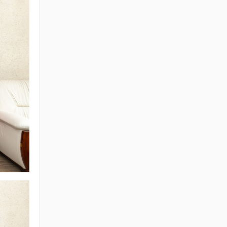
ХУУЛИЙН
ШИНЭЧИЛСЭН
НАЙРУУЛГЫН
ТӨСЛИЙН ЦУВРАЛ
ХЭЛЭЛЦҮҮЛЭГ
2026 / 04 / 27
ХББОСЯ Авлигын эсрэг
нэгдэж байна
2026 / 04 / 24
БАРИЛГЫН ТУХАЙ
ХУУЛИЙН
ШИНЭЧИЛСЭН
НАЙРУУЛГЫН ЦУВРАЛ
ХЭЛЭЛЦҮҮЛЭГ
2026 / 04 / 22
ХОТ БАЙГУУЛАЛТ,
БАРИЛГА, ОРОН
СУУЦЖУУЛАЛТЫН