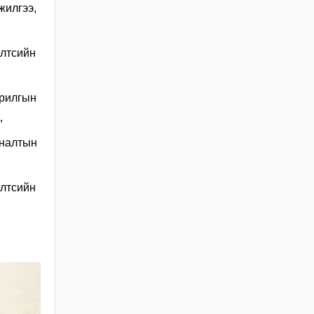
жилгээ,
ХЭЛЭЛЦҮҮЛЭГ
2026 / 05 / 13
элтсийн
"АЖ АХУЙН НЭГЖ,
БАЙГУУЛЛАГЫН
ТООЛЛОГО - 2026"
арилгын
Видео Шторк
,
2026 / 05 / 04
яналтын
"АЖ АХУЙН НЭГЖ,
БАЙГУУЛЛАГЫН
ТООЛЛОГО - 2026"
элтсийн
2026 / 05 / 04
Барилгын хашаанд
байршуулах салбарын
100 жилд зориулсан
стикер
2026 / 04 / 28
БАРИЛГЫН ЕРӨНХИЙ