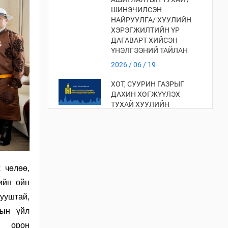
ШИНЭЧИЛСЭН
НАЙРУУЛГА/ ХУУЛИЙН
ХЭРЭГЖИЛТИЙН ҮР
ДАГАВАРТ ХИЙСЭН
ҮНЭЛГЭЭНИЙ ТАЙЛАН
2026 / 06 / 19
ХОТ, СУУРИН ГАЗРЫГ
ДАХИН ХӨГЖҮҮЛЭХ
ТУХАЙ ХУУЛИЙН
ХЭРЭГЖИЛТИЙН ҮР
ДАГАВАРТ ХИЙСЭН
ҮНЭЛГЭЭ
2026 / 06 / 19
 чөлөө,
ХОТ БАЙГУУЛАЛТЫН
ТУХАЙ ХУУЛИЙН
ийн ойн
ХЭРЭГЖИЛТИЙН ҮР
тууштай,
ДАГАВАРТ ХИЙСЭН
ҮНЭЛГЭЭНИЙ ТАЙЛАН
лын үйл
2026 / 06 / 19
, орон