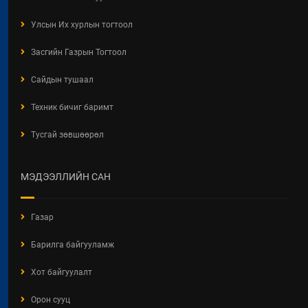
БАЙГУУЛЛАГЫН ТООЛЛОГО -
2026" Видео Шторк
Улсын Их хурлын тогтоол
2026 / 05 / 04
Засгийн Газрын Тогтоол
"АЖ АХУЙН НЭГЖ,
БАЙГУУЛЛАГЫН ТООЛЛОГО -
Сайдын тушаал
2026"
Техник бичиг баримт
2026 / 05 / 04
Тусгай зөвшөөрөл
Барилгын хашаанд байршуулах
салбарын 100 жилд зориулсан
стикер
МЭДЭЭЛЛИЙН САН
2026 / 04 / 28
БАРИЛГЫН ЕРӨНХИЙ ХУУЛИЙН
Газар
ШИНЭЧИЛСЭН НАЙРУУЛГЫН
ТӨСЛИЙН ЦУВРАЛ
Барилга байгууламж
ХЭЛЭЛЦҮҮЛЭГ
2026 / 04 / 27
Хот байгуулалт
ХББОСЯ Авлигын эсрэг нэгдэж
Орон сууц