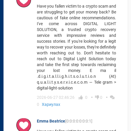
Have you fallen victim to a crypto scam and
are struggling to get your money back? Be
cautious of fake online recommendations.
I've come across DIGITAL LIGHT
SOLUTION, a trusted crypto recovery
service with impressive reviews and
success stories. If you're looking for a legit
way to recover your losses, they're definitely
worth reaching out to. Don't hesitate to
reach out to Digital Light Solution today
and take the first step towards reclaiming
your lost money. E ma il
.d.i.g.i.t.a.l.l.i.g.h.i.t.s.o.l.u.t.i.o.n (At)
q.u.a.l.i.t.y.s.e.r.v.i.c.e.c.o.m — Tele gram >
digital-light-solution
2026-06-27 02:46:26
0
0
0
Хариулах
Emma Beatrice
[0:0:0:0:0:0:0:1]