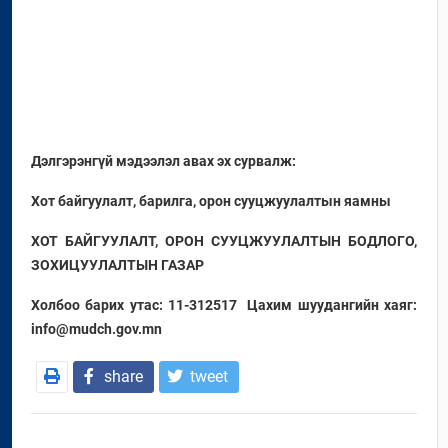
Дэлгэрэнгүй мэдээлэл авах эх сурвалж:
Хот байгуулалт, барилга, орон сууцжуулалтын яамны
ХОТ БАЙГУУЛАЛТ, ОРОН СУУЦЖУУЛАЛТЫН БОДЛОГО,
ЗОХИЦУУЛАЛТЫН ГАЗАР
Холбоо барих утас: 11-312517 Цахим шуудангийн хаяг:
info@mudch.gov.mn
share
tweet