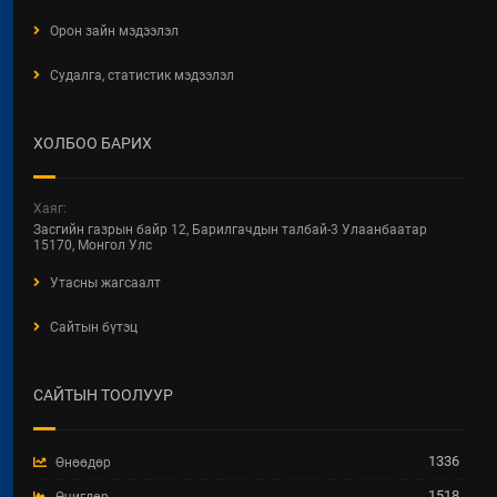
байна
Орон зайн мэдээлэл
2026 / 04 / 24
Судалга, статистик мэдээлэл
БАРИЛГЫН ТУХАЙ ХУУЛИЙН
ШИНЭЧИЛСЭН НАЙРУУЛГЫН
ЦУВРАЛ ХЭЛЭЛЦҮҮЛЭГ
ХОЛБОО БАРИХ
2026 / 04 / 22
ХОТ БАЙГУУЛАЛТ, БАРИЛГА,
Хаяг:
ОРОН СУУЦЖУУЛАЛТЫН ЯАМНЫ
Засгийн газрын байр 12, Барилгачдын талбай-3 Улаанбаатар
2025 ОНЫ ГҮЙЦЭТГЭЛИЙН
15170, Монгол Улс
ТӨЛӨВЛӨГӨӨНИЙ
Утасны жагсаалт
ХЭРЭГЖИЛТЭНД ХИЙСЭН
ХЯНАЛТ-ШИНЖИЛГЭЭ,
Сайтын бүтэц
ҮНЭЛГЭЭНИЙ ТАЙЛАН
2026 / 04 / 15
САЙТЫН ТООЛУУР
Увс аймгийн Улаангом сумын
гадна ариутгах татуургын төв
шугам, бохир усын насос станц,
1336
Өнөөдөр
аваарын сан, биоцөөрөм шинээр
барих ажил.
1518