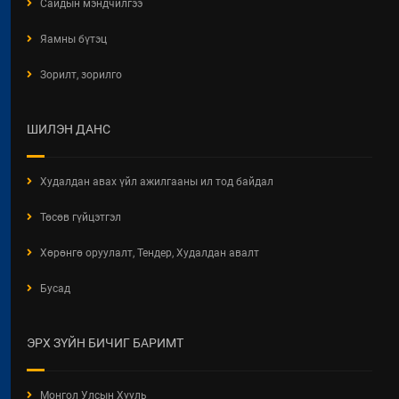
Сайдын мэндчилгээ
БАРИЛГЫН ТУХАЙ ХУУЛИЙН
Яамны бүтэц
ХЭРЭГЖИЛТИЙН ҮР ДАГАВРЫН
СУДАЛГАА
Зорилт, зорилго
2026 / 06 / 19
ХОТ БАЙГУУЛАЛТЫН БАРИМТ
ШИЛЭН ДАНС
БИЧИГ БОЛОВСРУУЛАХ ЭРХИЙН
ЗӨВШӨӨРӨЛТЭЙ АЖ АХУЙН
НЭГЖ, БАЙГУУЛЛАГЫН
Худалдан авах үйл ажилгааны ил тод байдал
МЭДЭЭЛЭЛ 2026 ОНЫ 06 САРЫН
БАЙДЛААР
Төсөв гүйцэтгэл
2026 / 06 / 11
Хөрөнгө оруулалт, Тендер, Худалдан авалт
ХОТ БАЙГУУЛАЛТЫН ТУХАЙ
Бусад
ХУУЛИЙН ШИНЭЧИЛСЭН
НАЙРУУЛГЫН ТӨСЛИЙН
ХЭЛЭЛЦҮҮЛЭГ
ЭРХ ЗҮЙН БИЧИГ БАРИМТ
2026 / 05 / 13
"АЖ АХУЙН НЭГЖ,
Монгол Улсын Хууль