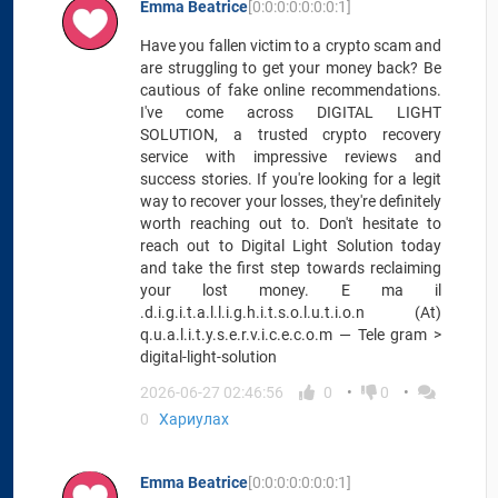
Emma Beatrice
[0:0:0:0:0:0:0:1]
Have you fallen victim to a crypto scam and
are struggling to get your money back? Be
cautious of fake online recommendations.
I've come across DIGITAL LIGHT
SOLUTION, a trusted crypto recovery
service with impressive reviews and
success stories. If you're looking for a legit
way to recover your losses, they're definitely
worth reaching out to. Don't hesitate to
reach out to Digital Light Solution today
and take the first step towards reclaiming
your lost money. E ma il
.d.i.g.i.t.a.l.l.i.g.h.i.t.s.o.l.u.t.i.o.n (At)
q.u.a.l.i.t.y.s.e.r.v.i.c.e.c.o.m — Tele gram >
digital-light-solution
2026-06-27 02:46:56
0
0
0
Хариулах
Emma Beatrice
[0:0:0:0:0:0:0:1]