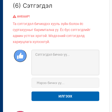
(6) Сэтгэгдэл
АНХААР!
Та сэтгэгдэл бичихдээ хууль зүйн болон ёс
суртахууныг баримтална уу. Ёс бус сэтгэгдлийг
админ устгах эрхтэй. Мэдээний сэтгэгдэлд
хариуцлага хүлээхгүй.
ИЛГЭЭХ