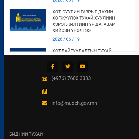
2026 / 06 / 19
ХОТ, СУУРИН ГАЗРЫГ ДАХИН
ХӨГЖҮҮЛЭХ ТУХАЙ ХУУЛИЙН
ХЭРЭГЖИЛТИЙН ҮР ДАГАВАРТ
ХИЙСЭН ҮНЭЛГЭЭ
2026 / 06 / 19
ХОТ БАЙГУУЛАЛТЫН ТУХАЙ
ХУУЛИЙН ХЭРЭГЖИЛТИЙН ҮР
ДАГАВАРТ ХИЙСЭН ҮНЭЛГЭЭНИЙ
ТАЙЛАН
(+976) 7600 3333
2026 / 06 / 19
СУУЦ ӨМЧЛӨГЧДИЙН
ХОЛБООНЫ ЭРХ ЗҮЙН БАЙДАЛ,
НИЙТИЙН ЗОРИУЛАЛТТАЙ ОРОН
info@mudch.gov.mn
СУУЦНЫ БАЙШИНГИЙН ДУНДЫН
ӨМЧЛӨЛИЙН ЭД ХӨРӨНГИЙН
ТУХАЙ ХУУЛИЙН
ХЭРЭГЖИЛТИЙН ҮР ДАГАВАРТ
ХИЙСЭН ҮНЭЛГЭЭ
БИДНИЙ ТУХАЙ