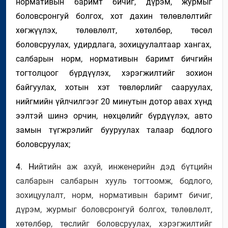
нормативын баримт бичиг, дүрэм, журмыг
боловсронгуй болгох
,
хот дахин төлөвлөлтийг
хөгжүүлэх,
төлөвлөлт,
хөтөлбөр, төсөл
боловсруулах, удирдлага, зохицуулалтаар хангах,
салбарын норм, нормативын баримт бичгийн
тогтолцоог бүрдүүлэх,
хэрэгжилтийг
зохион
байгуулах
,
хотын хэт төвлөрлийг сааруулах
,
нийгмийн үйлчилгээг
20 минутын
дотор авах хүнд
ээлтэй шинэ орчин,
нөхцөлийг бүрдүүлэх
,
авто
замын түгжрэлийг бууруулах
талаар
бодлог
о
боловсруулах
;
4
. Н
ийтийн аж ахуй,
инженерийн дэд бүтцийн
салбарын салбарын хууль тогтоомж,
бодлого,
зохицуулалт,
норм, нормативын баримт бичиг,
дүрэм, журмыг боловсронгуй болгох, төлөвлөлт,
хөтөлбөр, төс
лийг
боловсруулах, хэрэгжилтийг