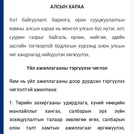
АЛСЫН ХАРАА
Хот байгуулалт, барилга, орон сууцжуулалтын
яамны алсын хараа нь монгол улсын бүс нутаг, хот,
суурин газрыг байгаль орчин, нийгэм, эдийн
засгийн тогтвортой бодлогын хүрээнд олон улсын
чиг хандлагад нийцүүлэн хөгжүүлэх.
Үйл ажиллагааны тэргүүлэх чиглэл
Яам нь үйл ажиллагааны д
о
ор дурдсан тэргүүлэх
чиглэлтэй ажиллана:
1. Төрийн захиргаа
ны удирдлага, хүний нөөцийн
манлайллыг хангах
,
салбарын эрх зүйн
зохицуулалтын талаар зөвлөгөө өгөх, салбарын
олон талт
хамтын ажиллагааг өргөжүүл
эх,