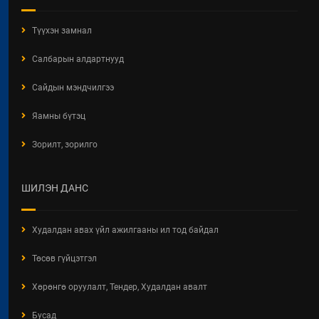
2026 / 06 / 19
Түүхэн замнал
ОРОН СУУЦНЫ ТУХАЙ ХУУЛИЙН
ХЭРЭГЖИЛТИЙН ҮР ДАГАВАРТ
Салбарын алдартнууд
ХИЙСЭН ҮНЭЛГЭЭНИЙ ТАЙЛАН
2026 / 06 / 19
Сайдын мэндчилгээ
БАРИЛГЫН ТУХАЙ ХУУЛИЙН
Яамны бүтэц
ХЭРЭГЖИЛТИЙН ҮР ДАГАВРЫН
СУДАЛГАА
Зорилт, зорилго
2026 / 06 / 19
ХОТ БАЙГУУЛАЛТЫН БАРИМТ
ШИЛЭН ДАНС
БИЧИГ БОЛОВСРУУЛАХ ЭРХИЙН
ЗӨВШӨӨРӨЛТЭЙ АЖ АХУЙН
НЭГЖ, БАЙГУУЛЛАГЫН
Худалдан авах үйл ажилгааны ил тод байдал
МЭДЭЭЛЭЛ 2026 ОНЫ 06 САРЫН
БАЙДЛААР
Төсөв гүйцэтгэл
2026 / 06 / 11
Хөрөнгө оруулалт, Тендер, Худалдан авалт
ХОТ БАЙГУУЛАЛТЫН ТУХАЙ
Бусад
ХУУЛИЙН ШИНЭЧИЛСЭН