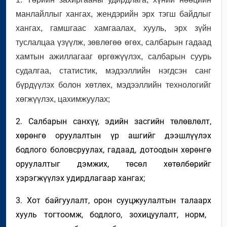
манлайллыг хангах,
жендэрийн эрх тэгш байдлыг
хангах, гамшгаас хамгаалах, хууль, эрх зүйн
туслалцаа үзүүлж, зөвлөгөө өгөх,
салбарын
гадаад
хамтын ажиллагааг өргөжүүл
эх, салбарын суурь
судалгаа, статистик
,
мэдээллийн нэгдсэн санг
бүрдүүлэх болон хөтлөх, мэдээллийн технологийг
хөгжүүлэх, цахимжуулах
;
2. Салбарын санхүү, эдийн засгийн төлөвлөлт,
хөрөнгө оруулалтын үр
ашгийг
дээшлүүлэх
бодлого боловсруулах, гадаад
, дотоод
ын хөрөнгө
оруулалтыг дэмжих
, төсөл хөтөлбөрийг
хэрэгжүүлэх
удирдлагаар хангах
;
3
. Хот байгуулалт
, орон сууцжуулалтын талаарх
хууль тогтоомж
, бодлого, зохицуулалт, норм,