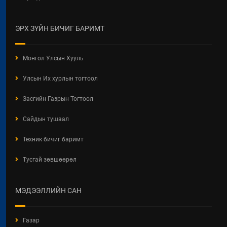
НАЙРУУЛГЫН ТӨСЛИЙН
ХЭЛЭЛЦҮҮЛЭГ
ЭРХ ЗҮЙН БИЧИГ БАРИМТ
2026 / 05 / 13
"АЖ АХУЙН НЭГЖ,
Монгол Улсын Хууль
БАЙГУУЛЛАГЫН ТООЛЛОГО -
2026" Видео Шторк
Улсын Их хурлын тогтоол
2026 / 05 / 04
Засгийн Газрын Тогтоол
"АЖ АХУЙН НЭГЖ,
БАЙГУУЛЛАГЫН ТООЛЛОГО -
Сайдын тушаал
2026"
Техник бичиг баримт
2026 / 05 / 04
Тусгай зөвшөөрөл
Барилгын хашаанд байршуулах
салбарын 100 жилд зориулсан
стикер
МЭДЭЭЛЛИЙН САН
2026 / 04 / 28
БАРИЛГЫН ЕРӨНХИЙ ХУУЛИЙН
Газар
ШИНЭЧИЛСЭН НАЙРУУЛГЫН