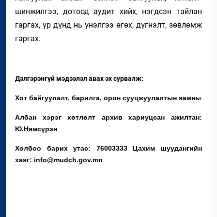
шинжилгээ,
дотоод
аудит хийх,
нэгдсэн тайлан
гаргах,
үр дүнд нь үнэлгээ өгөх, дүгнэлт, зөвлөмж
гаргах.
Дэлгэрэнгүй мэдээлэл авах эх сурвалж:
Хот байгуулалт, барилга, орон сууцжуулалтын яамны
Албан хэрэг хөтлөлт архив хариуцсан ажилтан:
Ю.Нямсүрэн
Холбоо барих утас: 76003333 Цахим шуудангийн
хаяг: info@mudch.gov.mn