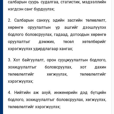
салбарын суурь судалгаа, статистик
,
мэдээллийн
нэгдсэн санг бүрдүүлэх
;
2. С
албарын санхүү, эдийн засгийн төлөвлөлт,
хөрөнгө оруулалтын үр
ашгийг
дээшлүүлэх
бодлого боловсруулах, гадаад
, дотоод
ын хөрөнгө
оруулалтыг дэмжих
, төсөл хөтөлбөрийг
хэрэгжүүлэх
удирдлагаар хангах
;
3. Х
от байгуулалт
, орон сууцжуулалтын бодлого,
зохицуулалтыг боловсруулах, хот дахин
төлөвлөлтийг
хөгжүүлэх
, төлөвлөлтийг
хэрэгжүүлэх;
4
. Нийтийн аж ахуй
,
инженерийн дэд бүт
ций
н
бодлого, зохицуулалтыг боловсруулах, хөгжүүлэх,
төлөвлөлтийг хэрэгжүүлэх
;