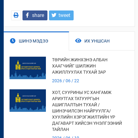
share
tweet
ШИНЭ МЭДЭЭ
ИХ УНШСАН
ТӨРИЙН ЖИНХЭНЭ АЛБАН
ХААГЧИЙГ ШИЛЖИН
АЖИЛЛУУЛАХ ТУХАЙ ЗАР
2026 / 06 / 22
ХОТ, СУУРИНЫ УС ХАНГАМЖ
АРИУТГАХ ТАТУУРГЫН
АШИГЛАЛТЫН ТУХАЙ /
ШИНЭЧИЛСЭН НАЙРУУЛГА/
ХУУЛИЙН ХЭРЭГЖИЛТИЙН ҮР
ДАГАВАРТ ХИЙСЭН ҮНЭЛГЭЭНИЙ
ТАЙЛАН