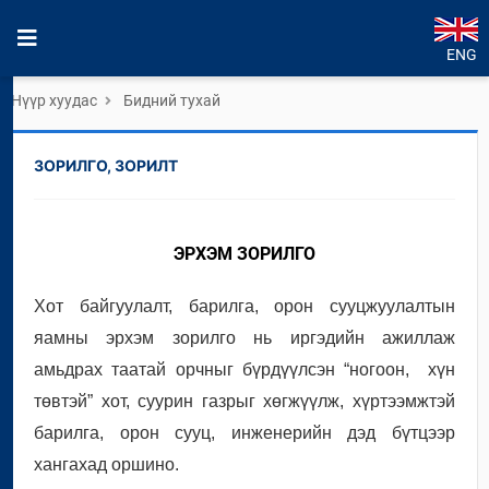
ENG
Нүүр хуудас
Бидний тухай
ЗОРИЛГО, ЗОРИЛТ
ЭРХЭМ ЗОРИЛГО
Хот байгуулалт, барилга, орон сууцжуулалтын
яамны эрхэм зорилго нь иргэдийн ажиллаж
амьдрах таатай орчныг бүрдүүлсэн “ногоон, хүн
төвтэй” хот, суурин газрыг хөгжүүлж, хүртээмжтэй
барилга, орон сууц, инженерийн дэд бүтцээр
хангахад оршино.