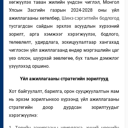
хөгжүүлэх таван жилийн үндсэн чиглэл
,
Монгол
Улсын Засгийн газрын 2024-2028 оны үйл
ажиллагааны хөтөлбөр,
Шинэ сэргэлтийн бодлогод
тусгагдсан сайдын эрхлэх асуудлын хүрээний
зорилт, арга хэмжээг хэрэгжүүлэх, бодлого,
төлөвлөлт, удирдлага, зохицуулалтаар хангахад
чиглэсэн үйл ажиллагаанд өндөр мэргэшлийн цаг
үеэ олсон, шуурхай зөвлөгөө, бүх талын дэмжлэг
үзүүлэхэд оршино.
Үйл ажиллагааны стратегийн зорилтууд
Х
от байгуулалт
, барилга, орон сууцжуулалтын
яам
нь эрхэм зорилгынхоо хүрээнд үйл ажиллагааны
стратегийн до
о
р дурдсан зорилтуудыг
хэрэгжүүлнэ:
1. Төрийн захиргааны удирдлага, хүний нөөцийн