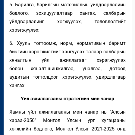
5. Б
арилга, барилгын материалын үйлдвэрлэлийн
бодлого, зохицуулалтаар хангах, салбарын
үйлдвэрлэлийг хөгжүүлэх, төлөвлөлтийг
хэрэгжүүлэх
;
6. Х
ууль тогтоомж, норм
,
норматив
ы
н баримт
бичгийн
хэрэгжилтийг хангуулах
талаар салбарын
хяналтын үйл ажиллагааг хэрэгжүүлэх
болон
хяналт-шинжилгээ,
үнэлгээ,
дотоод
аудитын тогтолцоо
г хэрэгжүүлэх, удирдлагаар
хангах
.
Үйл ажиллагааны стратегийн мөн чанар
Яамны үйл ажиллагааны мөн чанар нь
“Алсын
хараа-2050” Монгол Улсын урт хугацааны
хөгжлийн бодлого, Монгол Улсыг 2021-2025 онд