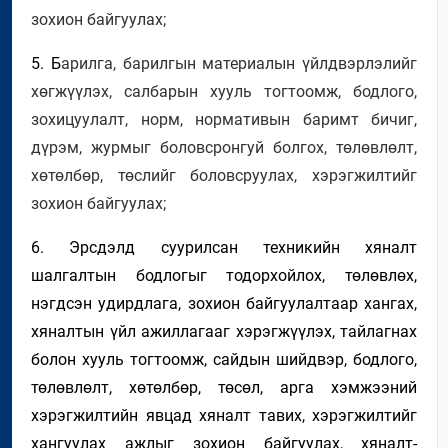
зохион байгуулах;
5. Б
арилга, барилгын материалын
үйлдвэрлэлийг
хөгжүүлэх,
салбарын
хууль тогтоомж,
бодлого,
зохицуулалт,
норм, нормативын баримт бичиг,
дүрэм, журмыг боловсронгуй болгох, төлөвлө
лт
,
хөтөлбөр, төс
лийг
боловсруулах, хэрэгжилтийг
зохион байгуулах;
6. Э
рсдэлд суурилсан техникийн хяналт
шалгалтын бодлогыг тодорхойлох, төлөвлөх,
нэгдсэн удирдлага, зохион байгуулалтаар хангах,
хяналтын үйл ажиллагааг хэрэгжүүлэх, тайлагнах
болон
хууль тогтоомж, сайдын шийдвэр, бодлого,
төлөвлөлт, хөтөлбөр, төсөл, арга хэмжээний
хэрэгжилтийн явцад хяналт тав
их
, хэрэгжилтийг
хангуулах ажлыг зохион байгуулах
,
хяналт-