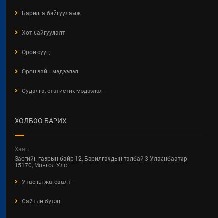
ТӨСЛИЙН ЦУВРАЛ
Барилга байгууламж
ХЭЛЭЛЦҮҮЛЭГ
2026 / 04 / 27
Хот байгуулалт
ХББОСЯ Авлигын эсрэг нэгдэж
Орон сууц
байна
Орон зайн мэдээлэл
2026 / 04 / 24
Судалга, статистик мэдээлэл
БАРИЛГЫН ТУХАЙ ХУУЛИЙН
ШИНЭЧИЛСЭН НАЙРУУЛГЫН
ЦУВРАЛ ХЭЛЭЛЦҮҮЛЭГ
ХОЛБОО БАРИХ
2026 / 04 / 22
ХОТ БАЙГУУЛАЛТ, БАРИЛГА,
Хаяг:
ОРОН СУУЦЖУУЛАЛТЫН ЯАМНЫ
Засгийн газрын байр 12, Барилгачдын талбай-3 Улаанбаатар
2025 ОНЫ ГҮЙЦЭТГЭЛИЙН
15170, Монгол Улс
ТӨЛӨВЛӨГӨӨНИЙ
Утасны жагсаалт
ХЭРЭГЖИЛТЭНД ХИЙСЭН
ХЯНАЛТ-ШИНЖИЛГЭЭ,
Сайтын бүтэц
ҮНЭЛГЭЭНИЙ ТАЙЛАН
2026 / 04 / 15