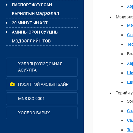
ПАСПОРТЖУУЛСАН
Хэ
БАРИЛГЫН МЭДЭЭЛЭЛ
Мэдээл
20 МИНУТЫН ХОТ
Мэ
АМИНЫ ОРОН СУУЦНЫ
Ст
МЭДЭЭЛЛИЙН ТӨВ
Тө
Бо
Ха
ХЭЛЭЛЦҮҮЛЭГ, САНАЛ
АСУУЛГА
Ши
Ши
НЭЭЛТТЭЙ АЖЛЫН БАЙР
Төрийн 
MNS ISO 9001
Зо
Са
ХОЛБОО БАРИХ
Са
Тө