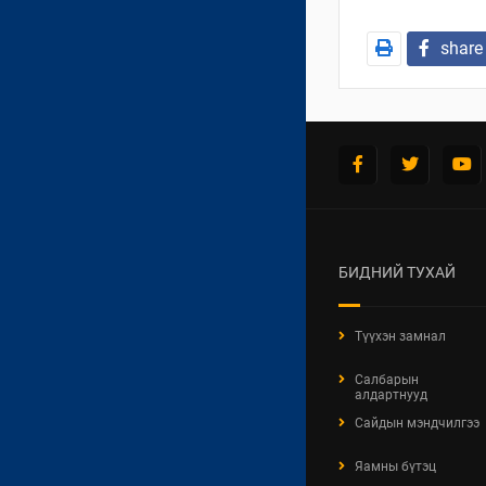
share
БИДНИЙ ТУХАЙ
Түүхэн замнал
Салбарын
алдартнууд
Сайдын мэндчилгээ
Яамны бүтэц