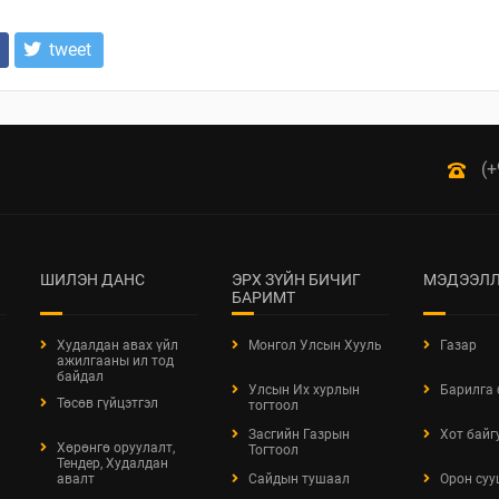
tweet
(+
ШИЛЭН ДАНС
ЭРХ ЗҮЙН БИЧИГ
МЭДЭЭЛЛ
БАРИМТ
Худалдан авах үйл
Монгол Улсын Хууль
Газар
ажилгааны ил тод
байдал
Улсын Их хурлын
Барилга
Төсөв гүйцэтгэл
тогтоол
Засгийн Газрын
Хот байг
Хөрөнгө оруулалт,
Тогтоол
Тендер, Худалдан
авалт
Сайдын тушаал
Орон суу