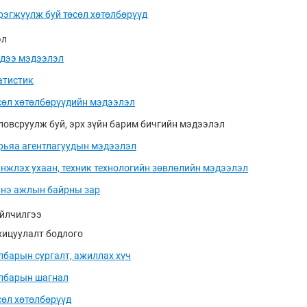
рэгжүүлж буй төсөл хөтөлбөрүүд
эл
дээ мэдээлэл
атистик
сөл хөтөлбөрүүдийн мэдээлэл
ловсруулж буй, эрх зүйн барим бичгийн мэдээлэл
рьяа агентлагуудын мэдээлэл
нжлэх ухаан, техник технологийн зөвлөлийн мэдээлэл
нэ ажлын байрны зар
үйлчилгээ
хицуулалт бодлого
лбарын сургалт, ажиллах хүч
лбарын шагнал
сөл хөтөлбөрүүд