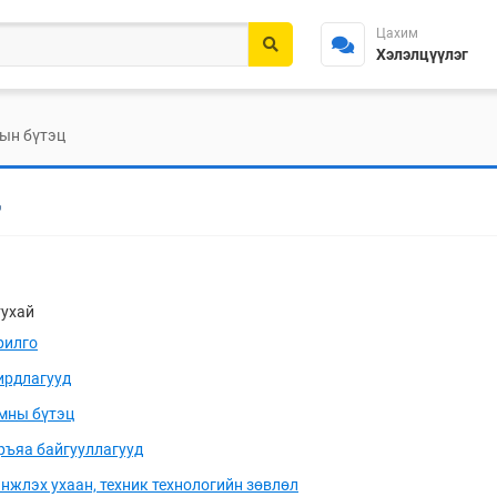
Цахим
Хэлэлцүүлэг
ын бүтэц
Ц
тухай
рилго
ирдлагууд
мны бүтэц
ръяа байгууллагууд
нжлэх ухаан, техник технологийн зөвлөл