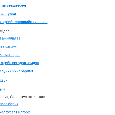
сгай зөвшөөрөл
лэлцүүлэг
р. хувийн хэвшлийн түншлэл
байдал
л ажиллагаа
сөв санхүү
илгын эсрэг
гэдийн өргөдөл гомдол
х зүйн бичиг баримт
хзүй
үлэг
арих, Санал хүсэлт илгээх
лбоо барих
нал хүсэлт илгээх