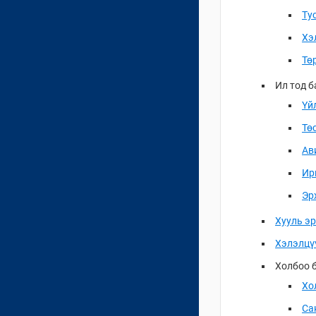
Ту
Хэ
Тө
Ил тод 
Үй
Тө
Ав
Ир
Эр
Хууль эр
Хэлэлцү
Холбоо б
Хо
Са