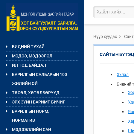
Нүүр хуудас
Сайт
БИДНИЙ ТУХАЙ
САЙТЫН БҮТЭ
МЭДЭЭ, МЭДЭЭЛЭЛ
ИЛ ТОД БАЙДАЛ
БАРИЛГЫН САЛБАРЫН 100
Эхлэл
ЖИЛИЙН ОЙ
Бидний 
Зо
ТӨСӨЛ, ХӨТӨЛБӨРҮҮД
ЭРХ ЗҮЙН БАРИМТ БИЧИГ
Уд
БАРИЛГЫН НОРМ,
Яа
НОРМАТИВ
Ха
МЭДЭЭЛЛИЙН САН
Ши