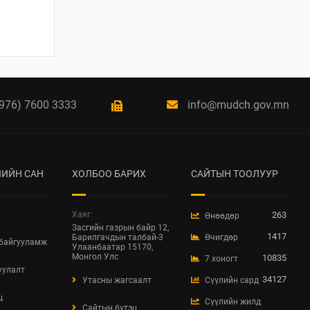
БАРИЛГЫН ТУХАЙ
ХУУЛИЙН
ХЭРЭГЖИЛТИЙН ҮР
ДАГАВРЫН СУДАЛГАА
2026 / 06 / 19
ХОТ БАЙГУУЛАЛТЫН
976) 7600 3333
info@mudch.gov.mn
БАРИМТ БИЧИГ
БОЛОВСРУУЛАХ
ЭРХИЙН
ЗӨВШӨӨРӨЛТЭЙ АЖ
АХУЙН НЭГЖ,
ИЙН САН
ХОЛБОО БАРИХ
САЙТЫН ТООЛУУР
БАЙГУУЛЛАГЫН
МЭДЭЭЛЭЛ 2026 ОНЫ
06 САРЫН БАЙДЛААР
Хаяг:
263
Өнөөдөр
2026 / 06 / 11
Засгийн газрын байр 12,
1417
Барилгачдын талбай-3
Өчигдөр
 байгууламж
Улаанбаатар 15170,
ХОТ БАЙГУУЛАЛТЫН
Монгол Улс
10835
7 хоногт
ТУХАЙ ХУУЛИЙН
уулалт
34127
ШИНЭЧИЛСЭН
Утасны жагсаалт
Сүүлийн сард
НАЙРУУЛГЫН
ц
Сүүлийн жилд
ТӨСЛИЙН
Сайтын бүтэц