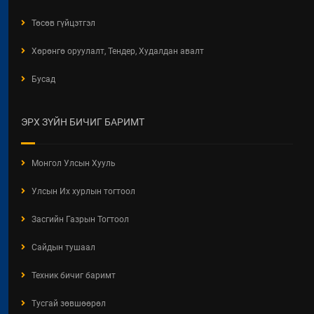
Төсөв гүйцэтгэл
Хөрөнгө оруулалт, Тендер, Худалдан авалт
Бусад
ЭРХ ЗҮЙН БИЧИГ БАРИМТ
Монгол Улсын Хууль
Улсын Их хурлын тогтоол
Засгийн Газрын Тогтоол
Сайдын тушаал
Техник бичиг баримт
Тусгай зөвшөөрөл