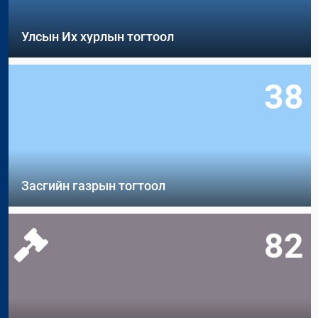
Улсын Их хурлын тогтоол
38
Засгийн газрын тогтоол
82