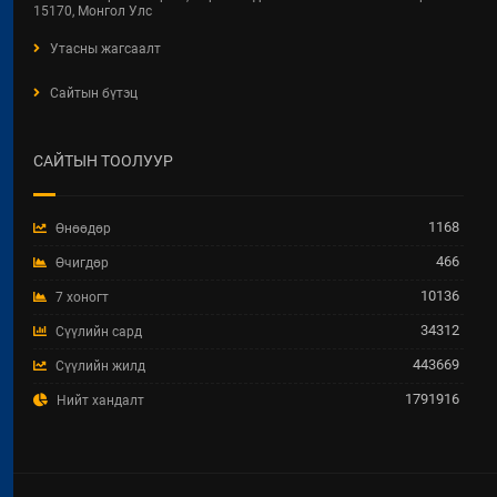
15170, Монгол Улс
Утасны жагсаалт
Сайтын бүтэц
САЙТЫН ТООЛУУР
1168
Өнөөдөр
466
Өчигдөр
10136
7 хоногт
34312
Сүүлийн сард
443669
Сүүлийн жилд
1791916
Нийт хандалт