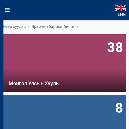
ENG
Нүүр хуудас
Эрх зүйн баримт бичиг
38
Монгол Улсын Хууль
8