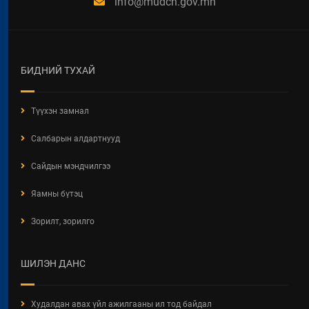
info@mudch.gov.mn
БИДНИЙ ТУХАЙ
Түүхэн замнал
Салбарын алдартнууд
Сайдын мэндчилгээ
Яамны бүтэц
Зорилт, зорилго
ШИЛЭН ДАНС
Худалдан авах үйл ажилгааны ил тод байдал