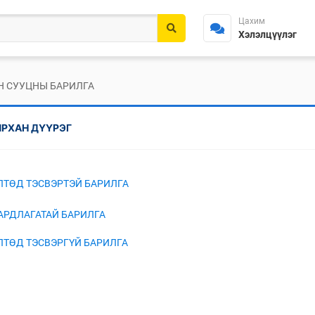
Цахим
Хэлэлцүүлэг
Н СУУЦНЫ БАРИЛГА
ЙРХАН ДҮҮРЭГ
ӨЛТӨД ТЭСВЭРТЭЙ БАРИЛГА
ААРДЛАГАТАЙ БАРИЛГА
ӨЛТӨД ТЭСВЭРГҮЙ БАРИЛГА