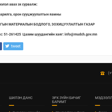
элэл авах эх сурвалж:
 барилга, орон сууцжуулалтын яамны
ЛГЫН МАТЕРИАЛЫН БОДЛОГО, ЗОХИЦУУЛАЛТЫН ГАЗАР
с: 51-261425
Цахим шуудангийн хаяг: info@mudch.gov.mn
tweet
(+
ШИЛЭН ДАНС
ЭРХ ЗҮЙН БИЧИГ
МЭДЭЭЛЛ
БАРИМТ