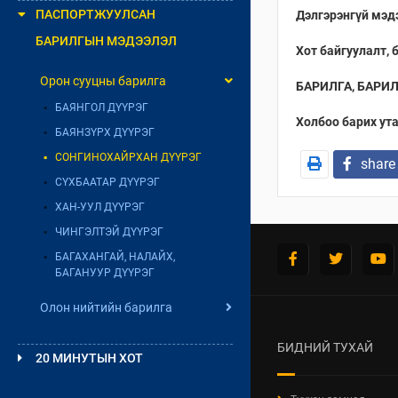
ПАСПОРТЖУУЛСАН
Дэлгэрэнгүй мэдэ
БАРИЛГЫН МЭДЭЭЛЭЛ
Хот байгуулалт,
Орон сууцны барилга
БАРИЛГА, БАРИ
БАЯНГОЛ ДҮҮРЭГ
Холбоо барих ута
БАЯНЗҮРХ ДҮҮРЭГ
СОНГИНОХАЙРХАН ДҮҮРЭГ
share
СҮХБААТАР ДҮҮРЭГ
ХАН-УУЛ ДҮҮРЭГ
ЧИНГЭЛТЭЙ ДҮҮРЭГ
БАГАХАНГАЙ, НАЛАЙХ,
БАГАНУУР ДҮҮРЭГ
Олон нийтийн барилга
БАЯНГОЛ ДҮҮРЭГ
БИДНИЙ ТУХАЙ
20 МИНУТЫН ХОТ
БАЯНЗҮРХ ДҮҮРЭГ
АМИНЫ ОРОН СУУЦНЫ
СОНГИНОХАЙРХАН ДҮҮРЭГ