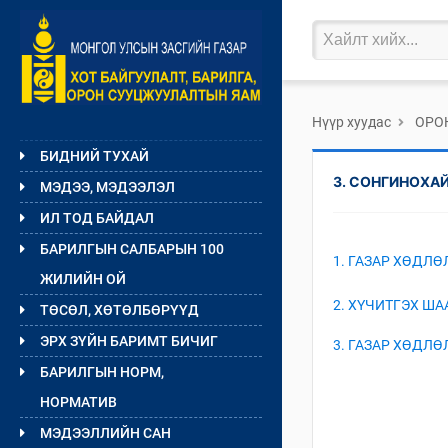
Нүүр хуудас
ОРО
БИДНИЙ ТУХАЙ
3. СОНГИНОХА
МЭДЭЭ, МЭДЭЭЛЭЛ
ИЛ ТОД БАЙДАЛ
БАРИЛГЫН САЛБАРЫН 100
1. ГАЗАР ХӨДЛ
ЖИЛИЙН ОЙ
2. ХҮЧИТГЭХ Ш
ТӨСӨЛ, ХӨТӨЛБӨРҮҮД
ЭРХ ЗҮЙН БАРИМТ БИЧИГ
3. ГАЗАР ХӨДЛ
БАРИЛГЫН НОРМ,
НОРМАТИВ
МЭДЭЭЛЛИЙН САН