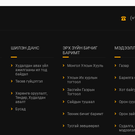
(+
ШИЛЭН ДАНС
ЭРХ ЗҮЙН БИЧИГ
МЭДЭЭЛЛ
БАРИМТ
Худалдан авах үйл
Монгол Улсын Хууль
Газар
ажилгааны ил тод
байдал
Улсын Их хурлын
Барилга
Төсөв гүйцэтгэл
тогтоол
Засгийн Газрын
Хот байг
Хөрөнгө оруулалт,
Тогтоол
Тендер, Худалдан
авалт
Сайдын тушаал
Орон суу
Бусад
Техник бичиг баримт
Орон зай
Тусгай зөвшөөрөл
Судалга,
мэдээлэ