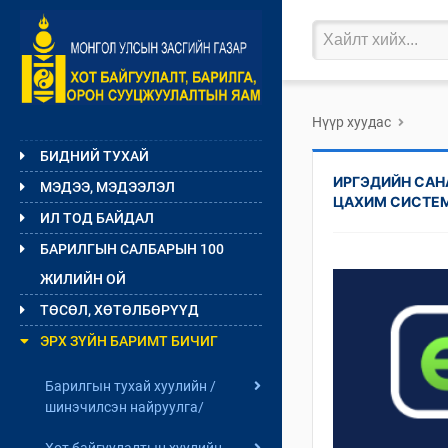
Нүүр хуудас
БИДНИЙ ТУХАЙ
ИРГЭДИЙН САН
МЭДЭЭ, МЭДЭЭЛЭЛ
ЦАХИМ СИСТЕ
ИЛ ТОД БАЙДАЛ
БАРИЛГЫН САЛБАРЫН 100
ЖИЛИЙН ОЙ
ТӨСӨЛ, ХӨТӨЛБӨРҮҮД
ЭРХ ЗҮЙН БАРИМТ БИЧИГ
Барилгын тухай хуулийн /
шинэчилсэн найруулга/
Хот байгуулалтын хуулийн
Хуулийн төслийн мэдээ,