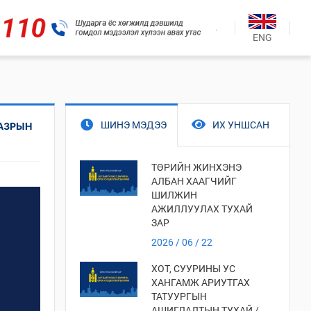
.
ENG
ШИНЭ МЭДЭЭ
ИХ УНШСАН
ГАЗРЫН
ТӨРИЙН ЖИНХЭНЭ
АЛБАН ХААГЧИЙГ
ШИЛЖИН
АЖИЛЛУУЛАХ ТУХАЙ
ЗАР
2026 / 06 / 22
ХОТ, СУУРИНЫ УС
ХАНГАМЖ АРИУТГАХ
ТАТУУРГЫН
АШИГЛАЛТЫН ТУХАЙ /