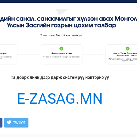
Та доорх линк дээр дарж системрүү нэвтэрнэ үү
E-ZASAG.MN
tweet