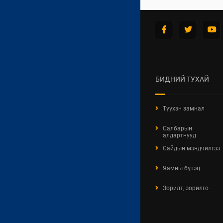
20 МИНУТЫН ХОТ
АМИНЫ ОРОН СУУЦНЫ
МЭДЭЭЛЛИЙН ТӨВ
ХЭЛЭЛЦҮҮЛЭГ, САНАЛ
БИДНИЙ ТУХАЙ
АСУУЛГА
Түүхэн замнал
НЭЭЛТТЭЙ АЖЛЫН БАЙР
Салбарын
алдартнууд
MNS ISO 9001
Сайдын мэндчилгээ
ХОЛБОО БАРИХ
Яамны бүтэц
Зорилт, зорилго