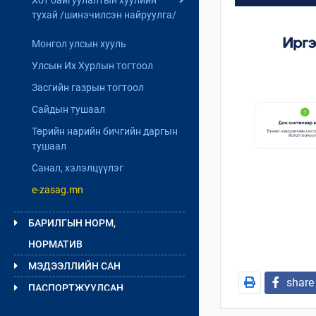
мэлээлэл
тухай /шинэчилсэн найруулга/
Хуулийн төслийн танилцуулга
Монгол улсын хууль
Хуулийн төслийн танилцуулга
Үзэл баримтлалын төсөл
Үзэл баримтлалын төсөл
Улсын Их Хурлын тогтоол
Хуулийн төсөл
Хуулийн төсөл
Засгийн газрын тогтоол
Холбогдох судалгаа
Сайдын тушаал
Төрийн нарийн бичгийн даргын
тушаал
Санал, хэлэлцүүлэг
e-zasag.mn
БАРИЛГЫН НОРМ,
НОРМАТИВ
МЭДЭЭЛЛИЙН САН
share
ПАСПОРТЖУУЛСАН
БАРИЛГЫН МЭДЭЭЛЭЛ