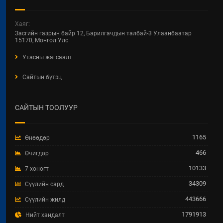
2026 / 04 / 22
ХОТ БАЙГУУЛАЛТ, БАРИЛГА,
Хаяг:
ОРОН СУУЦЖУУЛАЛТЫН ЯАМНЫ
Засгийн газрын байр 12, Барилгачдын талбай-3 Улаанбаатар
2025 ОНЫ ГҮЙЦЭТГЭЛИЙН
15170, Монгол Улс
ТӨЛӨВЛӨГӨӨНИЙ
Утасны жагсаалт
ХЭРЭГЖИЛТЭНД ХИЙСЭН
ХЯНАЛТ-ШИНЖИЛГЭЭ,
Сайтын бүтэц
ҮНЭЛГЭЭНИЙ ТАЙЛАН
2026 / 04 / 15
САЙТЫН ТООЛУУР
Увс аймгийн Улаангом сумын
гадна ариутгах татуургын төв
шугам, бохир усын насос станц,
1165
Өнөөдөр
аваарын сан, биоцөөрөм шинээр
барих ажил.
466
Өчигдөр
2026 / 04 / 07
10133
7 хоногт
34309
Сүүлийн сард
ТӨРИЙН ЖИНХЭНЭ АЛБАН
ХААГЧИЙГ ШИЛЖИН
443666
Сүүлийн жилд
АЖИЛЛУУЛАХ ТУХАЙ ЗАР
1791913
Нийт хандалт
2026 / 04 / 03