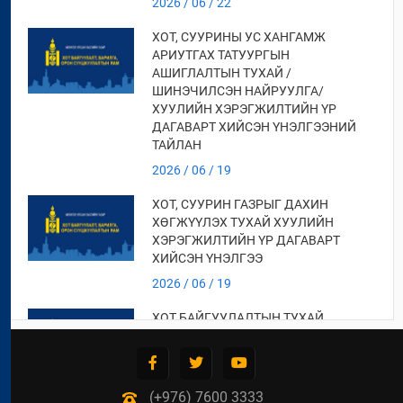
2026 / 06 / 22
ХОТ, СУУРИНЫ УС ХАНГАМЖ
АРИУТГАХ ТАТУУРГЫН
АШИГЛАЛТЫН ТУХАЙ /
ШИНЭЧИЛСЭН НАЙРУУЛГА/
ХУУЛИЙН ХЭРЭГЖИЛТИЙН ҮР
ДАГАВАРТ ХИЙСЭН ҮНЭЛГЭЭНИЙ
ТАЙЛАН
2026 / 06 / 19
ХОТ, СУУРИН ГАЗРЫГ ДАХИН
ХӨГЖҮҮЛЭХ ТУХАЙ ХУУЛИЙН
ХЭРЭГЖИЛТИЙН ҮР ДАГАВАРТ
ХИЙСЭН ҮНЭЛГЭЭ
2026 / 06 / 19
ХОТ БАЙГУУЛАЛТЫН ТУХАЙ
ХУУЛИЙН ХЭРЭГЖИЛТИЙН ҮР
ДАГАВАРТ ХИЙСЭН ҮНЭЛГЭЭНИЙ
ТАЙЛАН
(+976) 7600 3333
2026 / 06 / 19