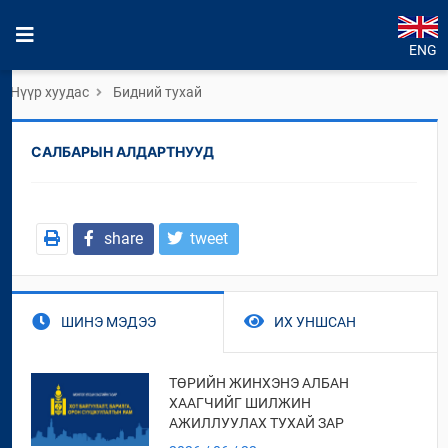
ENG
Нүүр хуудас
Бидний тухай
САЛБАРЫН АЛДАРТНУУД
share
tweet
ШИНЭ МЭДЭЭ
ИХ УНШСАН
ТӨРИЙН ЖИНХЭНЭ АЛБАН
ХААГЧИЙГ ШИЛЖИН
АЖИЛЛУУЛАХ ТУХАЙ ЗАР