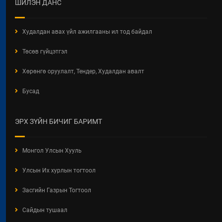
ХОТ БАЙГУУЛАЛТЫН БАРИМТ
ШИЛЭН ДАНС
БИЧИГ БОЛОВСРУУЛАХ ЭРХИЙН
ЗӨВШӨӨРӨЛТЭЙ АЖ АХУЙН
НЭГЖ, БАЙГУУЛЛАГЫН
Худалдан авах үйл ажилгааны ил тод байдал
МЭДЭЭЛЭЛ 2026 ОНЫ 06 САРЫН
БАЙДЛААР
Төсөв гүйцэтгэл
2026 / 06 / 11
Хөрөнгө оруулалт, Тендер, Худалдан авалт
ХОТ БАЙГУУЛАЛТЫН ТУХАЙ
Бусад
ХУУЛИЙН ШИНЭЧИЛСЭН
НАЙРУУЛГЫН ТӨСЛИЙН
ХЭЛЭЛЦҮҮЛЭГ
ЭРХ ЗҮЙН БИЧИГ БАРИМТ
2026 / 05 / 13
"АЖ АХУЙН НЭГЖ,
Монгол Улсын Хууль
БАЙГУУЛЛАГЫН ТООЛЛОГО -
2026" Видео Шторк
Улсын Их хурлын тогтоол
2026 / 05 / 04
Засгийн Газрын Тогтоол
"АЖ АХУЙН НЭГЖ,
БАЙГУУЛЛАГЫН ТООЛЛОГО -
Сайдын тушаал
2026"