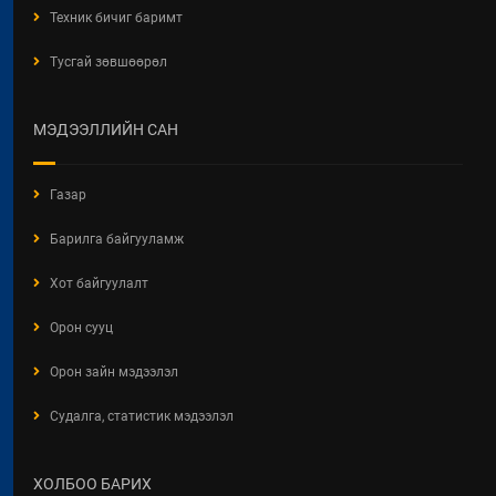
Техник бичиг баримт
2026 / 05 / 04
Тусгай зөвшөөрөл
Барилгын хашаанд байршуулах
салбарын 100 жилд зориулсан
стикер
МЭДЭЭЛЛИЙН САН
2026 / 04 / 28
БАРИЛГЫН ЕРӨНХИЙ ХУУЛИЙН
Газар
ШИНЭЧИЛСЭН НАЙРУУЛГЫН
ТӨСЛИЙН ЦУВРАЛ
Барилга байгууламж
ХЭЛЭЛЦҮҮЛЭГ
2026 / 04 / 27
Хот байгуулалт
ХББОСЯ Авлигын эсрэг нэгдэж
Орон сууц
байна
Орон зайн мэдээлэл
2026 / 04 / 24
Судалга, статистик мэдээлэл
БАРИЛГЫН ТУХАЙ ХУУЛИЙН
ШИНЭЧИЛСЭН НАЙРУУЛГЫН
ЦУВРАЛ ХЭЛЭЛЦҮҮЛЭГ
ХОЛБОО БАРИХ