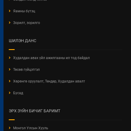
БАРИЛГЫН ТУХАЙ ХУУЛИЙН
Яамны бүтэц
ХЭРЭГЖИЛТИЙН ҮР ДАГАВРЫН
СУДАЛГАА
Зорилт, зорилго
2026 / 06 / 19
ХОТ БАЙГУУЛАЛТЫН БАРИМТ
ШИЛЭН ДАНС
БИЧИГ БОЛОВСРУУЛАХ ЭРХИЙН
ЗӨВШӨӨРӨЛТЭЙ АЖ АХУЙН
НЭГЖ, БАЙГУУЛЛАГЫН
Худалдан авах үйл ажилгааны ил тод байдал
МЭДЭЭЛЭЛ 2026 ОНЫ 06 САРЫН
БАЙДЛААР
Төсөв гүйцэтгэл
2026 / 06 / 11
Хөрөнгө оруулалт, Тендер, Худалдан авалт
ХОТ БАЙГУУЛАЛТЫН ТУХАЙ
Бусад
ХУУЛИЙН ШИНЭЧИЛСЭН
НАЙРУУЛГЫН ТӨСЛИЙН
ХЭЛЭЛЦҮҮЛЭГ
ЭРХ ЗҮЙН БИЧИГ БАРИМТ
2026 / 05 / 13
"АЖ АХУЙН НЭГЖ,
Монгол Улсын Хууль
БАЙГУУЛЛАГЫН ТООЛЛОГО -