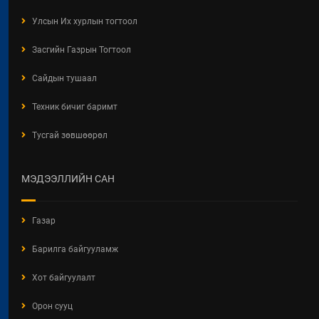
2026" Видео Шторк
Улсын Их хурлын тогтоол
2026 / 05 / 04
Засгийн Газрын Тогтоол
"АЖ АХУЙН НЭГЖ,
БАЙГУУЛЛАГЫН ТООЛЛОГО -
Сайдын тушаал
2026"
Техник бичиг баримт
2026 / 05 / 04
Тусгай зөвшөөрөл
Барилгын хашаанд байршуулах
салбарын 100 жилд зориулсан
стикер
МЭДЭЭЛЛИЙН САН
2026 / 04 / 28
БАРИЛГЫН ЕРӨНХИЙ ХУУЛИЙН
Газар
ШИНЭЧИЛСЭН НАЙРУУЛГЫН
ТӨСЛИЙН ЦУВРАЛ
Барилга байгууламж
ХЭЛЭЛЦҮҮЛЭГ
2026 / 04 / 27
Хот байгуулалт
ХББОСЯ Авлигын эсрэг нэгдэж
Орон сууц
байна