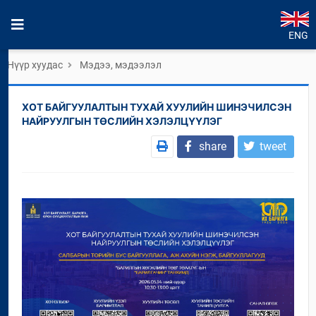
ENG
Нүүр хуудас
Мэдээ, мэдээлэл
ХОТ БАЙГУУЛАЛТЫН ТУХАЙ ХУУЛИЙН ШИНЭЧИЛСЭН
НАЙРУУЛГЫН ТӨСЛИЙН ХЭЛЭЛЦҮҮЛЭГ
share
tweet