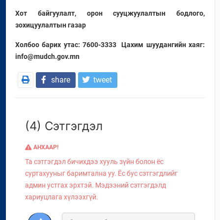
Хот байгуулалт, орон сууцжуулалтын бодлого,
зохицуулалтын газар
Холбоо барих утас: 7600-3333
Цахим шуудангийн хаяг:
info@mudch.gov.mn
share
tweet
(4) Сэтгэгдэл
АНХААР!
Та сэтгэгдэл бичихдээ хууль зүйн болон ёс
суртахууныг баримтална уу. Ёс бус сэтгэгдлийг
админ устгах эрхтэй. Мэдээний сэтгэгдэлд
хариуцлага хүлээхгүй.