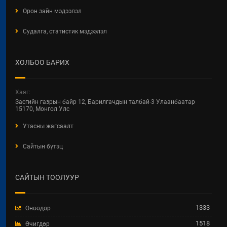
Орон зайн мэдээлэл
2026 / 04 / 24
Судалга, статистик мэдээлэл
БАРИЛГЫН ТУХАЙ ХУУЛИЙН
ШИНЭЧИЛСЭН НАЙРУУЛГЫН
ЦУВРАЛ ХЭЛЭЛЦҮҮЛЭГ
ХОЛБОО БАРИХ
2026 / 04 / 22
ХОТ БАЙГУУЛАЛТ, БАРИЛГА,
Хаяг:
ОРОН СУУЦЖУУЛАЛТЫН ЯАМНЫ
Засгийн газрын байр 12, Барилгачдын талбай-3 Улаанбаатар
2025 ОНЫ ГҮЙЦЭТГЭЛИЙН
15170, Монгол Улс
ТӨЛӨВЛӨГӨӨНИЙ
Утасны жагсаалт
ХЭРЭГЖИЛТЭНД ХИЙСЭН
ХЯНАЛТ-ШИНЖИЛГЭЭ,
Сайтын бүтэц
ҮНЭЛГЭЭНИЙ ТАЙЛАН
2026 / 04 / 15
САЙТЫН ТООЛУУР
Увс аймгийн Улаангом сумын
гадна ариутгах татуургын төв
шугам, бохир усын насос станц,
1333
Өнөөдөр
аваарын сан, биоцөөрөм шинээр
барих ажил.
1518
Өчигдөр