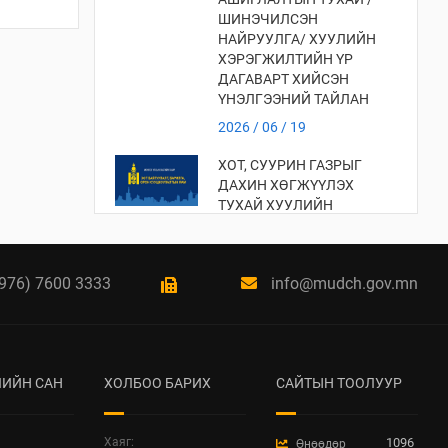
ШИНЭЧИЛСЭН
НАЙРУУЛГА/ ХУУЛИЙН
ХЭРЭГЖИЛТИЙН ҮР
ДАГАВАРТ ХИЙСЭН
ҮНЭЛГЭЭНИЙ ТАЙЛАН
2026 / 06 / 19
ХОТ, СУУРИН ГАЗРЫГ
ДАХИН ХӨГЖҮҮЛЭХ
ТУХАЙ ХУУЛИЙН
ХЭРЭГЖИЛТИЙН ҮР
ДАГАВАРТ ХИЙСЭН
ҮНЭЛГЭЭ
976) 7600 3333
info@mudch.gov.mn
2026 / 06 / 19
ХОТ БАЙГУУЛАЛТЫН
ТУХАЙ ХУУЛИЙН
ХЭРЭГЖИЛТИЙН ҮР
ИЙН САН
ХОЛБОО БАРИХ
САЙТЫН ТООЛУУР
ДАГАВАРТ ХИЙСЭН
ҮНЭЛГЭЭНИЙ ТАЙЛАН
2026 / 06 / 19
Хаяг:
1096
Өнөөдөр