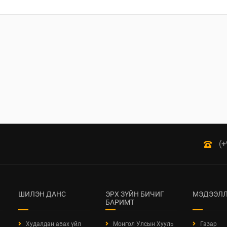
(+
ШИЛЭН ДАНС
ЭРХ ЗҮЙН БИЧИГ
МЭДЭЭЛЛ
БАРИМТ
Худалдан авах үйл
Монгол Улсын Хууль
Газар