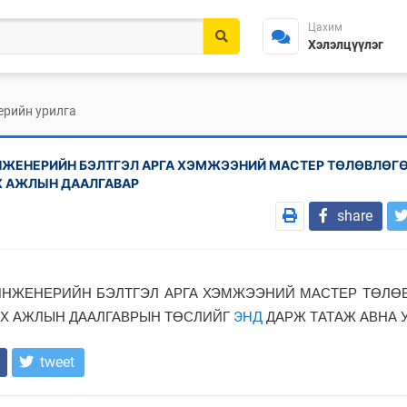
Цахим
Хэлэлцүүлэг
ерийн урилга
Н ИНЖЕНЕРИЙН БЭЛТГЭЛ АРГА ХЭМЖЭЭНИЙ МАСТЕР ТӨЛӨВЛӨГ
 АЖЛЫН ДААЛГАВАР
share
Н ИНЖЕНЕРИЙН БЭЛТГЭЛ АРГА ХЭМЖЭЭНИЙ МАСТЕР ТӨЛ
ЭНД
Х АЖЛЫН ДААЛГАВРЫН ТӨСЛИЙГ
ДАРЖ ТАТАЖ АВНА У
tweet