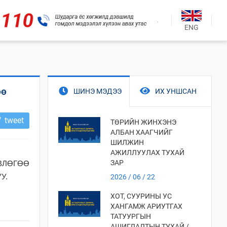
.
ENG
ШИНЭ МЭДЭЭ
ИХ УНШСАН
ӨӨ
tweet
ТӨРИЙН ЖИНХЭНЭ
АЛБАН ХААГЧИЙГ
ШИЛЖИН
АЖИЛЛУУЛАХ ТУХАЙ
ЗАР
ӨВЛӨГӨӨ
У.
2026 / 06 / 22
ХОТ, СУУРИНЫ УС
ХАНГАМЖ АРИУТГАХ
ТАТУУРГЫН
АШИГЛАЛТЫН ТУХАЙ /