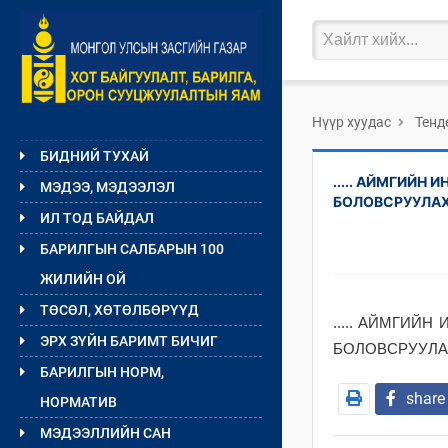
Нүүр хуудас
Тенд
БИДНИЙ ТУХАЙ
..... АЙМГИЙ
МЭДЭЭ, МЭДЭЭЛЭЛ
БОЛОВСРУУЛАХ
ИЛ ТОД БАЙДАЛ
БАРИЛГЫН САЛБАРЫН 100
ЖИЛИЙН ОЙ
ТӨСӨЛ, ХӨТӨЛБӨРҮҮД
..... АЙМГИЙ
ЭРХ ЗҮЙН БАРИМТ БИЧИГ
БОЛОВСРУУЛА
БАРИЛГЫН НОРМ,
share
НОРМАТИВ
МЭДЭЭЛЛИЙН САН