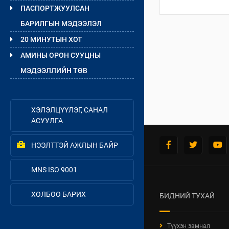
ПАСПОРТЖУУЛСАН
БАРИЛГЫН МЭДЭЭЛЭЛ
20 МИНУТЫН ХОТ
АМИНЫ ОРОН СУУЦНЫ
МЭДЭЭЛЛИЙН ТӨВ
ХЭЛЭЛЦҮҮЛЭГ, САНАЛ
АСУУЛГА
НЭЭЛТТЭЙ АЖЛЫН БАЙР
MNS ISO 9001
ХОЛБОО БАРИХ
БИДНИЙ ТУХАЙ
Түүхэн замнал