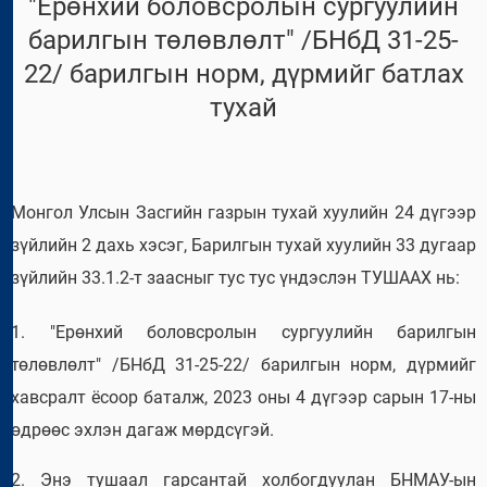
"Ерөнхий боловсролын сургуулийн
барилгын төлөвлөлт" /БНбД 31-25-
22/ барилгын норм, дүрмийг батлах
тухай
Монгол Улсын Засгийн газрын тухай хуулийн 24 дүгээр
зүйлийн 2 дахь хэсэг, Барилгын тухай хуулийн 33 дугаар
зүйлийн 33.1.2-т заасныг тус тус үндэслэн ТУШААХ нь:
1. "Ерөнхий боловсролын сургуулийн барилгын
төлөвлөлт" /БНбД 31-25-22/ барилгын норм, дүрмийг
хавсралт ёсоор баталж, 2023 оны 4 дүгээр сарын 17-ны
өдрөөс эхлэн дагаж мөрдсүгэй.
2. Энэ тушаал гарсантай холбогдуулан БНМАУ-ын