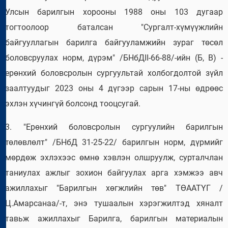
Улсын барилгын хорооны 1988 оны 103 дугаар
тогтоолоор баталсан "Сургалт-хүмүүжлийн
байгууллагын барилга байгууламжийн зураг төсөл
боловсруулах норм, дүрэм" /БНбДII-66-88/-ийн (Б, В) -
ерөнхий боловсролын сургуультай холбогдолтой зүйл
заалтуудыг 2023 оны 4 дүгээр сарын 17-ны өдрөөс
эхлэн хүчингүй болсонд тооцсугай.
3. "Ерөнхий боловсролын сургуулийн барилгын
төлөвлөлт" /БНбД 31-25-22/ барилгын норм, дүрмийг
мөрдөж эхлэхээс өмнө хэвлэн олшруулж, сурталчлан
таниулах ажлыг зохион байгуулах арга хэмжээ авч
ажиллахыг "Барилгын хөгжлийн төв" ТӨААТҮГ /
Ц.Амарсанаа/-т, энэ тушаалын хэрэгжилтэд хяналт
тавьж ажиллахыг Барилга, барилгын материалын