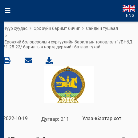
ENG
Нүүр хуудас
Эрх зүйн баримт бичиг
Сайдын тушаал
"Ерөнхий боловсролын сургуулийн барилгын төлөвлөлт" /БНбД
31-25-22/ барилгын норм, дүрмийг батлах тухай
2022-10-19
Улаанбаатар хот
Дугаар:
211