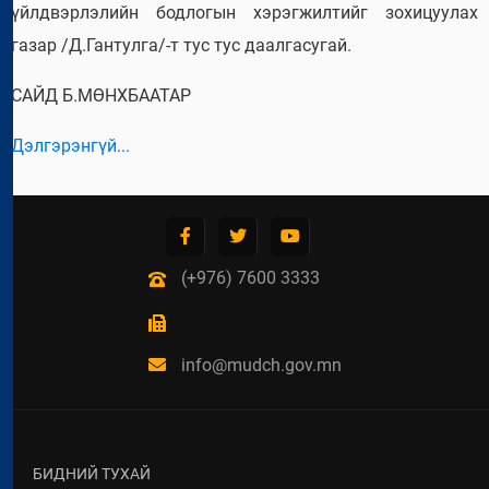
үйлдвэрлэлийн бодлогын хэрэгжилтийг зохицуулах
газар /Д.Гантулга/-т тус тус даалгасугай.
САЙД Б.МӨНХБААТАР
Дэлгэрэнгүй...
(+976) 7600 3333
info@mudch.gov.mn
БИДНИЙ ТУХАЙ