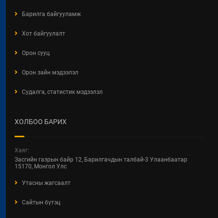
Барилга байгууламж
Хот байгуулалт
Орон сууц
Орон зайн мэдээлэл
Судалга, статистик мэдээлэл
ХОЛБОО БАРИХ
Хаяг:
Засгийн газрын байр 12, Барилгачдын талбай-3 Улаанбаатар
15170, Монгол Улс
Утасны жагсаалт
Сайтын бүтэц