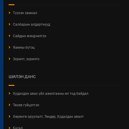
Түүхэн замнал
Салбарын алдартнууд
Сайдын мэндчилгээ
Яамны бүтэц
Зорилт, зорилго
ШИЛЭН ДАНС
Худалдан авах үйл ажилгааны ил тод байдал
Төсөв гүйцэтгэл
Хөрөнгө оруулалт, Тендер, Худалдан авалт
Бусад