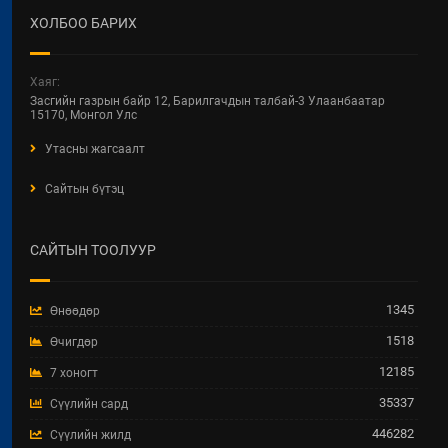
ХОЛБОО БАРИХ
Хаяг:
Засгийн газрын байр 12, Барилгачдын талбай-3 Улаанбаатар
15170, Монгол Улс
Утасны жагсаалт
Сайтын бүтэц
САЙТЫН ТООЛУУР
1345
Өнөөдөр
1518
Өчигдөр
12185
7 хоногт
35337
Сүүлийн сард
446282
Сүүлийн жилд