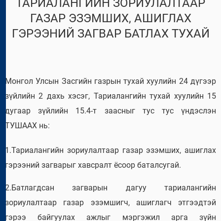
ТАРИАЛАНГИЙН ЗОРИУЛАЛТААР
ГАЗАР ЭЗЭМШИХ, АШИГЛАХ
ГЭРЭЭНИЙ ЗАГВАР БАТЛАХ ТУХАЙ
Монгол Улсын Засгийн газрын тухай хуулийн 24 дүгээр
зүйлийн 2 дахь хэсэг, Тариалангийн тухай хуулийн 15
дугаар зүйлийн 15.4-т заасныг тус тус үндэслэн
ТУШААХ нь:
1.Тариалангийн зориулалтаар газар эзэмших, ашиглах
гэрээний загварыг хавсралт ёсоор баталсугай.
2.Батлагдсан загварын дагуу тариалангийн
зориулалтаар газар эзэмшигч, ашиглагч этгээдтэй
гэрээ байгуулах ажлыг мэргэжил арга зүйн