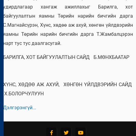
удирдлагаар хангаж ажиллахыг Барилга, хот
байгуулалтын яамны Төрийн нарийн бичгийн дарга
С.Магнайсүрэн, Хүнс, хөдөө аж ахуй, хөнгөн үйлдвэрийн
яамны Төрийн нарийн бичгийн дарга Т.Жамбалцэрэн
нарт тус тус даалгасугай.
БАРИЛГА, ХОТ БАЙГУУЛАЛТЫН САЙД Б.МӨНХБААТАР
ХҮНС, ХӨДӨӨ АЖ АХУЙ, ХӨНГӨН ҮЙЛДВЭРИЙН САЙД
Х.БОЛОРЧУЛУУН
Дэлгэрэнгүй...