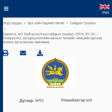
ENG
Нүүр хуудас
Эрх зүйн баримт бичиг
Сайдын тушаал
Барилга, хот байгуулалтын сайдын тушаал /2016.05.10/ –
Тохируулга, зүгшрүүлэлтийн ажлын төсвийг нөөцийн аргаар
зохиох аргачилсан зөвлөмж
Улаанбаатар хот
Дугаар:
№83