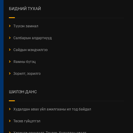
БИДНИЙ ТУХАЙ
Түүхэн замнал
Салбарын алдартнууд
Сайдын мэндчилгээ
Яамны бүтэц
Зорилт, зорилго
ШИЛЭН ДАНС
Худалдан авах үйл ажилгааны ил тод байдал
Төсөв гүйцэтгэл