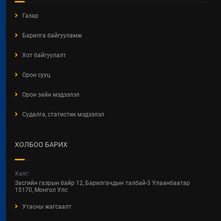
Газар
Барилга байгууламж
Хот байгуулалт
Орон сууц
Орон зайн мэдээлэл
Судалга, статистик мэдээлэл
ХОЛБОО БАРИХ
Хаяг:
Засгийн газрын байр 12, Барилгачдын талбай-3 Улаанбаатар
15170, Монгол Улс
Утасны жагсаалт