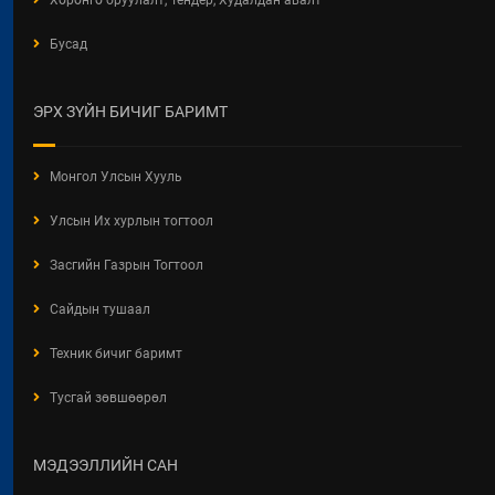
Хөрөнгө оруулалт, Тендер, Худалдан авалт
Бусад
ЭРХ ЗҮЙН БИЧИГ БАРИМТ
Монгол Улсын Хууль
Улсын Их хурлын тогтоол
Засгийн Газрын Тогтоол
Сайдын тушаал
Техник бичиг баримт
Тусгай зөвшөөрөл
МЭДЭЭЛЛИЙН САН