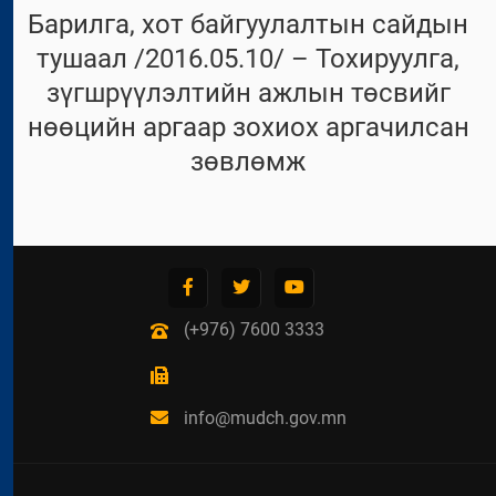
Барилга, хот байгуулалтын сайдын
тушаал /2016.05.10/ – Тохируулга,
зүгшрүүлэлтийн ажлын төсвийг
нөөцийн аргаар зохиох аргачилсан
зөвлөмж
(+976) 7600 3333
info@mudch.gov.mn