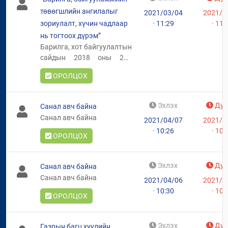
төвөгшлийн ангилалыг
2021/03/04
2021/0
зориулалт, хүчин чадлаар
· 11:29
· 11:
нь тогтоох дүрэм”
Барилга, хот байгуулалтын
сайдын 2018 оны 218
дугаар тушаалаар
ОРОЛЦОХ
батлагдсан “Барилга,
байгууламжийн
төвөгшлийн ангилалыг
Эхлэх
Дуу
Санал авч байна
зориулалт, хүчин чадлаар
Санал авч байна
2021/04/07
2021/0
нь тогтоох дүрэм”- ийг
· 10:26
· 10:
шинэчлэн боловсруулсан
ОРОЛЦОХ
төсөлтэй танилцаж
саналаа ирүүлэхийг хүсье.
Эхлэх
Дуу
Санал авч байна
Санал авч байна
2021/04/06
2021/0
· 10:30
· 10:
ОРОЛЦОХ
Эхлэх
Дуу
Газрын багц хуулийн