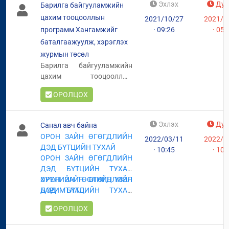
Эхлэх
Дуу
Барилга байгууламжийн
цахим тооцооллын
2021/10/27
2021/1
программ Хангамжийг
· 09:26
· 05:
баталгаажуулж, хэрэглэх
журмын төсөл
Барилга байгууламжийн
цахим тооцооллын
программ хангамжийг
ОРОЛЦОХ
баталгаажуулж, хэрэглэх
журмын төсөлд санал авч
байна.
Эхлэх
Дуу
Санал авч байна
ОРОН ЗАЙН ӨГӨГДЛИЙН
2022/03/11
2022/0
ДЭД БҮТЦИЙН ТУХАЙ
· 10:45
· 10:
ОРОН ЗАЙН ӨГӨГДЛИЙН
ДЭД БҮТЦИЙН ТУХАЙ
ХУУЛИЙН ТӨСЛИЙН ҮЗЭЛ
ОРОН ЗАЙН ӨГӨГДЛИЙН
БАРИМТЛАЛ
ДЭД БҮТЦИЙН ТУХАЙ
ХУУЛИЙН ТӨСЛИЙН
ОРОЛЦОХ
ТАНИЛЦУУЛГА