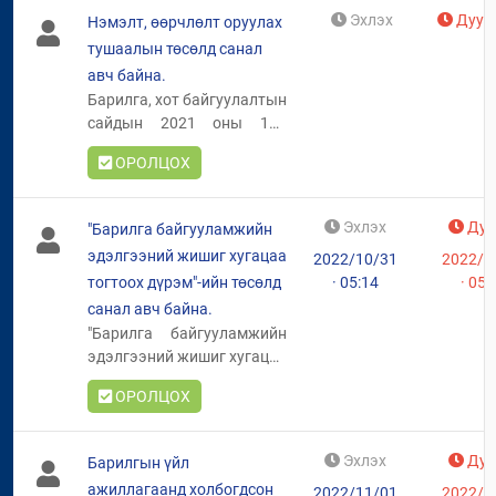
Эхлэх
Дуус
Нэмэлт, өөрчлөлт оруулах
тушаалын төсөлд санал
авч байна.
Барилга, хот байгуулалтын
сайдын 2021 оны 147
дугаар тушаалаар
ОРОЛЦОХ
баталсан "Барилга
байгууламжийн зураг
төсөл боловсруулах,
Эхлэх
Дуу
"Барилга байгууламжийн
барилгын ажил гүйцэтгэх,
эдэлгээний жишиг хугацаа
2022/10/31
2022/1
барилгын материалын
тогтоох дүрэм"-ийн төсөлд
· 05:14
· 05:
үйлдвэрлэл, өргөх
байгууламж, түүний эд
санал авч байна.
ангийн үйлдвэрлэл,
"Барилга байгууламжийн
угсралт, засвар үйлчилгээ
эдэлгээний жишиг хугацаа
эрхлэх хуулийн этгээдэд
тогтоох дүрэм"-ийн төсөлд
ОРОЛЦОХ
тусгай зөвшөөрөл олгох,
санал авч байна.
үйлчилгээний хөлс
тогтоох, тэдгээрт хяналт
Эхлэх
Дуу
Барилгын үйл
тавих журам"-д нэмэлт,
ажиллагаанд холбогдсон
2022/11/01
2022/1
өөрчлөлт оруулах