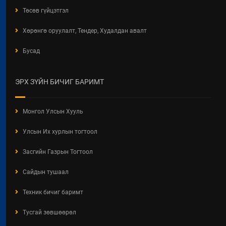
Төсөв гүйцэтгэл
Хөрөнгө оруулалт, Тендер, Худалдан авалт
Бусад
ЭРХ ЗҮЙН БИЧИГ БАРИМТ
Монгол Улсын Хууль
Улсын Их хурлын тогтоол
Засгийн Газрын Тогтоол
Сайдын тушаал
Техник бичиг баримт
Тусгай зөвшөөрөл