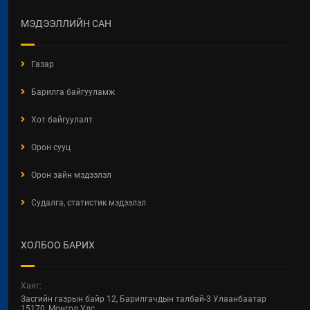
МЭДЭЭЛЛИЙН САН
Газар
Барилга байгууламж
Хот байгуулалт
Орон сууц
Орон зайн мэдээлэл
Судалга, статистик мэдээлэл
ХОЛБОО БАРИХ
Хаяг:
Засгийн газрын байр 12, Барилгачдын талбай-3 Улаанбаатар
15170, Монгол Улс