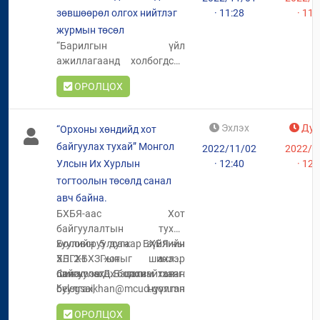
зөвшөөрөл олгох нийтлэг
· 11:28
· 11:
тушаалын төсөлд санал
авч байна.
журмын төсөл
“Барилгын үйл
ажиллагаанд холбогдсон
зөвшөөрөл олгох
ОРОЛЦОХ
хүсэлтийг цахимаар
хүлээн авч шийдвэрлэх
болон барилгын салбарт
Эхлэх
Дуу
“Орхоны хөндийд хот
нэг цэгийн үйлчилгээ
байгуулах тухай” Монгол
2022/11/02
2022/1
үзүүлэх нийтлэг журам"-ын
Улсын Их Хурлын
· 12:40
· 12:
төсөлд санал авч байна.
тогтоолын төсөлд санал
авч байна.
БХБЯ-аас Хот
байгуулалтын тухай
хуулийн 5 дугаар зүйлийн
Боловсруулсан: БХБЯ-ны
5.1.2-т хотыг шинээр
ХБГХБХЗГ-ын ахлах
байгуулах болон татан
шинжээч Д.Бэлэгсайхан
Санал өгөх цахим хаяг:
буулгах, нүүлгэн
belegsaikhan@mcud.gov.mn
шилжүүлэх тухай шийдвэр
ОРОЛЦОХ
гаргах бүрэн эрхийг Улсын