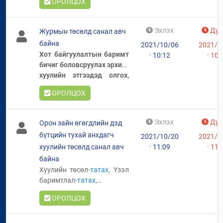
ОРОЛЦОХ
д нэмэлт, өөрчлөлт
ЗОРИУЛАЛТТАЙ ­­ОРОН
оруулсан төсөл
СУУЦНЫ БАРИЛГЫГ
Татаж авах
БУУЛГАН ШИНЭЭР БАРИХ
Эхлэх
Дуу
Журмын төсөлд санал авч
ҮЙЛ АЖИЛЛАГААНЫ
байна
2021/10/06
2021/1
ЖУРАМ”-д нэмэлт,
Х
от байгуулалтын баримт
· 10:12
· 10:
өөрчлөлт оруулсан
бичиг боловсруулах эрхийг
төсөл
Татаж авах
хуулийн этгээдэд олгох,
түүнд хяналт тавих
ОРОЛЦОХ
журам
Татаж авах
Эхлэх
Дуу
Орон зайн өгөгдлийн дэд
бүтцийн тухай анхдагч
2021/10/20
2021/1
хуулийн төсөлд санал авч
· 11:09
· 11:
байна
Хуулийн төсөл-
татах
, Үзэл
баримтлал-
татах
,
Танилцуулга-
татах
ОРОЛЦОХ