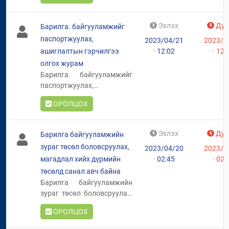
Их Хурал хэрэгжүүлэхээр
заасны дагуу “Орхоны
Эхлэх
Дуу
Барилга. байгууламжийг
хөндийд хот байгуулах
паспортжуулах,
2023/04/21
2023/0
тухай” Монгол Улсын Их
ашиглалтын гэрчилгээ
· 12:02
· 12:
Хурлын
тогтоолын төсөл
,
тогтоолын
олгох журам
үзэл
баримтлалд
санал авч
Барилга. байгууламжийг
байна.
паспортжуулах,
ашиглалтын гэрчилгээ
ОРОЛЦОХ
олгох журмын төслийг
шинээр боловсруулан
санал авч байна.
Эхлэх
Дуу
Барилга байгууламжийн
зураг төсөл боловсруулах,
2023/04/20
2023/0
магадлал хийх дүрмийн
· 02:45
· 02:
төсөлд санал авч байна
Барилга байгууламжийн
зураг төсөл боловсруулах,
магадлал хийх дүрмийн
ОРОЛЦОХ
төсөлд санал авч байна