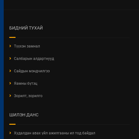
БИДНИЙ ТУХАЙ
Түүхэн замнал
Салбарын алдартнууд
Сайдын мэндчилгээ
Яамны бүтэц
Зорилт, зорилго
ШИЛЭН ДАНС
Худалдан авах үйл ажилгааны ил тод байдал