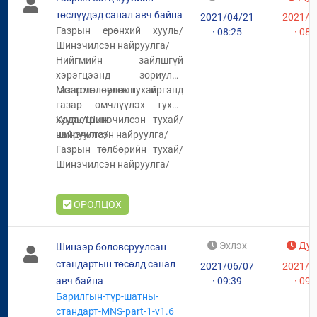
төслүүдэд санал авч байна
2021/04/21
2021/0
Газрын ерөнхий хууль/
· 08:25
· 08:
Шинэчилсэн найруулга/
Нийгмийн зайлшгүй
хэрэгцээнд зориулан
газар чөлөөлөх тухай
Монгол улсын иргэнд
газар өмчлүүлэх тухай
хууль/Шинэчилсэн
Кадастрын тухай/
найруулга/
шинэчилсэн найруулга/
Газрын төлбөрийн тухай/
Шинэчилсэн найруулга/
ОРОЛЦОХ
Эхлэх
Дуу
Шинээр боловсруулсан
стандартын төсөлд санал
2021/06/07
2021/0
авч байна
· 09:39
· 09:
Барилгын-түр-шатны-
стандарт-MNS-part-1-v1.6