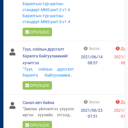
Барилгын-түр-шатны-
стандарт-MNS-part-2-v1.6
Барилгын-түр-шатны-
стандарт-MNS-part-3-v1.4
ОРОЛЦОХ
Эхлэх
Дуу
Түүх, соёлын дурсгалт
барилга байгууламжийг
2021/06/14
2021/0
хүчитгэх
· 08:57
· 08:
“Түүх, соёлын дурсгалт
барилга байгууламжийг
хүчитгэх замаар
ОРОЛЦОХ
ашиглалтын хугацааг
уртасгах туршилтын
төсөл”-ийн төгсгөлийн
Эхлэх
Дуу
Санал авч байна
тайланд санал авч байна
"Зөвлөх үйлчилгээ үзүүлэх
2021/06/23
2021/0
иргэн хуулийн этгээдэд
· 07:51
· 07:
тавих шаардлага, бүртгэх
ОРОЛЦОХ
журам"-ын төсөлд санал