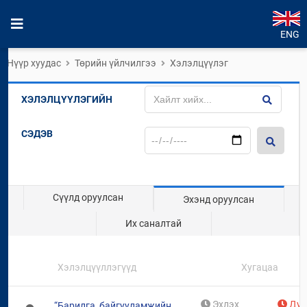
ENG
Нүүр хуудас
Төрийн үйлчилгээ
Хэлэлцүүлэг
ХЭЛЭЛЦҮҮЛЭГИЙН
СЭДЭВ
Сүүлд оруулсан
Эхэнд оруулсан
Их саналтай
Хэлэлцүүллэгүүд
Хугацаа
Эхлэх
Дуу
“Барилга, байгууламжийн