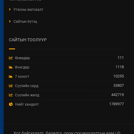
Утасны жагсаалт
Сайтын бүтэц
САЙТЫН ТООЛУУР
111
Өнөөдөр
1118
Өчигдөр
10255
7 хоногт
33807
Сүүлийн сард
442719
Сүүлийн жилд
1789977
Нийт хандалт
Хот байгуулалт, барилга, орон сууцжуулалтын яам | @