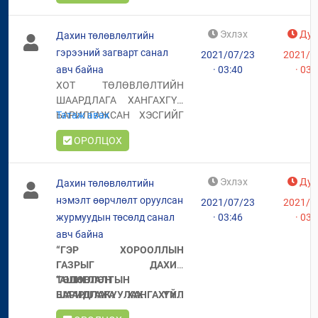
авч байна
Эхлэх
Дуу
Дахин төлөвлөлтийн
гэрээний загварт санал
2021/07/23
2021/0
авч байна
· 03:40
· 03:
ХОТ ТӨЛӨВЛӨЛТИЙН
ШААРДЛАГА ХАНГАХГҮЙ
БАРИЛГАЖСАН ХЭСГИЙГ
Татаж авах
ДАХИН ТӨЛӨВЛӨН
ОРОЛЦОХ
БАРИЛГАЖУУЛАХ
ТӨСӨЛД ОРОЛЦОГЧДЫН
ХООРОНД БАЙГУУЛАХ
Эхлэх
Дуу
Дахин төлөвлөлтийн
ГУРВАН ТАЛТ ГЭРЭЭНИЙ
нэмэлт өөрчлөлт оруулсан
2021/07/23
2021/0
ҮЛГЭРЧИЛСЭН ЗАГВАР
журмуудын төсөлд санал
· 03:46
· 03:
авч байна
“ГЭР ХОРООЛЛЫН
ГАЗРЫГ ДАХИН
ТӨЛӨВЛӨН
“АШИГЛАЛТЫН
БАРИЛГАЖУУЛАХ ҮЙЛ
ШААРДЛАГА ХАНГАХГҮЙ
АЖИЛЛАГААНЫ ЖУРАМ”-
НИЙТИЙН