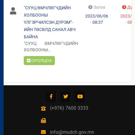
Эхлэх
Дуу
“СУУЦ ӨМЧЛӨГЧДИЙН
ХОЛБООНЫ
2023/06/06
2023/0
ҮЛГЭРЧИЛСЭН ДҮРЭМ”-
· 08:37
· 08:
ИЙН ТӨСӨЛД САНАЛ АВЧ
БАЙНА
“СУУЦ ӨМЧЛӨГЧДИЙН
ХОЛБООНЫ
ҮЛГЭРЧИЛСЭН ДҮРЭМ”-
ОРОЛЦОХ
ИЙН ТӨСӨЛД САНАЛ АВЧ
БАЙНА
(+976) 7600 3333
info@mudch.gov.mn