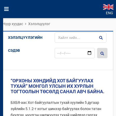
ENG
Нүүр хуудас
Хэлэлцүүлэг
ХЭЛЭЛЦҮҮЛЭГИЙН
СЭДЭВ
“ОРХОНЫ ХӨНДИЙД ХОТ БАЙГУУЛАХ
ТУХАЙ” МОНГОЛ УЛСЫН ИХ ХУРЛЫН
ТОГТООЛЫН ТӨСӨЛД САНАЛ АВЧ БАЙНА.
БХБЯ-аас Хот байгуулалтын тухай хуулийн 5 дугаар
зүйлийн 5.1.2-т хотыг шинээр байгуулах болон татан
буулгах, нүүлгэн шилжүүлэх тухай шийдвэр гаргах