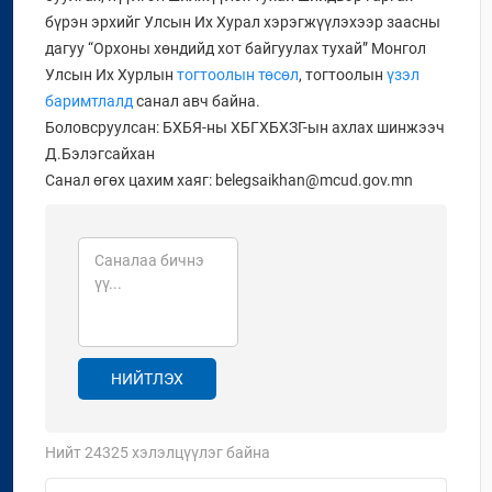
бүрэн эрхийг Улсын Их Хурал хэрэгжүүлэхээр заасны
дагуу “Орхоны хөндийд хот байгуулах тухай” Монгол
Улсын Их Хурлын
тогтоолын төсөл
, тогтоолын
үзэл
баримтлалд
санал авч байна.
Боловсруулсан: БХБЯ-ны ХБГХБХЗГ-ын ахлах шинжээч
Д.Бэлэгсайхан
Санал өгөх цахим хаяг: belegsaikhan@mcud.gov.mn
НИЙТЛЭХ
Нийт
24325
хэлэлцүүлэг байна