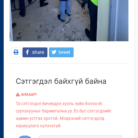
share
tweet
Сэтгэгдэл байхгүй байна
АНХААР!
Та сэтгэгдэл бичихдээ хууль зүйн болон ёс
суртахууныг баримтална уу. Ёс бус сэтгэгдлийг
админ устгах эрхтэй. Мэдээний сэтгэгдэлд
хариуцлага хүлээхгүй.