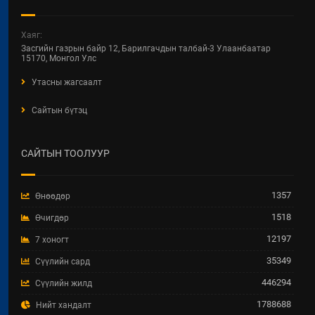
2026 / 04 / 22
ХОТ БАЙГУУЛАЛТ, БАРИЛГА,
Хаяг:
ОРОН СУУЦЖУУЛАЛТЫН ЯАМНЫ
Засгийн газрын байр 12, Барилгачдын талбай-3 Улаанбаатар
2025 ОНЫ ГҮЙЦЭТГЭЛИЙН
15170, Монгол Улс
ТӨЛӨВЛӨГӨӨНИЙ
Утасны жагсаалт
ХЭРЭГЖИЛТЭНД ХИЙСЭН
ХЯНАЛТ-ШИНЖИЛГЭЭ,
Сайтын бүтэц
ҮНЭЛГЭЭНИЙ ТАЙЛАН
2026 / 04 / 15
САЙТЫН ТООЛУУР
Увс аймгийн Улаангом сумын
гадна ариутгах татуургын төв
шугам, бохир усын насос станц,
1357
Өнөөдөр
аваарын сан, биоцөөрөм шинээр
барих ажил.
1518
Өчигдөр
2026 / 04 / 07
12197
7 хоногт
35349
Сүүлийн сард
ТӨРИЙН ЖИНХЭНЭ АЛБАН
ХААГЧИЙГ ШИЛЖИН
446294
Сүүлийн жилд
АЖИЛЛУУЛАХ ТУХАЙ ЗАР
1788688
Нийт хандалт
2026 / 04 / 03