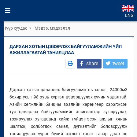
ENG
Нүүр хуудас
Мэдээ, мэдээлэл
ДАРХАН ХОТЫН ЦЭВЭРЛЭХ БАЙГУУЛАМЖИЙН ҮЙЛ
АЖИЛЛАГААТАЙ ТАНИЛЦЛАА
share
tweet
Дархан хотын цэвэрлэх байгууламж нь хоногт 24000м3
бохир усыг 98 хувь хүртэл цэвэршүүлэх хүчин чадалтай.
Азийн хөгжлийн банкны зээлийн хөрөнгөөр хэрэгжсэн
тус цэвэрлэх байгууламжийг ашиглалтад зүгшрүүлэх,
тохируулах хугацаанд хийж гүйцэтгэсэн ажлыг хянан
шалгаж, холбогдох санал, дүгнэлтийг боловсруулж
танилцуулах үүрэг бүхий ажлын хэсэг газар дээр нь