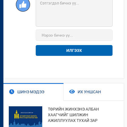
ИЛГЭЭХ
ШИНЭ МЭДЭЭ
ИХ УНШСАН
ТӨРИЙН ЖИНХЭНЭ АЛБАН
ХААГЧИЙГ ШИЛЖИН
АЖИЛЛУУЛАХ ТУХАЙ ЗАР