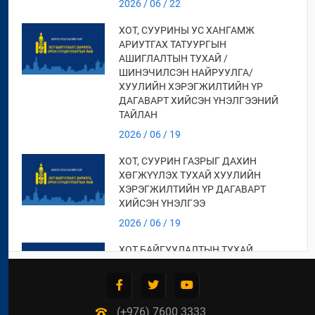
2026 / 06 / 22
ХОТ, СУУРИНЫ УС ХАНГАМЖ
АРИУТГАХ ТАТУУРГЫН
АШИГЛАЛТЫН ТУХАЙ /
ШИНЭЧИЛСЭН НАЙРУУЛГА/
ХУУЛИЙН ХЭРЭГЖИЛТИЙН ҮР
ДАГАВАРТ ХИЙСЭН ҮНЭЛГЭЭНИЙ
ТАЙЛАН
2026 / 06 / 19
ХОТ, СУУРИН ГАЗРЫГ ДАХИН
ХӨГЖҮҮЛЭХ ТУХАЙ ХУУЛИЙН
ХЭРЭГЖИЛТИЙН ҮР ДАГАВАРТ
ХИЙСЭН ҮНЭЛГЭЭ
2026 / 06 / 19
ХОТ БАЙГУУЛАЛТЫН ТУХАЙ
ХУУЛИЙН ХЭРЭГЖИЛТИЙН ҮР
ДАГАВАРТ ХИЙСЭН ҮНЭЛГЭЭНИЙ
ТАЙЛАН
(+976) 7600 3333
2026 / 06 / 19