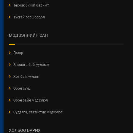
Техник бичиг баримт
2026 / 05 / 04
Тусгай зөвшөөрөл
Барилгын хашаанд байршуулах
салбарын 100 жилд зориулсан
стикер
МЭДЭЭЛЛИЙН САН
2026 / 04 / 28
БАРИЛГЫН ЕРӨНХИЙ ХУУЛИЙН
Газар
ШИНЭЧИЛСЭН НАЙРУУЛГЫН
ТӨСЛИЙН ЦУВРАЛ
Барилга байгууламж
ХЭЛЭЛЦҮҮЛЭГ
2026 / 04 / 27
Хот байгуулалт
ХББОСЯ Авлигын эсрэг нэгдэж
Орон сууц
байна
Орон зайн мэдээлэл
2026 / 04 / 24
Судалга, статистик мэдээлэл
БАРИЛГЫН ТУХАЙ ХУУЛИЙН
ШИНЭЧИЛСЭН НАЙРУУЛГЫН
ЦУВРАЛ ХЭЛЭЛЦҮҮЛЭГ
ХОЛБОО БАРИХ