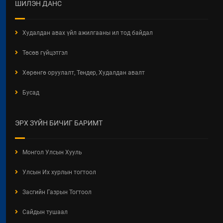
ХОТ БАЙГУУЛАЛТЫН БАРИМТ
ШИЛЭН ДАНС
БИЧИГ БОЛОВСРУУЛАХ ЭРХИЙН
ЗӨВШӨӨРӨЛТЭЙ АЖ АХУЙН
НЭГЖ, БАЙГУУЛЛАГЫН
Худалдан авах үйл ажилгааны ил тод байдал
МЭДЭЭЛЭЛ 2026 ОНЫ 06 САРЫН
БАЙДЛААР
Төсөв гүйцэтгэл
2026 / 06 / 11
Хөрөнгө оруулалт, Тендер, Худалдан авалт
ХОТ БАЙГУУЛАЛТЫН ТУХАЙ
Бусад
ХУУЛИЙН ШИНЭЧИЛСЭН
НАЙРУУЛГЫН ТӨСЛИЙН
ХЭЛЭЛЦҮҮЛЭГ
ЭРХ ЗҮЙН БИЧИГ БАРИМТ
2026 / 05 / 13
"АЖ АХУЙН НЭГЖ,
Монгол Улсын Хууль
БАЙГУУЛЛАГЫН ТООЛЛОГО -
2026" Видео Шторк
Улсын Их хурлын тогтоол
2026 / 05 / 04
Засгийн Газрын Тогтоол
"АЖ АХУЙН НЭГЖ,
БАЙГУУЛЛАГЫН ТООЛЛОГО -
Сайдын тушаал
2026"