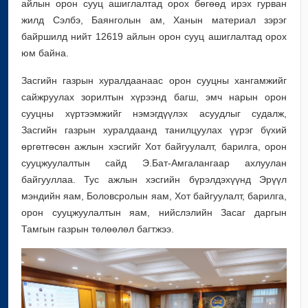
айлын орон сууц ашиглалтад орох бөгөөд ирэх гурван
жилд Сэлбэ, Баянголын ам, Ханын материал зэрэг
байршилд нийт 12619 айлын орон сууц ашиглалтад орох
юм байна.
Засгийн газрын хуралдаанаас орон сууцны хангамжийг
сайжруулах зорилтын хүрээнд багш, эмч нарын орон
сууцны хүртээмжийг нэмэгдүүлэх асуудлыг судалж,
Засгийн газрын хуралдаанд танилцуулах үүрэг бүхий
өргөтгөсөн ажлын хэсгийг Хот байгуулалт, барилга, орон
сууцжуулалтын сайд Э.Бат-Амгалангаар ахлуулан
байгууллаа. Тус ажлын хэсгийн бүрэлдэхүүнд Эрүүл
мэндийн яам, Боловсролын яам, Хот байгуулалт, барилга,
орон сууцжуулалтын яам, нийслэлийн Засаг даргын
Тамгын газрын төлөөлөл багтжээ.