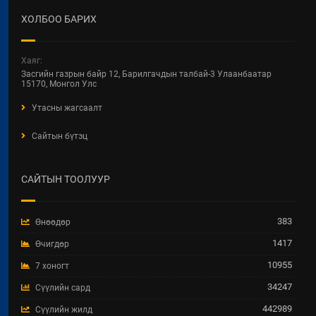
ЦУВРАЛ ХЭЛЭЛЦҮҮЛЭГ
ХОЛБОО БАРИХ
2026 / 04 / 22
ХОТ БАЙГУУЛАЛТ, БАРИЛГА,
Хаяг:
ОРОН СУУЦЖУУЛАЛТЫН ЯАМНЫ
Засгийн газрын байр 12, Барилгачдын талбай-3 Улаанбаатар
2025 ОНЫ ГҮЙЦЭТГЭЛИЙН
15170, Монгол Улс
ТӨЛӨВЛӨГӨӨНИЙ
Утасны жагсаалт
ХЭРЭГЖИЛТЭНД ХИЙСЭН
ХЯНАЛТ-ШИНЖИЛГЭЭ,
Сайтын бүтэц
ҮНЭЛГЭЭНИЙ ТАЙЛАН
2026 / 04 / 15
САЙТЫН ТООЛУУР
Увс аймгийн Улаангом сумын
гадна ариутгах татуургын төв
шугам, бохир усын насос станц,
383
Өнөөдөр
аваарын сан, биоцөөрөм шинээр
барих ажил.
1417
Өчигдөр
2026 / 04 / 07
10955
7 хоногт
34247
Сүүлийн сард
ТӨРИЙН ЖИНХЭНЭ АЛБАН
ХААГЧИЙГ ШИЛЖИН
442989
Сүүлийн жилд