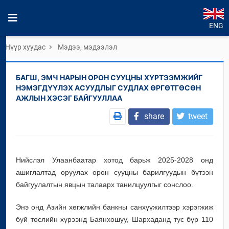
ENG
Нүүр хуудас
Мэдээ, мэдээлэл
БАГШ, ЭМЧ НАРЫН ОРОН СУУЦНЫ ХҮРТЭЭМЖИЙГ
НЭМЭГДҮҮЛЭХ АСУУДЛЫГ СУДЛАХ ӨРГӨТГӨСӨН
АЖЛЫН ХЭСЭГ БАЙГУУЛЛАА
share
tweet
Нийслэл Улаанбаатар хотод барьж 2025-2028 онд
ашиглалтад оруулах орон сууцны барилгуудын бүтээн
байгуулалтын явцын талаарх танилцуулгыг сонслоо.
Энэ онд Азийн хөгжлийн банкны санхүүжилтээр хэрэгжиж
буй төслийн хүрээнд Баянхошуу, Шархаданд тус бүр 110