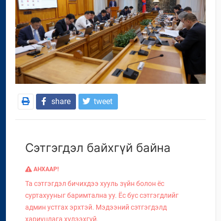
share
tweet
Сэтгэгдэл байхгүй байна
АНХААР!
Та сэтгэгдэл бичихдээ хууль зүйн болон ёс
суртахууныг баримтална уу. Ёс бус сэтгэгдлийг
админ устгах эрхтэй. Мэдээний сэтгэгдэлд
хариуцлага хүлээхгүй.