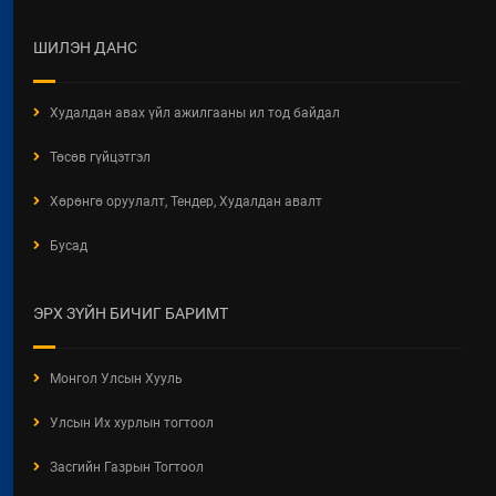
2026 / 06 / 19
ХОТ БАЙГУУЛАЛТЫН БАРИМТ
ШИЛЭН ДАНС
БИЧИГ БОЛОВСРУУЛАХ ЭРХИЙН
ЗӨВШӨӨРӨЛТЭЙ АЖ АХУЙН
НЭГЖ, БАЙГУУЛЛАГЫН
Худалдан авах үйл ажилгааны ил тод байдал
МЭДЭЭЛЭЛ 2026 ОНЫ 06 САРЫН
БАЙДЛААР
Төсөв гүйцэтгэл
2026 / 06 / 11
Хөрөнгө оруулалт, Тендер, Худалдан авалт
ХОТ БАЙГУУЛАЛТЫН ТУХАЙ
Бусад
ХУУЛИЙН ШИНЭЧИЛСЭН
НАЙРУУЛГЫН ТӨСЛИЙН
ХЭЛЭЛЦҮҮЛЭГ
ЭРХ ЗҮЙН БИЧИГ БАРИМТ
2026 / 05 / 13
"АЖ АХУЙН НЭГЖ,
Монгол Улсын Хууль
БАЙГУУЛЛАГЫН ТООЛЛОГО -
2026" Видео Шторк
Улсын Их хурлын тогтоол
2026 / 05 / 04
Засгийн Газрын Тогтоол
"АЖ АХУЙН НЭГЖ,