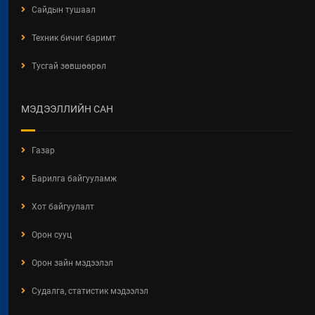
БАЙГУУЛЛАГЫН ТООЛЛОГО -
Сайдын тушаал
2026"
Техник бичиг баримт
2026 / 05 / 04
Тусгай зөвшөөрөл
Барилгын хашаанд байршуулах
салбарын 100 жилд зориулсан
стикер
МЭДЭЭЛЛИЙН САН
2026 / 04 / 28
БАРИЛГЫН ЕРӨНХИЙ ХУУЛИЙН
Газар
ШИНЭЧИЛСЭН НАЙРУУЛГЫН
ТӨСЛИЙН ЦУВРАЛ
Барилга байгууламж
ХЭЛЭЛЦҮҮЛЭГ
2026 / 04 / 27
Хот байгуулалт
ХББОСЯ Авлигын эсрэг нэгдэж
Орон сууц
байна
Орон зайн мэдээлэл
2026 / 04 / 24
Судалга, статистик мэдээлэл
БАРИЛГЫН ТУХАЙ ХУУЛИЙН
ШИНЭЧИЛСЭН НАЙРУУЛГЫН