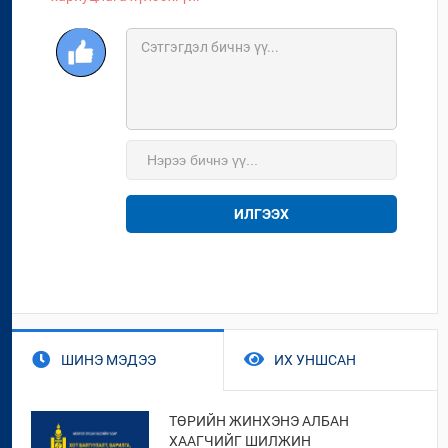
ИЛГЭЭХ
ШИНЭ МЭДЭЭ
ИХ УНШСАН
ТӨРИЙН ЖИНХЭНЭ АЛБАН
ХААГЧИЙГ ШИЛЖИН