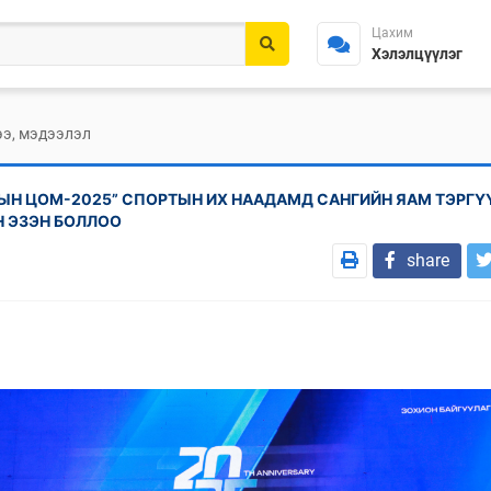
Цахим
Хэлэлцүүлэг
э, мэдээлэл
РЫН ЦОМ-2025” СПОРТЫН ИХ НААДАМД САНГИЙН ЯАМ ТЭРГҮ
 ЭЗЭН БОЛЛОО
share