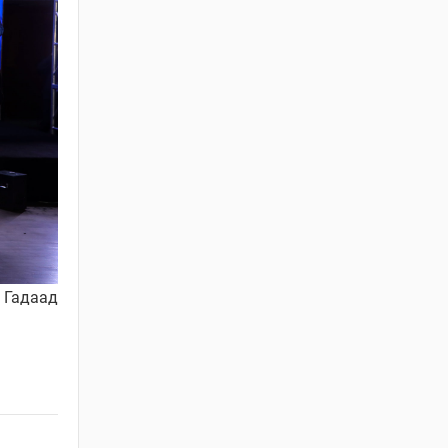
ХУУЛИЙН
ШИНЭЧИЛСЭН
НАЙРУУЛГЫН
ТӨСЛИЙН ЦУВРАЛ
ХЭЛЭЛЦҮҮЛЭГ
2026 / 04 / 27
ХББОСЯ Авлигын эсрэг
нэгдэж байна
2026 / 04 / 24
БАРИЛГЫН ТУХАЙ
ХУУЛИЙН
ШИНЭЧИЛСЭН
 Гадаад
НАЙРУУЛГЫН ЦУВРАЛ
ХЭЛЭЛЦҮҮЛЭГ
2026 / 04 / 22
ХОТ БАЙГУУЛАЛТ,
БАРИЛГА, ОРОН
СУУЦЖУУЛАЛТЫН