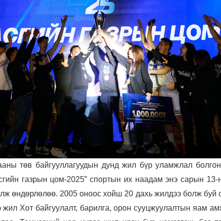
ааны төв байгууллагуудын дунд жил бүр уламжлал болгон
сгийн газрын цом-2025” спортын их наадам энэ сарын 13-
лж өндөрлөлөө. 2005 оноос хойш 20 дахь жилдээ болж буй
 жил Хот байгуулалт, барилга, орон сууцжуулалтын яам а