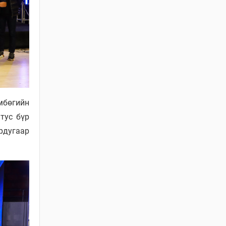
ХЭЛЭЛЦҮҮЛЭГ
2026 / 05 / 13
"АЖ АХУЙН НЭГЖ,
БАЙГУУЛЛАГЫН
ТООЛЛОГО - 2026"
Видео Шторк
2026 / 05 / 04
бөгийн
"АЖ АХУЙН НЭГЖ,
БАЙГУУЛЛАГЫН
тус бүр
ТООЛЛОГО - 2026"
рдугаар
2026 / 05 / 04
Барилгын хашаанд
байршуулах салбарын
100 жилд зориулсан
стикер
2026 / 04 / 28
БАРИЛГЫН ЕРӨНХИЙ