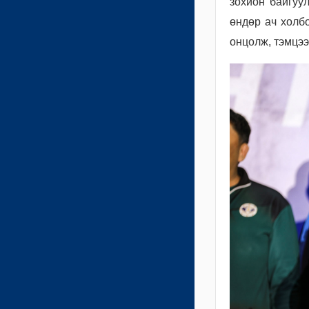
зохион байгуу
өндөр ач холб
онцолж, тэмцээ