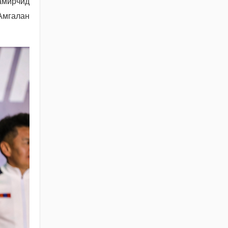
амирчид
СУУЦ ӨМЧЛӨГЧДИЙН
Амгалан
ХОЛБООНЫ ЭРХ ЗҮЙН
БАЙДАЛ, НИЙТИЙН
ЗОРИУЛАЛТТАЙ ОРОН
СУУЦНЫ
БАЙШИНГИЙН
ДУНДЫН ӨМЧЛӨЛИЙН
ЭД ХӨРӨНГИЙН ТУХАЙ
ХУУЛИЙН
ХЭРЭГЖИЛТИЙН ҮР
ДАГАВАРТ ХИЙСЭН
ҮНЭЛГЭЭ
2026 / 06 / 19
ОРОН СУУЦНЫ ТУХАЙ
ХУУЛИЙН
ХЭРЭГЖИЛТИЙН ҮР
ДАГАВАРТ ХИЙСЭН
ҮНЭЛГЭЭНИЙ ТАЙЛАН
2026 / 06 / 19