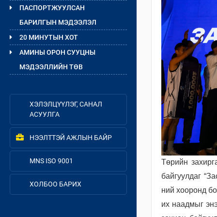
ПАСПОРТЖУУЛСАН
БАРИЛГЫН МЭДЭЭЛЭЛ
20 МИНУТЫН ХОТ
АМИНЫ ОРОН СУУЦНЫ
МЭДЭЭЛЛИЙН ТӨВ
ХЭЛЭЛЦҮҮЛЭГ, САНАЛ
АСУУЛГА
НЭЭЛТТЭЙ АЖЛЫН БАЙР
MNS ISO 9001
Төрийн захирг
байгуулдаг “За
ХОЛБОО БАРИХ
ний хооронд бо
их наадмыг энэ