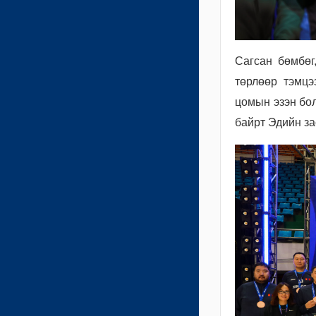
Сагсан бөмбөг
төрлөөр тэмцэ
цомын эзэн бол
байрт Эдийн за