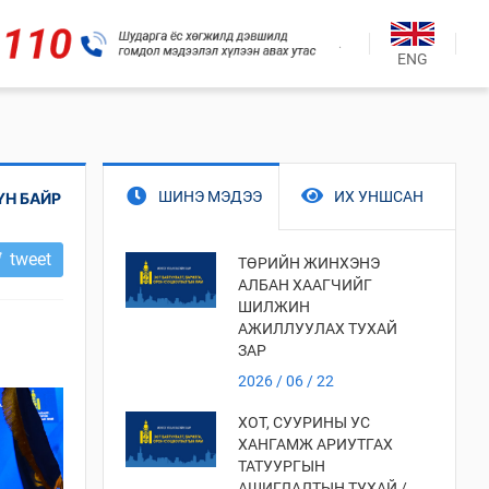
.
ENG
ШИНЭ МЭДЭЭ
ИХ УНШСАН
ҮН БАЙР
tweet
ТӨРИЙН ЖИНХЭНЭ
АЛБАН ХААГЧИЙГ
ШИЛЖИН
АЖИЛЛУУЛАХ ТУХАЙ
ЗАР
2026 / 06 / 22
ХОТ, СУУРИНЫ УС
ХАНГАМЖ АРИУТГАХ
ТАТУУРГЫН
АШИГЛАЛТЫН ТУХАЙ /