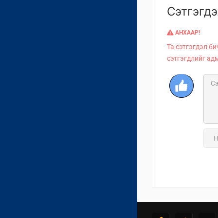
Сэтгэгдэ
АНХААР!
Та сэтгэгдэл би
сэтгэгдлийг ад