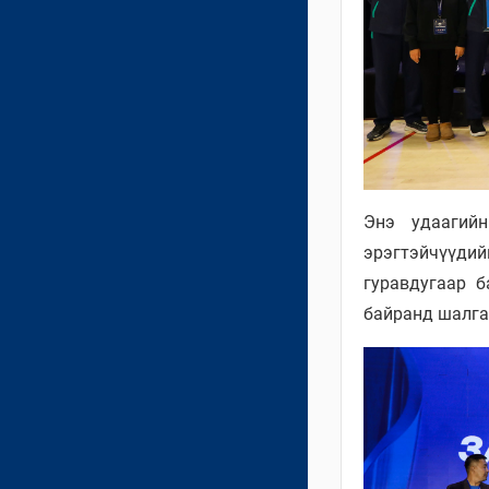
Энэ удаагий
эрэгтэйчүүдий
гуравдугаар 
байранд шалга