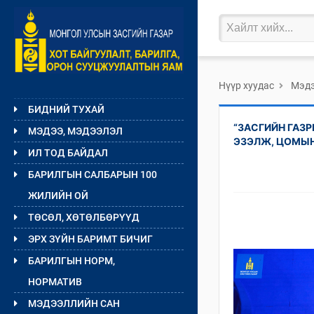
Нүүр хуудас
Мэдэ
БИДНИЙ ТУХАЙ
“ЗАСГИЙН ГАЗ
МЭДЭЭ, МЭДЭЭЛЭЛ
ЭЗЭЛЖ, ЦОМЫН
ИЛ ТОД БАЙДАЛ
БАРИЛГЫН САЛБАРЫН 100
ЖИЛИЙН ОЙ
ТӨСӨЛ, ХӨТӨЛБӨРҮҮД
ЭРХ ЗҮЙН БАРИМТ БИЧИГ
БАРИЛГЫН НОРМ,
НОРМАТИВ
МЭДЭЭЛЛИЙН САН