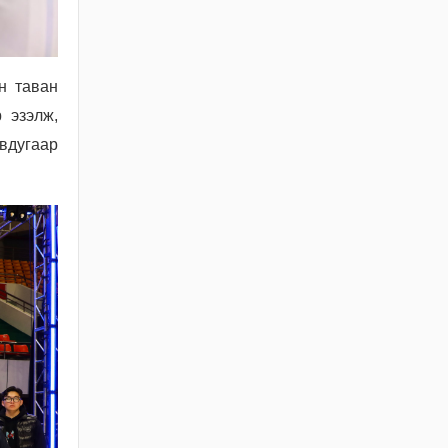
БАРИЛГЫН ТУХАЙ
ХУУЛИЙН
ХЭРЭГЖИЛТИЙН ҮР
ДАГАВРЫН СУДАЛГАА
н таван
2026 / 06 / 19
 эзэлж,
ХОТ БАЙГУУЛАЛТЫН
авдугаар
БАРИМТ БИЧИГ
БОЛОВСРУУЛАХ
ЭРХИЙН
ЗӨВШӨӨРӨЛТЭЙ АЖ
АХУЙН НЭГЖ,
БАЙГУУЛЛАГЫН
МЭДЭЭЛЭЛ 2026 ОНЫ
06 САРЫН БАЙДЛААР
2026 / 06 / 11
ХОТ БАЙГУУЛАЛТЫН
ТУХАЙ ХУУЛИЙН
ШИНЭЧИЛСЭН
НАЙРУУЛГЫН
ТӨСЛИЙН