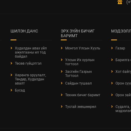
(+
ШИЛЭН ДАНС
ЭРХ ЗҮЙН БИЧИГ
МЭДЭЭЛЛ
БАРИМТ
Худалдан авах үйл
Монгол Улсын Хууль
Газар
ажилгааны ил тод
байдал
Улсын Их хурлын
Барилга
Төсөв гүйцэтгэл
тогтоол
Засгийн Газрын
Хот байг
Хөрөнгө оруулалт,
Тогтоол
Тендер, Худалдан
авалт
Сайдын тушаал
Орон суу
Бусад
Техник бичиг баримт
Орон зай
Тусгай зөвшөөрөл
Судалга,
мэдээлэ