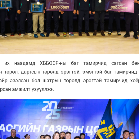
н их наадамд ХББОСЯ-ны баг тамирчид сагсан бөм
н төрөл, дартсын төрөлд эрэгтэй, эмэгтэй баг тамирчид 
байр эзэлсэн бол шатрын төрөлд эрэгтэй тамирчид хоё
рсан амжилт үзүүллээ.