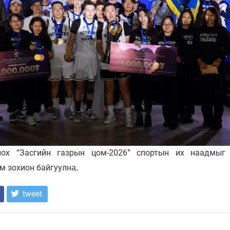
ох “Засгийн газрын цом-2026” спортын их наадмыг
м зохион байгуул
на.
tweet