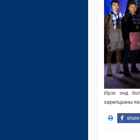
онд
бол
Ирэх
харилцааны яа
share