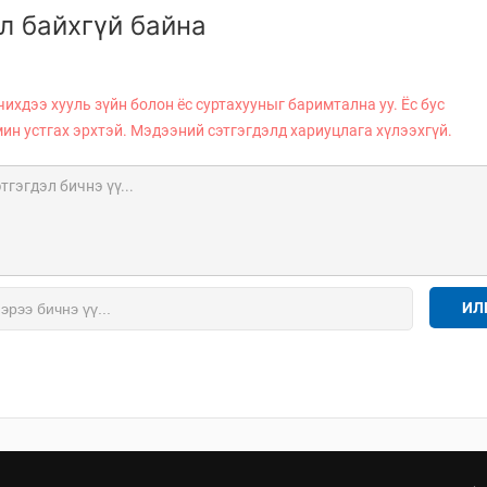
л байхгүй байна
чихдээ хууль зүйн болон ёс суртахууныг баримтална уу. Ёс бус
мин устгах эрхтэй. Мэдээний сэтгэгдэлд хариуцлага хүлээхгүй.
ИЛ