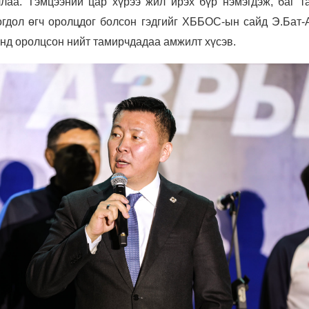
ллаа. Тэмцээний цар хүрээ жил ирэх бүр нэмэгдэж, баг т
огдол өгч оролцдог болсон гэдгийг ХББОС-ын сайд Э.Бат-
нд оролцсон нийт тамирчдадаа амжилт хүсэв.