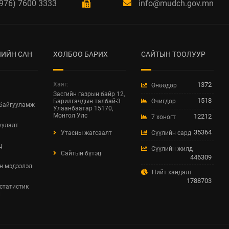
976) 7600 3333
info@mudch.gov.mn
ЗАР
2026 / 04 / 03
ХББОСЯ-ны Нэгдсэн
төсөл хэрэгжүүлэх
ИЙН САН
ХОЛБОО БАРИХ
САЙТЫН ТООЛУУР
нэгжид дараах
мэргэжлээр Зөвлөх
сонгон шалгаруулж
Хаяг:
1372
Өнөөдөр
авна.
Засгийн газрын байр 12,
1518
Барилгачдын талбай-3
Өчигдөр
2026 / 04 / 02
 байгууламж
Улаанбаатар 15170,
Монгол Улс
12212
7 хоногт
Хот байгуулалт
уулалт
35364
барилга, орон
Утасны жагсаалт
Сүүлийн сард
сууцжуулалтын сайдын
ц
Сүүлийн жилд
иргэдийг хүлээн авч
Сайтын бүтэц
446309
уулзах өдрүүдийн
н мэдээлэл
Нийт хандалт
хуваарь
1788703
 статистик
2026 / 04 / 01
л