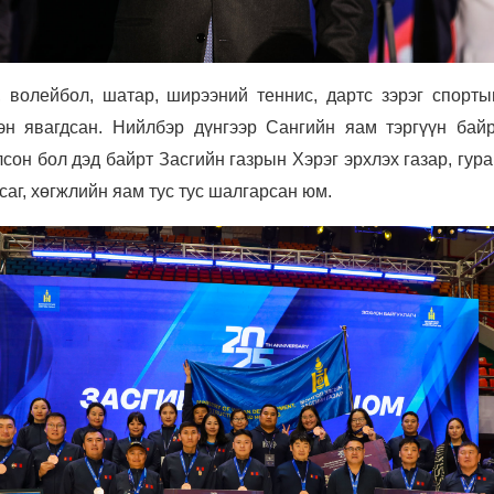
, волейбол, шатар, ширээний теннис, дартс зэрэг спорты
эн явагдсан. Нийлбэр дүнгээр Сангийн яам тэргүүн байр
сон бол дэд байрт Засгийн газрын Хэрэг эрхлэх газар, гур
саг, хөгжлийн яам тус тус шалгарсан юм.