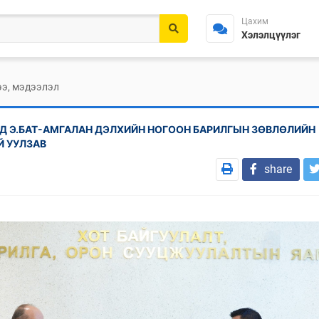
Цахим
Хэлэлцүүлэг
э, мэдээлэл
Д Э.БАТ-АМГАЛАН ДЭЛХИЙН НОГООН БАРИЛГЫН ЗӨВЛӨЛИЙН
 УУЛЗАВ
share