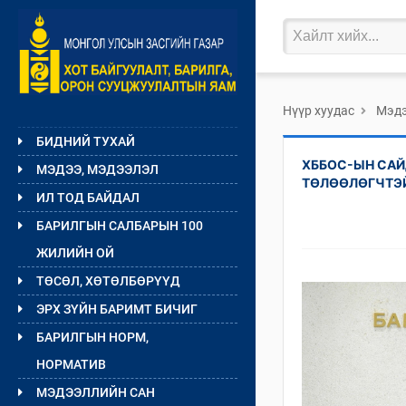
Нүүр хуудас
Мэдэ
БИДНИЙ ТУХАЙ
ХББОС-ЫН САЙ
МЭДЭЭ, МЭДЭЭЛЭЛ
ТӨЛӨӨЛӨГЧТЭЙ
ИЛ ТОД БАЙДАЛ
БАРИЛГЫН САЛБАРЫН 100
ЖИЛИЙН ОЙ
ТӨСӨЛ, ХӨТӨЛБӨРҮҮД
ЭРХ ЗҮЙН БАРИМТ БИЧИГ
БАРИЛГЫН НОРМ,
НОРМАТИВ
МЭДЭЭЛЛИЙН САН