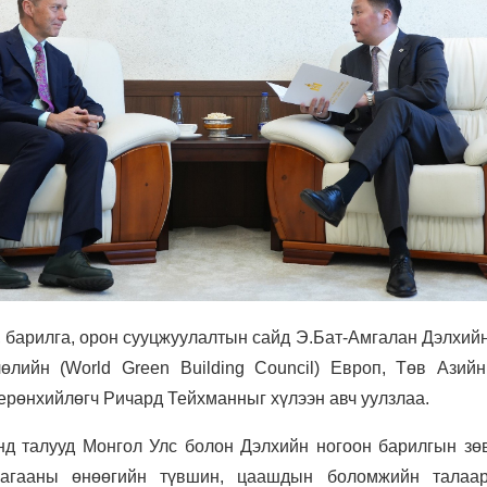
, барилга, орон сууцжуулалтын сайд Э.Бат-Амгалан Дэлхий
өлийн (World Green Building Council) Европ, Төв Азийн
ерөнхийлөгч Ричард Тейхманныг хүлээн авч уулзлаа.
нд талууд Монгол Улс болон Дэлхийн ногоон барилгын зө
агааны өнөөгийн түвшин, цаашдын боломжийн талаа