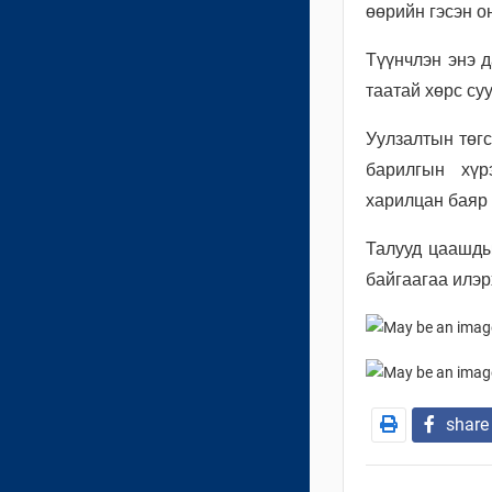
өөрийн гэсэн о
Түүнчлэн энэ д
таатай хөрс су
Уулзалтын төг
барилгын хүр
харилцан баяр 
Талууд цаашды
байгаагаа илэр
share