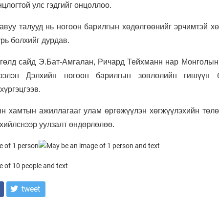
нцлогтой улс гэдгийг онцоллоо.
авуу талууд нь ногоон барилгын хөдөлгөөнийг эрчимтэй х
урь болхийг дурдав.
сгөлд сайд Э.Бат-Амгалан, Ричард Тейхманн нар Монголын
ээлэн Дэлхийн ногоон барилгын зөвлөлийн гишүүн 
хүргэцгээв.
н хамтын ажиллагааг улам өргөжүүлэн хөгжүүлэхийн төлө
хийлснээр уулзалт өндөрлөлөө.
tweet