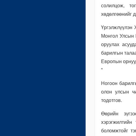
солилцож, то
хөдөлгөөнийг 
Үргэлжлүүлэн 
Монгол Улсын 
оруулах асууд
барилгын талаа
Европын орнууд
“
Ногоон барилг
олон улсын чи
тодотгов.
Өөрийн зүгэ
хэрэгжилтийн
боломжтойг тэ