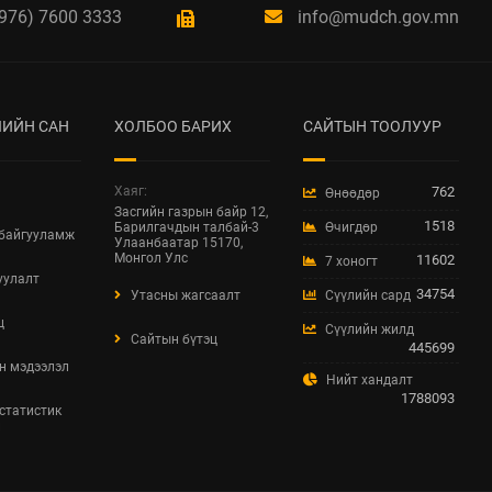
ХУУЛИЙН
976) 7600 3333
info@mudch.gov.mn
ШИНЭЧИЛСЭН
НАЙРУУЛГЫН
ТӨСЛИЙН ЦУВРАЛ
ХЭЛЭЛЦҮҮЛЭГ
ИЙН САН
ХОЛБОО БАРИХ
САЙТЫН ТООЛУУР
2026 / 04 / 27
ХББОСЯ Авлигын эсрэг
Хаяг:
762
Өнөөдөр
нэгдэж байна
Засгийн газрын байр 12,
1518
2026 / 04 / 24
Барилгачдын талбай-3
Өчигдөр
 байгууламж
Улаанбаатар 15170,
Монгол Улс
11602
7 хоногт
БАРИЛГЫН ТУХАЙ
уулалт
ХУУЛИЙН
34754
Утасны жагсаалт
Сүүлийн сард
ШИНЭЧИЛСЭН
ц
Сүүлийн жилд
НАЙРУУЛГЫН ЦУВРАЛ
Сайтын бүтэц
445699
ХЭЛЭЛЦҮҮЛЭГ
н мэдээлэл
Нийт хандалт
2026 / 04 / 22
1788093
 статистик
л
ХОТ БАЙГУУЛАЛТ,
БАРИЛГА, ОРОН
СУУЦЖУУЛАЛТЫН