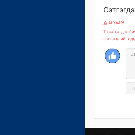
Сэтгэгдэ
АНХААР!
Та сэтгэгдэл би
сэтгэгдлийг ад