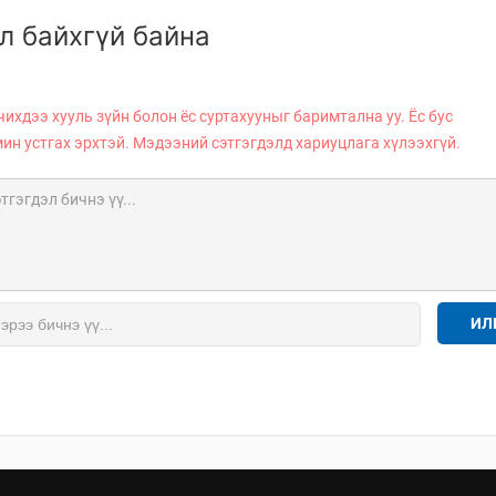
л байхгүй байна
чихдээ хууль зүйн болон ёс суртахууныг баримтална уу. Ёс бус
мин устгах эрхтэй. Мэдээний сэтгэгдэлд хариуцлага хүлээхгүй.
ИЛ