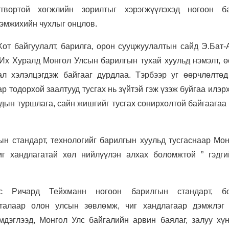
гтвортой хөгжлийн зорилтыг хэрэгжүүлэхэд ногоон б
дэмжихийн чухлыг онцлов.
Хот байгуулалт, барилга, орон сууцжуулалтын сайд Э.Бат-
Их Хуралд Монгол Улсын барилгын тухай хуульд нэмэлт, ө
ал хэлэлцэгдэж байгааг дурдлаа. Тэрбээр уг өөрчлөлтөд
р тодорхой заалтууд тусгах нь зүйтэй гэж үзэж буйгаа илэр
ын туршлага, сайн жишгийг тусгах сонирхолтой байгаагаа
ын стандарт, технологийг барилгын хуульд тусгаснаар Мон
г хандлагатай хөл нийлүүлэн алхах боломжтой ” гэдги
эс Ричард Тейхманн ногоон барилгын стандарт, бо
 талаар олон улсын зөвлөмж, чиг хандлагаар дэмжлэг 
мдэглээд, Монгол Улс байгалийн арвин баялаг, залуу хүн