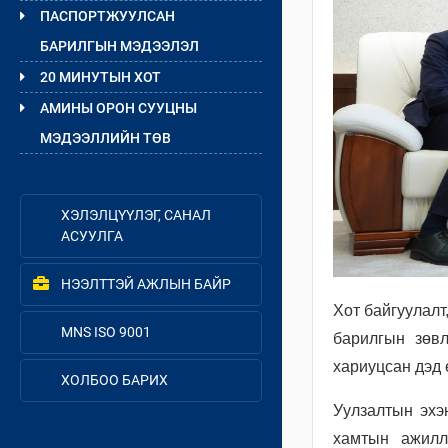
ПАСПОРТЖУУЛСАН
БАРИЛГЫН МЭДЭЭЛЭЛ
20 МИНУТЫН ХОТ
АМИНЫ ОРОН СУУЦНЫ
МЭДЭЭЛЛИЙН ТӨВ
ХЭЛЭЛЦҮҮЛЭГ, САНАЛ
АСУУЛГА
НЭЭЛТТЭЙ АЖЛЫН БАЙР
Хот байгуулалт
MNS ISO 9001
барилгын зөвл
хариуцсан дэд 
ХОЛБОО БАРИХ
Уулзалтын эхэ
хамтын ажилл