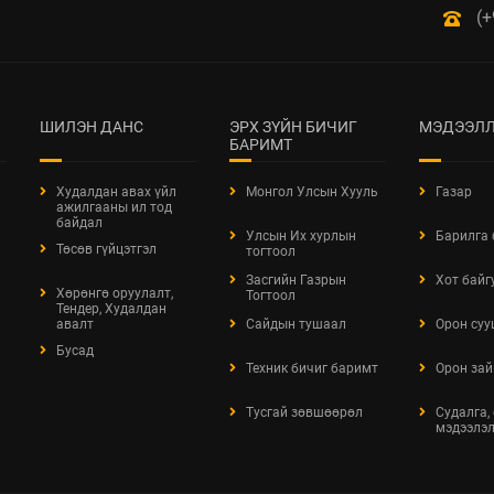
(+
ШИЛЭН ДАНС
ЭРХ ЗҮЙН БИЧИГ
МЭДЭЭЛЛ
БАРИМТ
Худалдан авах үйл
Монгол Улсын Хууль
Газар
ажилгааны ил тод
байдал
Улсын Их хурлын
Барилга
Төсөв гүйцэтгэл
тогтоол
Засгийн Газрын
Хот байг
Хөрөнгө оруулалт,
Тогтоол
Тендер, Худалдан
авалт
Сайдын тушаал
Орон суу
Бусад
Техник бичиг баримт
Орон зай
Тусгай зөвшөөрөл
Судалга,
мэдээлэ