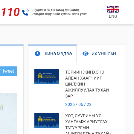
.
ENG
ШИНЭ МЭДЭЭ
ИХ УНШСАН
tweet
ТӨРИЙН ЖИНХЭНЭ
АЛБАН ХААГЧИЙГ
ШИЛЖИН
АЖИЛЛУУЛАХ ТУХАЙ
ЗАР
2026 / 06 / 22
ХОТ, СУУРИНЫ УС
ХАНГАМЖ АРИУТГАХ
ТАТУУРГЫН
АШИГЛАЛТЫН ТУХАЙ /