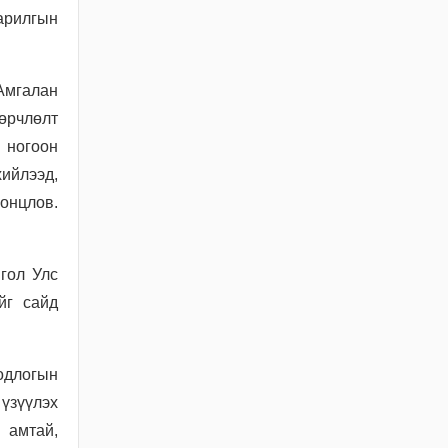
арилгын
СУУЦ ӨМЧЛӨГЧДИЙН
ХОЛБООНЫ ЭРХ ЗҮЙН
БАЙДАЛ, НИЙТИЙН
ЗОРИУЛАЛТТАЙ ОРОН
Амгалан
СУУЦНЫ
өрчлөлт
БАЙШИНГИЙН
 ногоон
ДУНДЫН ӨМЧЛӨЛИЙН
ЭД ХӨРӨНГИЙН ТУХАЙ
хийлээд,
ХУУЛИЙН
 онцлов.
ХЭРЭГЖИЛТИЙН ҮР
ДАГАВАРТ ХИЙСЭН
ҮНЭЛГЭЭ
гол Улс
2026 / 06 / 19
йг сайд
ОРОН СУУЦНЫ ТУХАЙ
ХУУЛИЙН
ХЭРЭГЖИЛТИЙН ҮР
длогын
ДАГАВАРТ ХИЙСЭН
ҮНЭЛГЭЭНИЙ ТАЙЛАН
үзүүлэх
2026 / 06 / 19
 амтай,