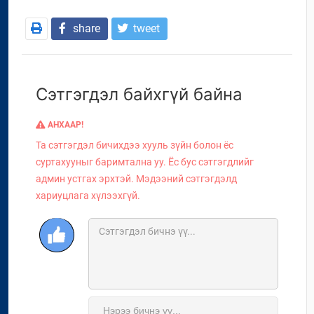
share
tweet
Сэтгэгдэл байхгүй байна
АНХААР!
Та сэтгэгдэл бичихдээ хууль зүйн болон ёс
суртахууныг баримтална уу. Ёс бус сэтгэгдлийг
админ устгах эрхтэй. Мэдээний сэтгэгдэлд
хариуцлага хүлээхгүй.