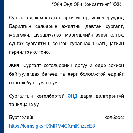
“Эйч Энд Эйч Консалтинг” ХХК
Сургалтад хамрагдсан архитектор, инженерүүдэд
Барилгын салбарын ажилтны давтан сургалт,
мэргэжил дээшлүүлэх, мэргэшлийн зэрэг олгох,
сунгах сургалтын сонгон суралцах 1 багц цагийн
гэрчилгээ олгоно.
Жич:
Сургалт хөтөлбөрийн дагуу 2 өдөр зохион
байгуулагдах бөгөөд та өөрт боломжтой өдрийг
сонгож бүртгүүлнэ үү.
Сургалтын хөтөлбөртэй
ЭНД
дарж дэлгэрэнгүй
танилцана уу.
Бүртгэлийн холбоос:
https://forms.gle/HXMRM4CXmtKnzzcE8