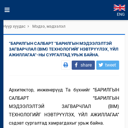
ENG
Нүүр хуудас
Мэдээ, мэдээлэл
“БАРИЛГЫН САЛБАРТ “БАРИЛГЫН МЭДЭЭЛЭЛТЭЙ
ЗАГВАРЧЛАЛ (BIM) ТЕХНОЛОГИЙГ НЭВТРҮҮЛЭХ, ҮЙЛ
АЖИЛЛАГАА”-НЫ СУРГАЛТАД УРЬЖ БАЙНА.
share
tweet
Архитектор, инженерүүд Та бүхнийг “
БАРИЛГЫН
САЛБАРТ “БАРИЛГЫН
МЭДЭЭЛЭЛТЭЙ ЗАГВАРЧЛАЛ (BIM)
ТЕХНОЛОГИЙГ НЭВТРҮҮЛЭХ, ҮЙЛ АЖИЛЛАГАА”
сэдэвт сургалтад хамрагдахыг урьж байна.