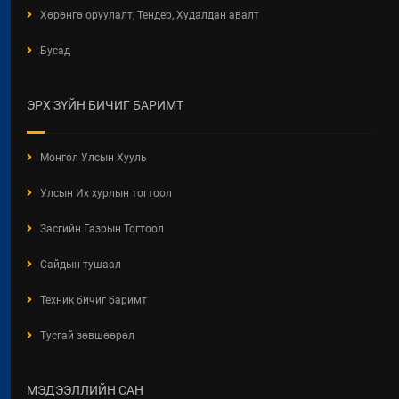
2026 / 06 / 11
Хөрөнгө оруулалт, Тендер, Худалдан авалт
ХОТ БАЙГУУЛАЛТЫН ТУХАЙ
Бусад
ХУУЛИЙН ШИНЭЧИЛСЭН
НАЙРУУЛГЫН ТӨСЛИЙН
ХЭЛЭЛЦҮҮЛЭГ
ЭРХ ЗҮЙН БИЧИГ БАРИМТ
2026 / 05 / 13
"АЖ АХУЙН НЭГЖ,
Монгол Улсын Хууль
БАЙГУУЛЛАГЫН ТООЛЛОГО -
2026" Видео Шторк
Улсын Их хурлын тогтоол
2026 / 05 / 04
Засгийн Газрын Тогтоол
"АЖ АХУЙН НЭГЖ,
БАЙГУУЛЛАГЫН ТООЛЛОГО -
Сайдын тушаал
2026"
Техник бичиг баримт
2026 / 05 / 04
Тусгай зөвшөөрөл
Барилгын хашаанд байршуулах
салбарын 100 жилд зориулсан
стикер
МЭДЭЭЛЛИЙН САН
2026 / 04 / 28