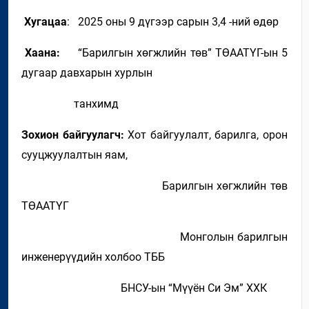
Хугацаа
:
2025 оны 9 дүгээр сарын 3,4 -ний өдөр
Хаана:
“Барилг
ын
хөгжлийн төв” ТӨААТҮГ-ын 5
дугаар давхарын хурлын
танхим
д
Зохион байгуулагч:
Хот байгуулалт, барилга, орон
сууцжуулалтын яам,
Барилгын хөгжлийн төв
ТӨААТҮГ
Монголын барилгын
инженерүүдийн холбоо ТББ
БНСУ-ын “Мүүён Си Эм” ХХК