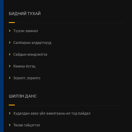
ТУХАЙ ХУУЛИЙН
ХЭРЭГЖИЛТИЙН ҮР ДАГАВАРТ
ХИЙСЭН ҮНЭЛГЭЭ
БИДНИЙ ТУХАЙ
2026 / 06 / 19
Түүхэн замнал
ОРОН СУУЦНЫ ТУХАЙ ХУУЛИЙН
ХЭРЭГЖИЛТИЙН ҮР ДАГАВАРТ
Салбарын алдартнууд
ХИЙСЭН ҮНЭЛГЭЭНИЙ ТАЙЛАН
2026 / 06 / 19
Сайдын мэндчилгээ
БАРИЛГЫН ТУХАЙ ХУУЛИЙН
Яамны бүтэц
ХЭРЭГЖИЛТИЙН ҮР ДАГАВРЫН
СУДАЛГАА
Зорилт, зорилго
2026 / 06 / 19
ХОТ БАЙГУУЛАЛТЫН БАРИМТ
ШИЛЭН ДАНС
БИЧИГ БОЛОВСРУУЛАХ ЭРХИЙН
ЗӨВШӨӨРӨЛТЭЙ АЖ АХУЙН
НЭГЖ, БАЙГУУЛЛАГЫН
Худалдан авах үйл ажилгааны ил тод байдал
МЭДЭЭЛЭЛ 2026 ОНЫ 06 САРЫН
БАЙДЛААР
Төсөв гүйцэтгэл