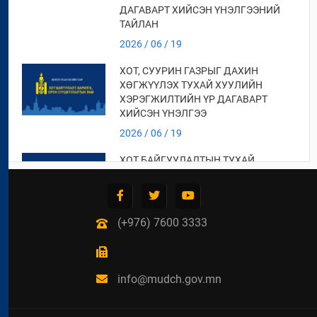
ДАГАВАРТ ХИЙСЭН ҮНЭЛГЭЭНИЙ
ТАЙЛАН
2026 / 06 / 19
ХОТ, СУУРИН ГАЗРЫГ ДАХИН
ХӨГЖҮҮЛЭХ ТУХАЙ ХУУЛИЙН
ХЭРЭГЖИЛТИЙН ҮР ДАГАВАРТ
ХИЙСЭН ҮНЭЛГЭЭ
2026 / 06 / 19
ХОТ БАЙГУУЛАЛТЫН ТУХАЙ
ХУУЛИЙН ХЭРЭГЖИЛТИЙН ҮР
ДАГАВАРТ ХИЙСЭН ҮНЭЛГЭЭНИЙ
ТАЙЛАН
(+976) 7600 3333
2026 / 06 / 19
СУУЦ ӨМЧЛӨГЧДИЙН
ХОЛБООНЫ ЭРХ ЗҮЙН БАЙДАЛ,
НИЙТИЙН ЗОРИУЛАЛТТАЙ ОРОН
info@mudch.gov.mn
СУУЦНЫ БАЙШИНГИЙН ДУНДЫН
ӨМЧЛӨЛИЙН ЭД ХӨРӨНГИЙН