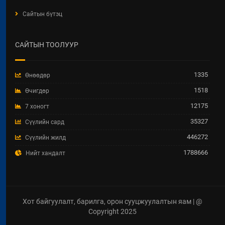
ХЯНАЛТ-ШИНЖИЛГЭЭ,
Сайтын бүтэц
ҮНЭЛГЭЭНИЙ ТАЙЛАН
2026 / 04 / 15
САЙТЫН ТООЛУУР
Увс аймгийн Улаангом сумын
гадна ариутгах татуургын төв
шугам, бохир усын насос станц,
1335
Өнөөдөр
аваарын сан, биоцөөрөм шинээр
барих ажил.
1518
Өчигдөр
2026 / 04 / 07
12175
7 хоногт
35327
Сүүлийн сард
ТӨРИЙН ЖИНХЭНЭ АЛБАН
ХААГЧИЙГ ШИЛЖИН
446272
Сүүлийн жилд
АЖИЛЛУУЛАХ ТУХАЙ ЗАР
1788666
Нийт хандалт
2026 / 04 / 03
ХББОСЯ-ны Нэгдсэн төсөл
хэрэгжүүлэх нэгжид дараах
мэргэжлээр Зөвлөх сонгон
Хот байгуулалт, барилга, орон сууцжуулалтын яам | @
шалгаруулж авна.
Copyright 2025
2026 / 04 / 02