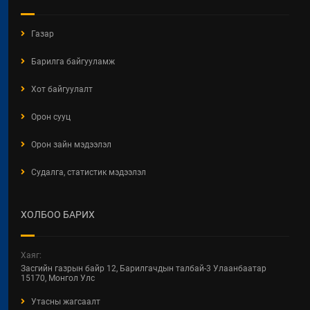
БАРИЛГЫН ЕРӨНХИЙ ХУУЛИЙН
Газар
ШИНЭЧИЛСЭН НАЙРУУЛГЫН
ТӨСЛИЙН ЦУВРАЛ
Барилга байгууламж
ХЭЛЭЛЦҮҮЛЭГ
2026 / 04 / 27
Хот байгуулалт
ХББОСЯ Авлигын эсрэг нэгдэж
Орон сууц
байна
Орон зайн мэдээлэл
2026 / 04 / 24
Судалга, статистик мэдээлэл
БАРИЛГЫН ТУХАЙ ХУУЛИЙН
ШИНЭЧИЛСЭН НАЙРУУЛГЫН
ЦУВРАЛ ХЭЛЭЛЦҮҮЛЭГ
ХОЛБОО БАРИХ
2026 / 04 / 22
ХОТ БАЙГУУЛАЛТ, БАРИЛГА,
Хаяг:
ОРОН СУУЦЖУУЛАЛТЫН ЯАМНЫ
Засгийн газрын байр 12, Барилгачдын талбай-3 Улаанбаатар
2025 ОНЫ ГҮЙЦЭТГЭЛИЙН
15170, Монгол Улс
ТӨЛӨВЛӨГӨӨНИЙ
Утасны жагсаалт
ХЭРЭГЖИЛТЭНД ХИЙСЭН