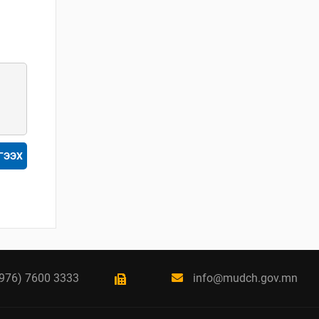
ХУУЛИЙН
ШИНЭЧИЛСЭН
НАЙРУУЛГЫН
ТӨСЛИЙН ЦУВРАЛ
ХЭЛЭЛЦҮҮЛЭГ
2026 / 04 / 27
ХББОСЯ Авлигын эсрэг
нэгдэж байна
2026 / 04 / 24
ГЭЭХ
БАРИЛГЫН ТУХАЙ
ХУУЛИЙН
ШИНЭЧИЛСЭН
НАЙРУУЛГЫН ЦУВРАЛ
ХЭЛЭЛЦҮҮЛЭГ
2026 / 04 / 22
976) 7600 3333
info@mudch.gov.mn
ХОТ БАЙГУУЛАЛТ,
БАРИЛГА, ОРОН
СУУЦЖУУЛАЛТЫН