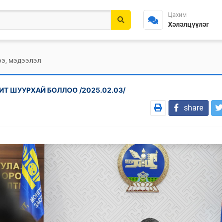
Цахим
Хэлэлцүүлэг
э, мэдээлэл
Т ШУУРХАЙ БОЛЛОО /2025.02.03/
share