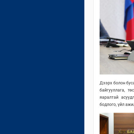
Дээрх болон бус
байгууллага, т
яаралтай асууд
бодлого, үйл ажи