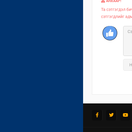
АНХААР!
Та сэтгэгдэл би
сэтгэгдлийг ад