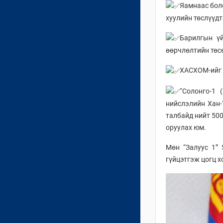
Яамнаас бол
хуулийн төслүүдт
Барилгын ү
өөрчлөлтийн төс
ХАСХОМ-ийг э
“Солонго-1 
нийслэлийн Хан-
талбайд нийт 50
оруулах юм.
Мөн “Залуус 1”
гүйцэтгэж цогц х