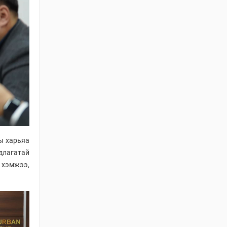
БАРИЛГЫН ТУХАЙ
ХУУЛИЙН
ХЭРЭГЖИЛТИЙН ҮР
ДАГАВРЫН СУДАЛГАА
2026 / 06 / 19
ХОТ БАЙГУУЛАЛТЫН
БАРИМТ БИЧИГ
БОЛОВСРУУЛАХ
ЭРХИЙН
ЗӨВШӨӨРӨЛТЭЙ АЖ
АХУЙН НЭГЖ,
БАЙГУУЛЛАГЫН
ы харьяа
МЭДЭЭЛЭЛ 2026 ОНЫ
06 САРЫН БАЙДЛААР
длагатай
 хэмжээ,
2026 / 06 / 11
ХОТ БАЙГУУЛАЛТЫН
ТУХАЙ ХУУЛИЙН
ШИНЭЧИЛСЭН
НАЙРУУЛГЫН
ТӨСЛИЙН