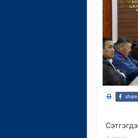
share
Сэтгэгдэ