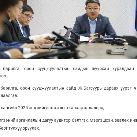
, барилга, орон сууцжуулалтын сайдын шуурхай хуралдаан
лоо.
 барилга, орон сууцжуулалтын сайд Ж.Батсуурь дараах үүрэг ч
 даалгав.
сангийн 2025 онд хийгдэх ажлын талаар хэлэлцэх,
лгээний аргачлалын дагуу аудитор бэлтгэх, Мэргэшсэн, зөвлөх ин
өрт түлхүү оруулах,