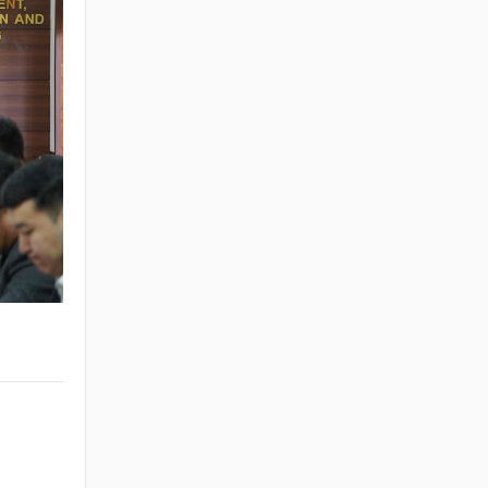
ХЭЛЭЛЦҮҮЛЭГ
2026 / 05 / 13
"АЖ АХУЙН НЭГЖ,
БАЙГУУЛЛАГЫН
ТООЛЛОГО - 2026"
Видео Шторк
2026 / 05 / 04
"АЖ АХУЙН НЭГЖ,
БАЙГУУЛЛАГЫН
ТООЛЛОГО - 2026"
2026 / 05 / 04
Барилгын хашаанд
байршуулах салбарын
100 жилд зориулсан
стикер
2026 / 04 / 28
БАРИЛГЫН ЕРӨНХИЙ