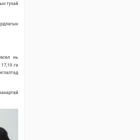
ын тухай
СУУЦ ӨМЧЛӨГЧДИЙН
ХОЛБООНЫ ЭРХ ЗҮЙН
БАЙДАЛ, НИЙТИЙН
ардлагын
ЗОРИУЛАЛТТАЙ ОРОН
СУУЦНЫ
БАЙШИНГИЙН
ДУНДЫН ӨМЧЛӨЛИЙН
ЭД ХӨРӨНГИЙН ТУХАЙ
төсөл нь
ХУУЛИЙН
17,19 га
ХЭРЭГЖИЛТИЙН ҮР
ДАГАВАРТ ХИЙСЭН
иглалтад
ҮНЭЛГЭЭ
2026 / 06 / 19
чанартай
ОРОН СУУЦНЫ ТУХАЙ
ХУУЛИЙН
ХЭРЭГЖИЛТИЙН ҮР
ДАГАВАРТ ХИЙСЭН
ҮНЭЛГЭЭНИЙ ТАЙЛАН
2026 / 06 / 19