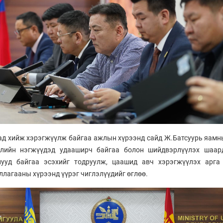
ад хийж хэрэгжүүлж байгаа ажлын хүрээнд сайд Ж.Батсуурь яамн
өслийн нэгжүүдэд удааширч байгаа болон шийдвэрлүүлэх шаар
лууд байгаа эсэхийг тодруулж, цаашид авч хэрэгжүүлэх арга
ллагааны хүрээнд үүрэг чиглэлүүдийг өглөө.