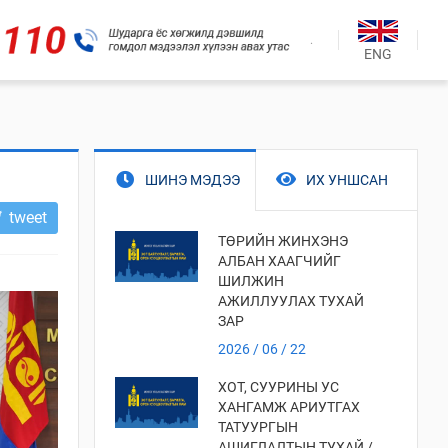
.
ENG
ШИНЭ МЭДЭЭ
ИХ УНШСАН
tweet
ТӨРИЙН ЖИНХЭНЭ
АЛБАН ХААГЧИЙГ
ШИЛЖИН
АЖИЛЛУУЛАХ ТУХАЙ
ЗАР
2026 / 06 / 22
ХОТ, СУУРИНЫ УС
ХАНГАМЖ АРИУТГАХ
ТАТУУРГЫН
АШИГЛАЛТЫН ТУХАЙ /