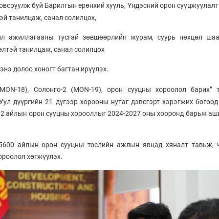
овсруулж буй Барилгын ерөнхий хууль, Үндэсний орон сууцжуулалт
эй танилцаж, санал солилцох,
йл ажиллагааны тусгай зөвшөөрлийн журам, суурь нөхцөл ша
өлтэй танилцаж, санал солилцох
нэ долоо хоногт багтан ирүүлэх.
(MON-18), Солонго-2 (MON-19), орон сууцны хороолол барих” 
Уул дүүргийн 21 дүгээр хорооны нутаг дэвсгэрт хэрэгжих бөгөөд 
02 айлын орон сууцны хорооллыг 2024-2027 оны хооронд барьж аш
 5600 айлын орон сууцны төслийн ажлын явцад хяналт тавьж, 
ороолол хөгжүүлэх.