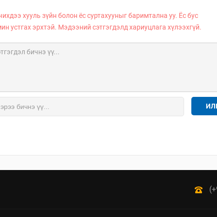
чихдээ хууль зүйн болон ёс суртахууныг баримтална уу. Ёс бус
мин устгах эрхтэй. Мэдээний сэтгэгдэлд хариуцлага хүлээхгүй.
ИЛ
(+