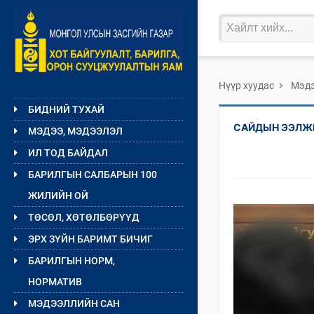
Нүүр хуудас
Мэдэ
БИДНИЙ ТУХАЙ
САЙДЫН ЭЭЛЖИ
МЭДЭЭ, МЭДЭЭЛЭЛ
ИЛ ТОД БАЙДАЛ
БАРИЛГЫН САЛБАРЫН 100
ЖИЛИЙН ОЙ
ТӨСӨЛ, ХӨТӨЛБӨРҮҮД
ЭРХ ЗҮЙН БАРИМТ БИЧИГ
БАРИЛГЫН НОРМ,
НОРМАТИВ
МЭДЭЭЛЛИЙН САН