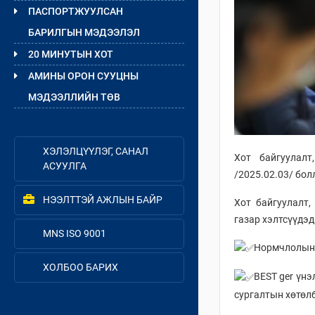
ПАСПОРТЖУУЛСАН
БАРИЛГЫН МЭДЭЭЛЭЛ
20 МИНУТЫН ХОТ
АМИНЫ ОРОН СУУЦНЫ
МЭДЭЭЛЛИЙН ТӨВ
ХЭЛЭЛЦҮҮЛЭГ, САНАЛ
Хот байгуулалт
АСУУЛГА
/2025.02.03/ бол
НЭЭЛТТЭЙ АЖЛЫН БАЙР
Хот байгуулалт,
газар хэлтсүүдэд
MNS ISO 9001
Нормчлолын 
ХОЛБОО БАРИХ
BEST ger үнэ
сургалтын хөтөлб