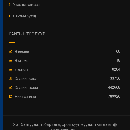
ТӨЛӨВЛӨГӨӨНИЙ
Утасны жагсаалт
ХЭРЭГЖИЛТЭНД ХИЙСЭН
ХЯНАЛТ-ШИНЖИЛГЭЭ,
Сайтын бүтэц
ҮНЭЛГЭЭНИЙ ТАЙЛАН
2026 / 04 / 15
САЙТЫН ТООЛУУР
Увс аймгийн Улаангом сумын
гадна ариутгах татуургын төв
шугам, бохир усын насос станц,
60
Өнөөдөр
аваарын сан, биоцөөрөм шинээр
барих ажил.
1118
Өчигдөр
2026 / 04 / 07
10204
7 хоногт
33756
Сүүлийн сард
ТӨРИЙН ЖИНХЭНЭ АЛБАН
ХААГЧИЙГ ШИЛЖИН
442668
Сүүлийн жилд
АЖИЛЛУУЛАХ ТУХАЙ ЗАР
1789926
Нийт хандалт
2026 / 04 / 03
ХББОСЯ-ны Нэгдсэн төсөл
хэрэгжүүлэх нэгжид дараах
мэргэжлээр Зөвлөх сонгон
Хот байгуулалт, барилга, орон сууцжуулалтын яам | @
шалгаруулж авна.