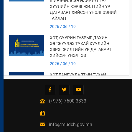
ШИНЭЧИЛСЭН НАЙРУУЛГА/
ХУУЛИЙН ХЭРЭГЖИЛТИЙН ҮР
ДАГАВАРТ ХИЙСЭН ҮНЭЛГЭЭНИЙ
ТАЙЛАН
2026 / 06 / 19
ХОТ, СУУРИН ГАЗРЫГ ДАХИН
ХӨГЖҮҮЛЭХ ТУХАЙ ХУУЛИЙН
ХЭРЭГЖИЛТИЙН ҮР ДАГАВАРТ
ХИЙСЭН ҮНЭЛГЭЭ
2026 / 06 / 19
ХОТ БАЙГУУЛАЛТЫН ТУХАЙ
ХУУЛИЙН ХЭРЭГЖИЛТИЙН ҮР
ДАГАВАРТ ХИЙСЭН ҮНЭЛГЭЭНИЙ
ТАЙЛАН
(+976) 7600 3333
2026 / 06 / 19
СУУЦ ӨМЧЛӨГЧДИЙН
ХОЛБООНЫ ЭРХ ЗҮЙН БАЙДАЛ,
НИЙТИЙН ЗОРИУЛАЛТТАЙ ОРОН
info@mudch.gov.mn
СУУЦНЫ БАЙШИНГИЙН ДУНДЫН