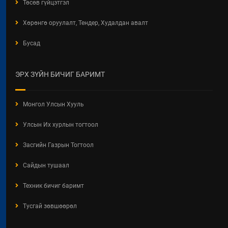
БАЙДЛААР
Төсөв гүйцэтгэл
2026 / 06 / 11
Хөрөнгө оруулалт, Тендер, Худалдан авалт
ХОТ БАЙГУУЛАЛТЫН ТУХАЙ
Бусад
ХУУЛИЙН ШИНЭЧИЛСЭН
НАЙРУУЛГЫН ТӨСЛИЙН
ХЭЛЭЛЦҮҮЛЭГ
ЭРХ ЗҮЙН БИЧИГ БАРИМТ
2026 / 05 / 13
"АЖ АХУЙН НЭГЖ,
Монгол Улсын Хууль
БАЙГУУЛЛАГЫН ТООЛЛОГО -
2026" Видео Шторк
Улсын Их хурлын тогтоол
2026 / 05 / 04
Засгийн Газрын Тогтоол
"АЖ АХУЙН НЭГЖ,
БАЙГУУЛЛАГЫН ТООЛЛОГО -
Сайдын тушаал
2026"
Техник бичиг баримт
2026 / 05 / 04
Тусгай зөвшөөрөл
Барилгын хашаанд байршуулах
салбарын 100 жилд зориулсан
стикер