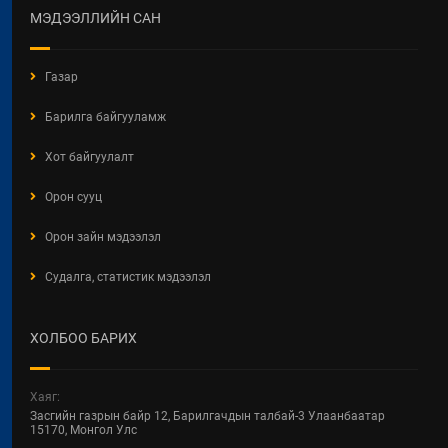
МЭДЭЭЛЛИЙН САН
2026 / 04 / 28
БАРИЛГЫН ЕРӨНХИЙ ХУУЛИЙН
Газар
ШИНЭЧИЛСЭН НАЙРУУЛГЫН
ТӨСЛИЙН ЦУВРАЛ
Барилга байгууламж
ХЭЛЭЛЦҮҮЛЭГ
2026 / 04 / 27
Хот байгуулалт
ХББОСЯ Авлигын эсрэг нэгдэж
Орон сууц
байна
Орон зайн мэдээлэл
2026 / 04 / 24
Судалга, статистик мэдээлэл
БАРИЛГЫН ТУХАЙ ХУУЛИЙН
ШИНЭЧИЛСЭН НАЙРУУЛГЫН
ЦУВРАЛ ХЭЛЭЛЦҮҮЛЭГ
ХОЛБОО БАРИХ
2026 / 04 / 22
ХОТ БАЙГУУЛАЛТ, БАРИЛГА,
Хаяг:
ОРОН СУУЦЖУУЛАЛТЫН ЯАМНЫ
Засгийн газрын байр 12, Барилгачдын талбай-3 Улаанбаатар
2025 ОНЫ ГҮЙЦЭТГЭЛИЙН
15170, Монгол Улс