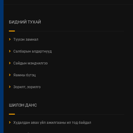
ӨМЧЛӨЛИЙН ЭД ХӨРӨНГИЙН
ТУХАЙ ХУУЛИЙН
ХЭРЭГЖИЛТИЙН ҮР ДАГАВАРТ
ХИЙСЭН ҮНЭЛГЭЭ
БИДНИЙ ТУХАЙ
2026 / 06 / 19
Түүхэн замнал
ОРОН СУУЦНЫ ТУХАЙ ХУУЛИЙН
ХЭРЭГЖИЛТИЙН ҮР ДАГАВАРТ
Салбарын алдартнууд
ХИЙСЭН ҮНЭЛГЭЭНИЙ ТАЙЛАН
2026 / 06 / 19
Сайдын мэндчилгээ
БАРИЛГЫН ТУХАЙ ХУУЛИЙН
Яамны бүтэц
ХЭРЭГЖИЛТИЙН ҮР ДАГАВРЫН
СУДАЛГАА
Зорилт, зорилго
2026 / 06 / 19
ХОТ БАЙГУУЛАЛТЫН БАРИМТ
ШИЛЭН ДАНС
БИЧИГ БОЛОВСРУУЛАХ ЭРХИЙН
ЗӨВШӨӨРӨЛТЭЙ АЖ АХУЙН
НЭГЖ, БАЙГУУЛЛАГЫН
Худалдан авах үйл ажилгааны ил тод байдал
МЭДЭЭЛЭЛ 2026 ОНЫ 06 САРЫН