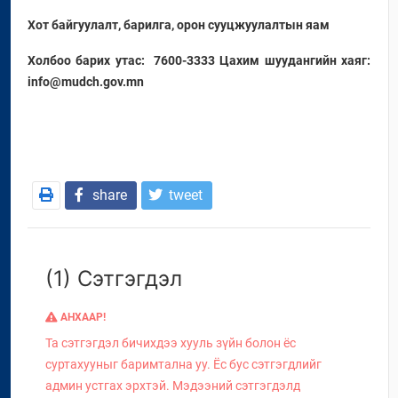
Хот байгуулалт, барилга, орон сууцжуулалтын яам
Холбоо барих утас: 7600-3333 Цахим шуудангийн хаяг:
info@mudch.gov.mn
share
tweet
(1) Сэтгэгдэл
АНХААР!
Та сэтгэгдэл бичихдээ хууль зүйн болон ёс
суртахууныг баримтална уу. Ёс бус сэтгэгдлийг
админ устгах эрхтэй. Мэдээний сэтгэгдэлд