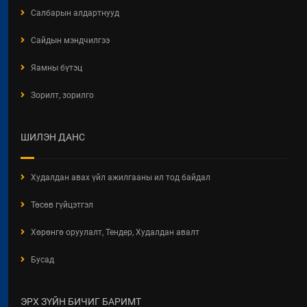
ХЭРЭГЖИЛТИЙН ҮР ДАГАВАРТ
Салбарын алдартнууд
ХИЙСЭН ҮНЭЛГЭЭНИЙ ТАЙЛАН
2026 / 06 / 19
Сайдын мэндчилгээ
БАРИЛГЫН ТУХАЙ ХУУЛИЙН
Яамны бүтэц
ХЭРЭГЖИЛТИЙН ҮР ДАГАВРЫН
СУДАЛГАА
Зорилт, зорилго
2026 / 06 / 19
ХОТ БАЙГУУЛАЛТЫН БАРИМТ
ШИЛЭН ДАНС
БИЧИГ БОЛОВСРУУЛАХ ЭРХИЙН
ЗӨВШӨӨРӨЛТЭЙ АЖ АХУЙН
НЭГЖ, БАЙГУУЛЛАГЫН
Худалдан авах үйл ажилгааны ил тод байдал
МЭДЭЭЛЭЛ 2026 ОНЫ 06 САРЫН
БАЙДЛААР
Төсөв гүйцэтгэл
2026 / 06 / 11
Хөрөнгө оруулалт, Тендер, Худалдан авалт
ХОТ БАЙГУУЛАЛТЫН ТУХАЙ
Бусад
ХУУЛИЙН ШИНЭЧИЛСЭН
НАЙРУУЛГЫН ТӨСЛИЙН
ХЭЛЭЛЦҮҮЛЭГ
ЭРХ ЗҮЙН БИЧИГ БАРИМТ