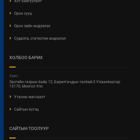
Хот байгуулалт
ХББОСЯ Авлигын эсрэг нэгдэж
Орон сууц
байна
Орон зайн мэдээлэл
2026 / 04 / 24
Судалга, статистик мэдээлэл
БАРИЛГЫН ТУХАЙ ХУУЛИЙН
ШИНЭЧИЛСЭН НАЙРУУЛГЫН
ЦУВРАЛ ХЭЛЭЛЦҮҮЛЭГ
ХОЛБОО БАРИХ
2026 / 04 / 22
ХОТ БАЙГУУЛАЛТ, БАРИЛГА,
Хаяг:
ОРОН СУУЦЖУУЛАЛТЫН ЯАМНЫ
Засгийн газрын байр 12, Барилгачдын талбай-3 Улаанбаатар
2025 ОНЫ ГҮЙЦЭТГЭЛИЙН
15170, Монгол Улс
ТӨЛӨВЛӨГӨӨНИЙ
Утасны жагсаалт
ХЭРЭГЖИЛТЭНД ХИЙСЭН
ХЯНАЛТ-ШИНЖИЛГЭЭ,
Сайтын бүтэц
ҮНЭЛГЭЭНИЙ ТАЙЛАН
2026 / 04 / 15
САЙТЫН ТООЛУУР
Увс аймгийн Улаангом сумын
гадна ариутгах татуургын төв