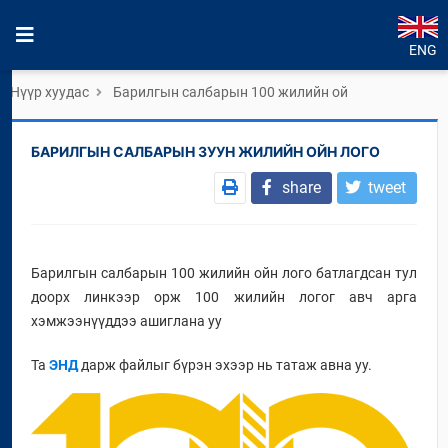
ENG
Нүүр хуудас
Барилгын салбарын 100 жилийн ой
БАРИЛГЫН САЛБАРЫН ЗУУН ЖИЛИЙН ОЙН ЛОГО
share
tweet
Барилгын салбарын 100 жилийн ойн лого батлагдсан тул
доорх линкээр орж 100 жилийн логог авч арга
хэмжээнүүддээ ашиглана уу
Та
ЭНД
дарж файлыг бүрэн эхээр нь татаж авна уу.