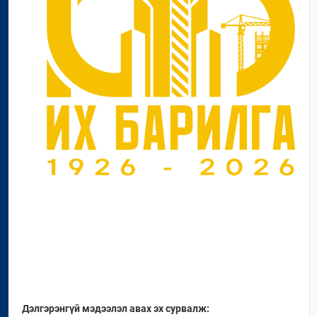
Дэлгэрэнгүй мэдээлэл авах эх сурвалж: