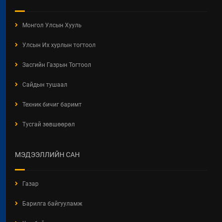
2026 / 05 / 13
"АЖ АХУЙН НЭГЖ,
Монгол Улсын Хууль
БАЙГУУЛЛАГЫН ТООЛЛОГО -
2026" Видео Шторк
Улсын Их хурлын тогтоол
2026 / 05 / 04
Засгийн Газрын Тогтоол
"АЖ АХУЙН НЭГЖ,
БАЙГУУЛЛАГЫН ТООЛЛОГО -
Сайдын тушаал
2026"
Техник бичиг баримт
2026 / 05 / 04
Тусгай зөвшөөрөл
Барилгын хашаанд байршуулах
салбарын 100 жилд зориулсан
стикер
МЭДЭЭЛЛИЙН САН
2026 / 04 / 28
БАРИЛГЫН ЕРӨНХИЙ ХУУЛИЙН
Газар
ШИНЭЧИЛСЭН НАЙРУУЛГЫН
ТӨСЛИЙН ЦУВРАЛ
Барилга байгууламж
ХЭЛЭЛЦҮҮЛЭГ
2026 / 04 / 27