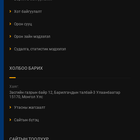
ХЭЛЭЛЦҮҮЛЭГ
2026 / 04 / 27
Хот байгуулалт
ХББОСЯ Авлигын эсрэг нэгдэж
Орон сууц
байна
Орон зайн мэдээлэл
2026 / 04 / 24
Судалга, статистик мэдээлэл
БАРИЛГЫН ТУХАЙ ХУУЛИЙН
ШИНЭЧИЛСЭН НАЙРУУЛГЫН
ЦУВРАЛ ХЭЛЭЛЦҮҮЛЭГ
ХОЛБОО БАРИХ
2026 / 04 / 22
ХОТ БАЙГУУЛАЛТ, БАРИЛГА,
Хаяг:
ОРОН СУУЦЖУУЛАЛТЫН ЯАМНЫ
Засгийн газрын байр 12, Барилгачдын талбай-3 Улаанбаатар
2025 ОНЫ ГҮЙЦЭТГЭЛИЙН
15170, Монгол Улс
ТӨЛӨВЛӨГӨӨНИЙ
Утасны жагсаалт
ХЭРЭГЖИЛТЭНД ХИЙСЭН
ХЯНАЛТ-ШИНЖИЛГЭЭ,
Сайтын бүтэц
ҮНЭЛГЭЭНИЙ ТАЙЛАН
2026 / 04 / 15
САЙТЫН ТООЛУУР