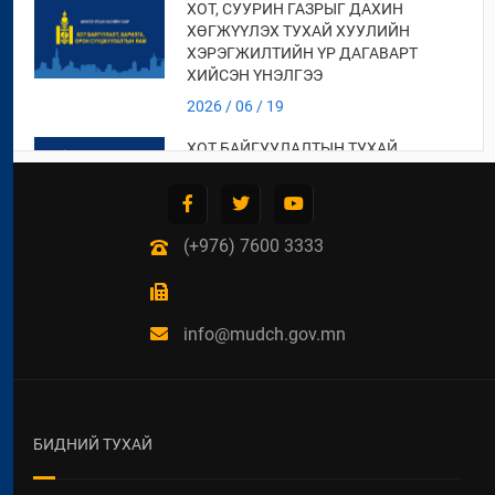
ХОТ, СУУРИН ГАЗРЫГ ДАХИН
ХӨГЖҮҮЛЭХ ТУХАЙ ХУУЛИЙН
ХЭРЭГЖИЛТИЙН ҮР ДАГАВАРТ
ХИЙСЭН ҮНЭЛГЭЭ
2026 / 06 / 19
ХОТ БАЙГУУЛАЛТЫН ТУХАЙ
ХУУЛИЙН ХЭРЭГЖИЛТИЙН ҮР
ДАГАВАРТ ХИЙСЭН ҮНЭЛГЭЭНИЙ
ТАЙЛАН
(+976) 7600 3333
2026 / 06 / 19
СУУЦ ӨМЧЛӨГЧДИЙН
ХОЛБООНЫ ЭРХ ЗҮЙН БАЙДАЛ,
НИЙТИЙН ЗОРИУЛАЛТТАЙ ОРОН
info@mudch.gov.mn
СУУЦНЫ БАЙШИНГИЙН ДУНДЫН
ӨМЧЛӨЛИЙН ЭД ХӨРӨНГИЙН
ТУХАЙ ХУУЛИЙН
ХЭРЭГЖИЛТИЙН ҮР ДАГАВАРТ
ХИЙСЭН ҮНЭЛГЭЭ
БИДНИЙ ТУХАЙ
2026 / 06 / 19