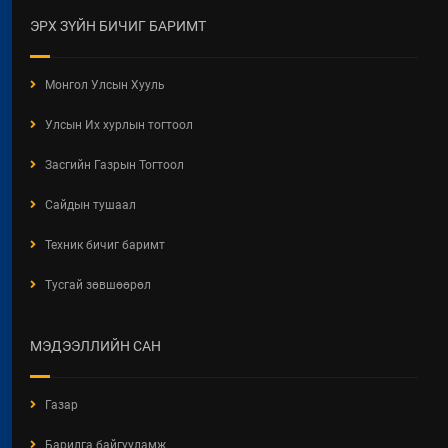
ХЭЛЭЛЦҮҮЛЭГ
ЭРХ ЗҮЙН БИЧИГ БАРИМТ
2026 / 05 / 13
"АЖ АХУЙН НЭГЖ,
Монгол Улсын Хууль
БАЙГУУЛЛАГЫН ТООЛЛОГО -
2026" Видео Шторк
Улсын Их хурлын тогтоол
2026 / 05 / 04
Засгийн Газрын Тогтоол
"АЖ АХУЙН НЭГЖ,
БАЙГУУЛЛАГЫН ТООЛЛОГО -
Сайдын тушаал
2026"
Техник бичиг баримт
2026 / 05 / 04
Тусгай зөвшөөрөл
Барилгын хашаанд байршуулах
салбарын 100 жилд зориулсан
стикер
МЭДЭЭЛЛИЙН САН
2026 / 04 / 28
БАРИЛГЫН ЕРӨНХИЙ ХУУЛИЙН
Газар
ШИНЭЧИЛСЭН НАЙРУУЛГЫН
ТӨСЛИЙН ЦУВРАЛ
Барилга байгууламж