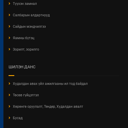
Түүхэн замнал
ОРОН СУУЦНЫ ТУХАЙ ХУУЛИЙН
ХЭРЭГЖИЛТИЙН ҮР ДАГАВАРТ
Салбарын алдартнууд
ХИЙСЭН ҮНЭЛГЭЭНИЙ ТАЙЛАН
2026 / 06 / 19
Сайдын мэндчилгээ
БАРИЛГЫН ТУХАЙ ХУУЛИЙН
Яамны бүтэц
ХЭРЭГЖИЛТИЙН ҮР ДАГАВРЫН
СУДАЛГАА
Зорилт, зорилго
2026 / 06 / 19
ХОТ БАЙГУУЛАЛТЫН БАРИМТ
ШИЛЭН ДАНС
БИЧИГ БОЛОВСРУУЛАХ ЭРХИЙН
ЗӨВШӨӨРӨЛТЭЙ АЖ АХУЙН
НЭГЖ, БАЙГУУЛЛАГЫН
Худалдан авах үйл ажилгааны ил тод байдал
МЭДЭЭЛЭЛ 2026 ОНЫ 06 САРЫН
БАЙДЛААР
Төсөв гүйцэтгэл
2026 / 06 / 11
Хөрөнгө оруулалт, Тендер, Худалдан авалт
ХОТ БАЙГУУЛАЛТЫН ТУХАЙ
Бусад
ХУУЛИЙН ШИНЭЧИЛСЭН
НАЙРУУЛГЫН ТӨСЛИЙН