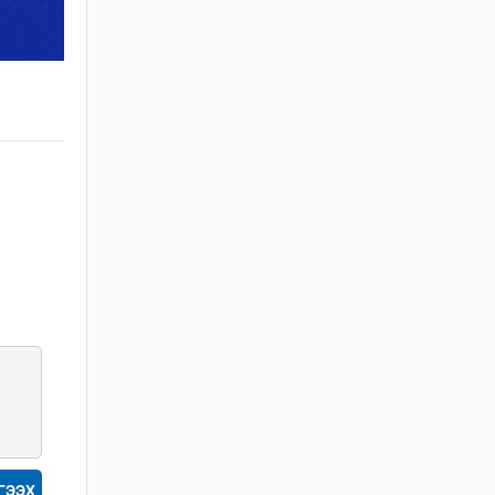
БАРИЛГЫН ТУХАЙ
ХУУЛИЙН
ХЭРЭГЖИЛТИЙН ҮР
ДАГАВРЫН СУДАЛГАА
2026 / 06 / 19
ХОТ БАЙГУУЛАЛТЫН
БАРИМТ БИЧИГ
БОЛОВСРУУЛАХ
ЭРХИЙН
ЗӨВШӨӨРӨЛТЭЙ АЖ
АХУЙН НЭГЖ,
БАЙГУУЛЛАГЫН
МЭДЭЭЛЭЛ 2026 ОНЫ
06 САРЫН БАЙДЛААР
2026 / 06 / 11
ХОТ БАЙГУУЛАЛТЫН
ТУХАЙ ХУУЛИЙН
ШИНЭЧИЛСЭН
НАЙРУУЛГЫН
ГЭЭХ
ТӨСЛИЙН