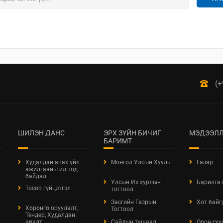
(+
ШИЛЭН ДАНС
ЭРХ ЗҮЙН БИЧИГ
МЭДЭЭЛЛ
БАРИМТ
Худалдан авах үйл
Монгол Улсын Хууль
Газар
ажилгааны ил тод
байдал
Улсын Их хурлын
Барилга
Төсөв гүйцэтгэл
тогтоол
Засгийн Газрын
Хот байг
Хөрөнгө оруулалт,
Тогтоол
Тендер, Худалдан
авалт
Сайдын тушаал
Орон суу