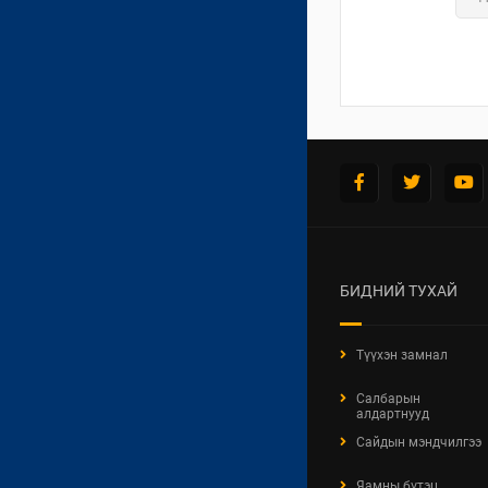
БИДНИЙ ТУХАЙ
Түүхэн замнал
Салбарын
алдартнууд
Сайдын мэндчилгээ
Яамны бүтэц