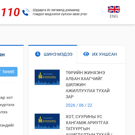
.
ENG
ШИНЭ МЭДЭЭ
ИХ УНШСАН
ЫН
tweet
ТӨРИЙН ЖИНХЭНЭ
АЛБАН ХААГЧИЙГ
ШИЛЖИН
АЖИЛЛУУЛАХ ТУХАЙ
ЗАР
ар хот
хүртэлх
2026 / 06 / 22
илээ.
ХОТ, СУУРИНЫ УС
ХАНГАМЖ АРИУТГАХ
мэндийг
ТАТУУРГЫН
АШИГЛАЛТЫН ТУХАЙ /