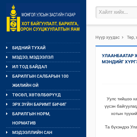
Нүүр хуудас
Төр,
БИДНИЙ ТУХАЙ
УЛААНБААТАР 
МЭДЭЭ, МЭДЭЭЛЭЛ
МЭНДИЙГ ХҮРГ
ИЛ ТОД БАЙДАЛ
БАРИЛГЫН САЛБАРЫН 100
ЖИЛИЙН ОЙ
ТӨСӨЛ, ХӨТӨЛБӨРҮҮД
Уулс тийшээ х
ЭРХ ЗҮЙН БАРИМТ БИЧИГ
үүсэн байгуула
хотын түүхий
БАРИЛГЫН НОРМ,
НОРМАТИВ
Та бүхэндээ Ул
МЭДЭЭЛЛИЙН САН