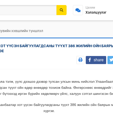
Цахим
Хэлэлцүүлэг
 хувийн хэвшлийн түншлэл
ХОТ ҮҮСЭН БАЙГУУЛАГДСАНЫ ТҮҮХТ 386 ЖИЛИЙН ОЙН БАЯР
ЭЕ
share
аяа тэлж, үүлс дээшээ дээвэр тулсан улсын минь нийслэл Улаанбаат
гдсан түүхт ойн өдөр өнөөдөр тохиож байна. Өнгөрснөөс өнөөдрийг 
г бүтээхэд иргэн бүрийн хөдөлмөрч үйлс, халуун сэтгэл шингэсэн б
аанбаатар хот үүсэн байгуулагдсаны түүхт 386 жилийн ойн баярын 
хүргэе.