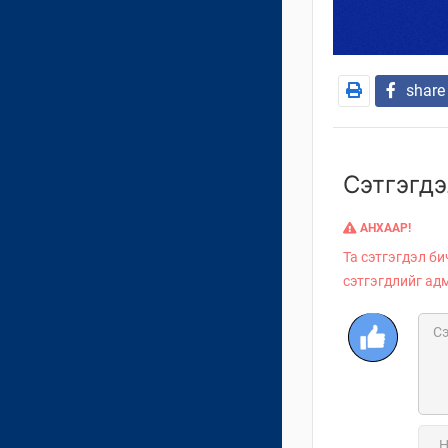
share
Сэтгэгдэ
АНХААР!
Та сэтгэгдэл би
сэтгэгдлийг ад