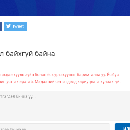
tweet
л байхгүй байна
чихдээ хууль зүйн болон ёс суртахууныг баримтална уу. Ёс бус
мин устгах эрхтэй. Мэдээний сэтгэгдэлд хариуцлага хүлээхгүй.
ИЛ