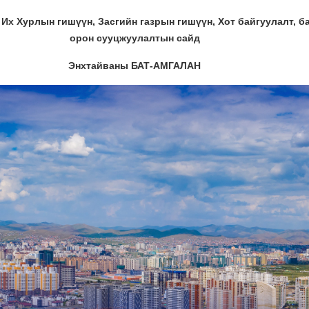
Их Хурлын гишүүн, Засгийн газрын гишүүн, Хот байгуулалт, б
орон сууцжуулалтын сайд
Энхтайваны БАТ-АМГАЛАН