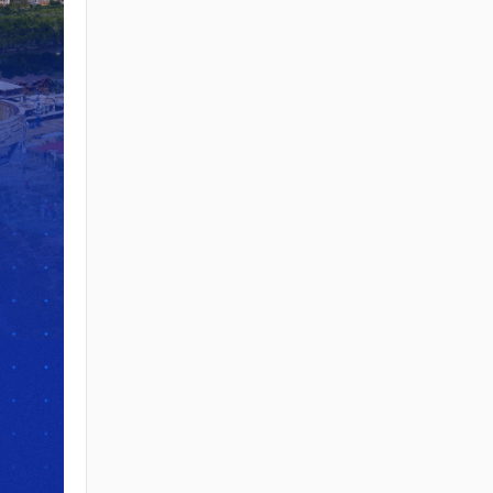
СУУЦ ӨМЧЛӨГЧДИЙН
ХОЛБООНЫ ЭРХ ЗҮЙН
БАЙДАЛ, НИЙТИЙН
ЗОРИУЛАЛТТАЙ ОРОН
СУУЦНЫ
БАЙШИНГИЙН
ДУНДЫН ӨМЧЛӨЛИЙН
ЭД ХӨРӨНГИЙН ТУХАЙ
ХУУЛИЙН
ХЭРЭГЖИЛТИЙН ҮР
ДАГАВАРТ ХИЙСЭН
ҮНЭЛГЭЭ
2026 / 06 / 19
ОРОН СУУЦНЫ ТУХАЙ
ХУУЛИЙН
ХЭРЭГЖИЛТИЙН ҮР
ДАГАВАРТ ХИЙСЭН
ҮНЭЛГЭЭНИЙ ТАЙЛАН
2026 / 06 / 19