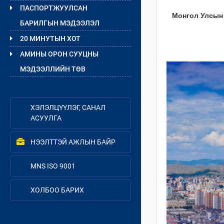
ПАСПОРТЖУУЛСАН
Монгол Улсын 
БАРИЛГЫН МЭДЭЭЛЭЛ
20 МИНУТЫН ХОТ
АМИНЫ ОРОН СУУЦНЫ
МЭДЭЭЛЛИЙН ТӨВ
ХЭЛЭЛЦҮҮЛЭГ, САНАЛ
АСУУЛГА
НЭЭЛТТЭЙ АЖЛЫН БАЙР
MNS ISO 9001
ХОЛБОО БАРИХ