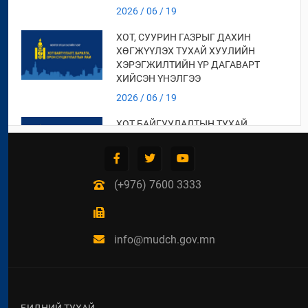
2026 / 06 / 19
ХОТ, СУУРИН ГАЗРЫГ ДАХИН
ХӨГЖҮҮЛЭХ ТУХАЙ ХУУЛИЙН
ХЭРЭГЖИЛТИЙН ҮР ДАГАВАРТ
ХИЙСЭН ҮНЭЛГЭЭ
2026 / 06 / 19
ХОТ БАЙГУУЛАЛТЫН ТУХАЙ
ХУУЛИЙН ХЭРЭГЖИЛТИЙН ҮР
ДАГАВАРТ ХИЙСЭН ҮНЭЛГЭЭНИЙ
ТАЙЛАН
(+976) 7600 3333
2026 / 06 / 19
СУУЦ ӨМЧЛӨГЧДИЙН
ХОЛБООНЫ ЭРХ ЗҮЙН БАЙДАЛ,
НИЙТИЙН ЗОРИУЛАЛТТАЙ ОРОН
info@mudch.gov.mn
СУУЦНЫ БАЙШИНГИЙН ДУНДЫН
ӨМЧЛӨЛИЙН ЭД ХӨРӨНГИЙН
ТУХАЙ ХУУЛИЙН
ХЭРЭГЖИЛТИЙН ҮР ДАГАВАРТ
ХИЙСЭН ҮНЭЛГЭЭ
БИДНИЙ ТУХАЙ