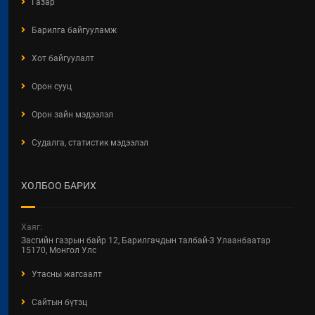
Газар
ШИНЭЧИЛСЭН НАЙРУУЛГЫН
ТӨСЛИЙН ЦУВРАЛ
Барилга байгууламж
ХЭЛЭЛЦҮҮЛЭГ
2026 / 04 / 27
Хот байгуулалт
ХББОСЯ Авлигын эсрэг нэгдэж
Орон сууц
байна
Орон зайн мэдээлэл
2026 / 04 / 24
Судалга, статистик мэдээлэл
БАРИЛГЫН ТУХАЙ ХУУЛИЙН
ШИНЭЧИЛСЭН НАЙРУУЛГЫН
ЦУВРАЛ ХЭЛЭЛЦҮҮЛЭГ
ХОЛБОО БАРИХ
2026 / 04 / 22
ХОТ БАЙГУУЛАЛТ, БАРИЛГА,
Хаяг:
ОРОН СУУЦЖУУЛАЛТЫН ЯАМНЫ
Засгийн газрын байр 12, Барилгачдын талбай-3 Улаанбаатар
2025 ОНЫ ГҮЙЦЭТГЭЛИЙН
15170, Монгол Улс
ТӨЛӨВЛӨГӨӨНИЙ
Утасны жагсаалт
ХЭРЭГЖИЛТЭНД ХИЙСЭН
ХЯНАЛТ-ШИНЖИЛГЭЭ,
Сайтын бүтэц
ҮНЭЛГЭЭНИЙ ТАЙЛАН