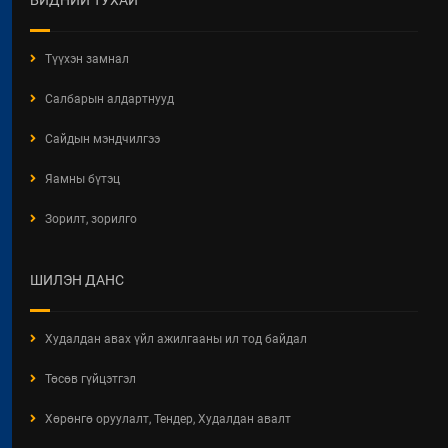
2026 / 06 / 19
Түүхэн замнал
ОРОН СУУЦНЫ ТУХАЙ ХУУЛИЙН
ХЭРЭГЖИЛТИЙН ҮР ДАГАВАРТ
Салбарын алдартнууд
ХИЙСЭН ҮНЭЛГЭЭНИЙ ТАЙЛАН
2026 / 06 / 19
Сайдын мэндчилгээ
БАРИЛГЫН ТУХАЙ ХУУЛИЙН
Яамны бүтэц
ХЭРЭГЖИЛТИЙН ҮР ДАГАВРЫН
СУДАЛГАА
Зорилт, зорилго
2026 / 06 / 19
ХОТ БАЙГУУЛАЛТЫН БАРИМТ
ШИЛЭН ДАНС
БИЧИГ БОЛОВСРУУЛАХ ЭРХИЙН
ЗӨВШӨӨРӨЛТЭЙ АЖ АХУЙН
НЭГЖ, БАЙГУУЛЛАГЫН
Худалдан авах үйл ажилгааны ил тод байдал
МЭДЭЭЛЭЛ 2026 ОНЫ 06 САРЫН
БАЙДЛААР
Төсөв гүйцэтгэл
2026 / 06 / 11
Хөрөнгө оруулалт, Тендер, Худалдан авалт
ХОТ БАЙГУУЛАЛТЫН ТУХАЙ