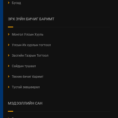
Бусад
ХУУЛИЙН ШИНЭЧИЛСЭН
НАЙРУУЛГЫН ТӨСЛИЙН
ХЭЛЭЛЦҮҮЛЭГ
ЭРХ ЗҮЙН БИЧИГ БАРИМТ
2026 / 05 / 13
"АЖ АХУЙН НЭГЖ,
Монгол Улсын Хууль
БАЙГУУЛЛАГЫН ТООЛЛОГО -
2026" Видео Шторк
Улсын Их хурлын тогтоол
2026 / 05 / 04
Засгийн Газрын Тогтоол
"АЖ АХУЙН НЭГЖ,
БАЙГУУЛЛАГЫН ТООЛЛОГО -
Сайдын тушаал
2026"
Техник бичиг баримт
2026 / 05 / 04
Тусгай зөвшөөрөл
Барилгын хашаанд байршуулах
салбарын 100 жилд зориулсан
стикер
МЭДЭЭЛЛИЙН САН
2026 / 04 / 28
БАРИЛГЫН ЕРӨНХИЙ ХУУЛИЙН