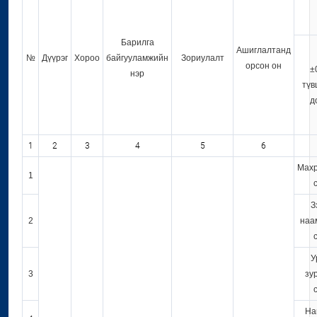
Барилга
Ашиглалтанд
№
Дүүрэг
Хороо
байгууламжийн
Зориулалт
орсон он
±
нэр
түв
д
1
2
3
4
5
6
Мах
1
З
2
наа
У
3
зу
На