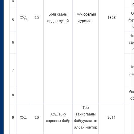
4
О
Богд хааны
Түүх соёлын
ХУД
15
1893
5
бу
ордон музей
дурсгалт
Н
6
са
Но
7
ла
Өв
8
о
Төр
ХУД 16-р
захиргааны
9
ХУД
16
2011
хорооны байр
байгууллагын
албан контор