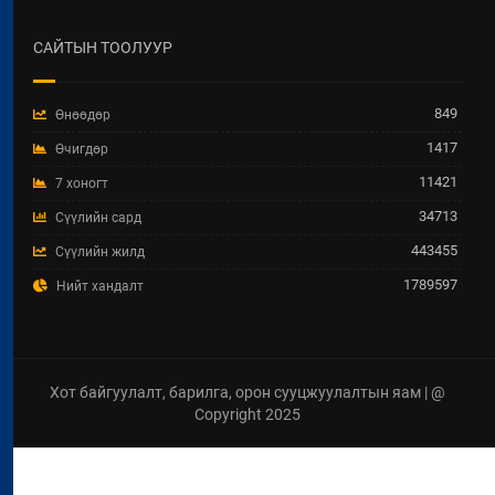
2026 / 04 / 15
САЙТЫН ТООЛУУР
Увс аймгийн Улаангом сумын
гадна ариутгах татуургын төв
шугам, бохир усын насос станц,
849
Өнөөдөр
аваарын сан, биоцөөрөм шинээр
барих ажил.
1417
Өчигдөр
2026 / 04 / 07
11421
7 хоногт
34713
Сүүлийн сард
ТӨРИЙН ЖИНХЭНЭ АЛБАН
ХААГЧИЙГ ШИЛЖИН
443455
Сүүлийн жилд
АЖИЛЛУУЛАХ ТУХАЙ ЗАР
1789597
Нийт хандалт
2026 / 04 / 03
ХББОСЯ-ны Нэгдсэн төсөл
хэрэгжүүлэх нэгжид дараах
мэргэжлээр Зөвлөх сонгон
Хот байгуулалт, барилга, орон сууцжуулалтын яам | @
шалгаруулж авна.
Copyright 2025
2026 / 04 / 02
Хот байгуулалт барилга, орон