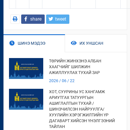
share
tweet
ШИНЭ МЭДЭЭ
ИХ УНШСАН
ТӨРИЙН ЖИНХЭНЭ АЛБАН
ХААГЧИЙГ ШИЛЖИН
АЖИЛЛУУЛАХ ТУХАЙ ЗАР
2026 / 06 / 22
ХОТ, СУУРИНЫ УС ХАНГАМЖ
АРИУТГАХ ТАТУУРГЫН
АШИГЛАЛТЫН ТУХАЙ /
ШИНЭЧИЛСЭН НАЙРУУЛГА/
ХУУЛИЙН ХЭРЭГЖИЛТИЙН ҮР
ДАГАВАРТ ХИЙСЭН ҮНЭЛГЭЭНИЙ
ТАЙЛАН