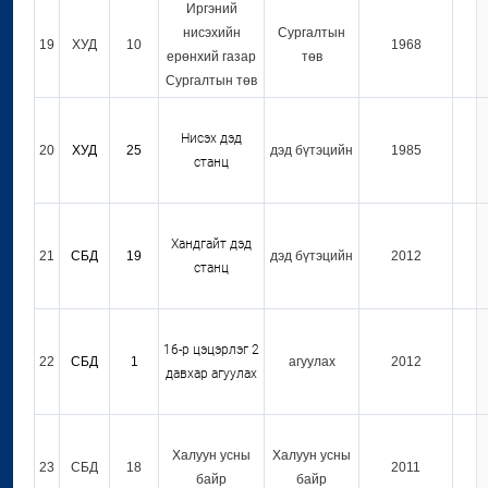
Иргэний
нисэхийн
Сургалтын
19
ХУД
10
1968
ерөнхий газар
төв
Сургалтын төв
Нисэх дэд
20
ХУД
25
дэд бүтэцийн
1985
станц
Хандгайт дэд
21
СБД
19
дэд бүтэцийн
2012
станц
16-р цэцэрлэг 2
22
СБД
1
агуулах
2012
давхар агуулах
Халуун усны
Халуун усны
23
СБД
18
2011
байр
байр