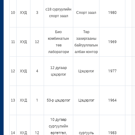
с18 сургуулийн
10
ХУД
3
Спорт заал
1980
спорт заал
Био
Төр
комбинатын
захиргааны
11
ХУД
12
1969
төв
байгууллагын
лаборатори
албан контор
12 дугаар
12
ХУД
4
Цэцэрлэг
1977
цэцэрлэг
13
ХУД
1
53-р цэцэрлэг
Цэцэрлэг
1964
10 дугаар
сургуулийн
14
ХУД
12
өргөтгөл,
сургууль
1983