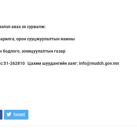
элэл авах эх сурвалж:
 барилга, орон сууцжуулалтын яамны
н бодлого, зохицуулалтын газар
ас:51-262810 Цахим шуудангийн хаяг: info@mudch.gov.mn
tweet