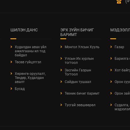
(+
ШИЛЭН ДАНС
ЭРХ ЗҮЙН БИЧИГ
МЭДЭЭЛЛ
БАРИМТ
Худалдан авах үйл
Монгол Улсын Хууль
Газар
ажилгааны ил тод
байдал
Улсын Их хурлын
Барилга
Төсөв гүйцэтгэл
тогтоол
Засгийн Газрын
Хот байг
Хөрөнгө оруулалт,
Тогтоол
Тендер, Худалдан
авалт
Сайдын тушаал
Орон суу
Бусад
Техник бичиг баримт
Орон зай
Тусгай зөвшөөрөл
Судалга,
мэдээлэ