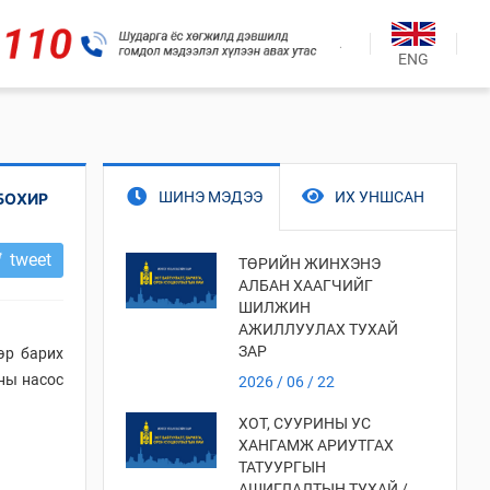
.
ENG
ШИНЭ МЭДЭЭ
ИХ УНШСАН
БОХИР
tweet
ТӨРИЙН ЖИНХЭНЭ
АЛБАН ХААГЧИЙГ
ШИЛЖИН
АЖИЛЛУУЛАХ ТУХАЙ
ЗАР
эр барих
сны насос
2026 / 06 / 22
ХОТ, СУУРИНЫ УС
ХАНГАМЖ АРИУТГАХ
ТАТУУРГЫН
АШИГЛАЛТЫН ТУХАЙ /