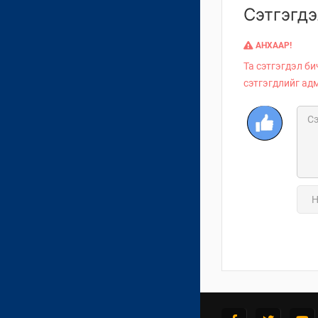
Сэтгэгдэ
АНХААР!
Та сэтгэгдэл би
сэтгэгдлийг ад