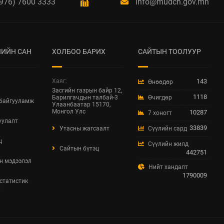
976) 7600 3333
info@mudch.gov.mn
БАРИЛГЫН ТУХАЙ
ХУУЛИЙН
ХЭРЭГЖИЛТИЙН ҮР
ДАГАВРЫН СУДАЛГАА
2026 / 06 / 19
ИЙН САН
ХОЛБОО БАРИХ
САЙТЫН ТООЛУУР
ХОТ БАЙГУУЛАЛТЫН
БАРИМТ БИЧИГ
Хаяг:
143
Өнөөдөр
БОЛОВСРУУЛАХ
Засгийн газрын байр 12,
1118
Барилгачдын талбай-3
Өчигдөр
ЭРХИЙН
 байгууламж
Улаанбаатар 15170,
ЗӨВШӨӨРӨЛТЭЙ АЖ
Монгол Улс
10287
7 хоногт
АХУЙН НЭГЖ,
уулалт
33839
Утасны жагсаалт
Сүүлийн сард
БАЙГУУЛЛАГЫН
МЭДЭЭЛЭЛ 2026 ОНЫ
ц
Сүүлийн жилд
Сайтын бүтэц
06 САРЫН БАЙДЛААР
442751
н мэдээлэл
2026 / 06 / 11
Нийт хандалт
1790009
 статистик
ХОТ БАЙГУУЛАЛТЫН
л
ТУХАЙ ХУУЛИЙН
ШИНЭЧИЛСЭН
НАЙРУУЛГЫН
ТӨСЛИЙН