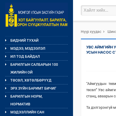
Нүүр хуудас
Шинэ
БИДНИЙ ТУХАЙ
УВС АЙМГИЙН 
МЭДЭЭ, МЭДЭЭЛЭЛ
УСЫН НАСОС С
ИЛ ТОД БАЙДАЛ
БАРИЛГЫН САЛБАРЫН 100
ЖИЛИЙН ОЙ
ТӨСӨЛ, ХӨТӨЛБӨРҮҮД
“Аймгуудын төви
ЭРХ ЗҮЙН БАРИМТ БИЧИГ
төсөл” Увс аймг
станц, аваарын 
БАРИЛГЫН НОРМ,
НОРМАТИВ
Та дэлгэрэнгүй 
МЭДЭЭЛЛИЙН САН