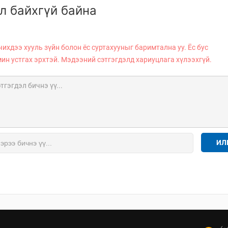
л байхгүй байна
чихдээ хууль зүйн болон ёс суртахууныг баримтална уу. Ёс бус
мин устгах эрхтэй. Мэдээний сэтгэгдэлд хариуцлага хүлээхгүй.
ИЛ