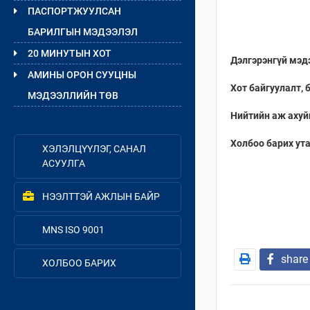
ПАСПОРТЖУУЛСАН
БАРИЛГЫН МЭДЭЭЛЭЛ
20 МИНУТЫН ХОТ
Дэлгэрэнгүй мэдэ
АМИНЫ ОРОН СУУЦНЫ
Хот байгуулалт,
МЭДЭЭЛЛИЙН ТӨВ
Нийтийн аж ахуй
Холбоо барих ут
ХЭЛЭЛЦҮҮЛЭГ, САНАЛ
АСУУЛГА
НЭЭЛТТЭЙ АЖЛЫН БАЙР
MNS ISO 9001
share
ХОЛБОО БАРИХ