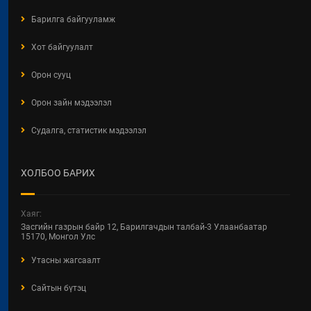
Барилга байгууламж
Хот байгуулалт
Орон сууц
Орон зайн мэдээлэл
Судалга, статистик мэдээлэл
ХОЛБОО БАРИХ
Хаяг:
Засгийн газрын байр 12, Барилгачдын талбай-3 Улаанбаатар
15170, Монгол Улс
Утасны жагсаалт
Сайтын бүтэц