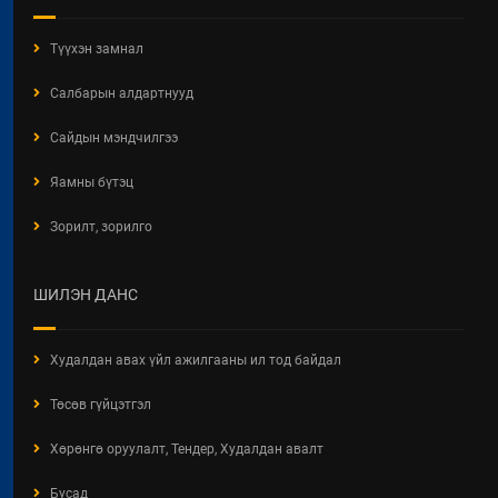
Түүхэн замнал
Салбарын алдартнууд
Сайдын мэндчилгээ
Яамны бүтэц
Зорилт, зорилго
ШИЛЭН ДАНС
Худалдан авах үйл ажилгааны ил тод байдал
Төсөв гүйцэтгэл
Хөрөнгө оруулалт, Тендер, Худалдан авалт
Бусад