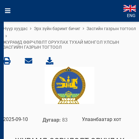
ENG
Нүүр хуудас
Эрх зүйн баримт бичиг
Засгийн газрын тогтоол
ЖУРАМД ӨӨРЧЛӨЛТ ОРУУЛАХ ТУХАЙ МОНГОЛ УЛСЫН
ЗАСГИЙН ГАЗРЫН ТОГТООЛ
2025-09-10
Улаанбаатар хот
Дугаар:
83