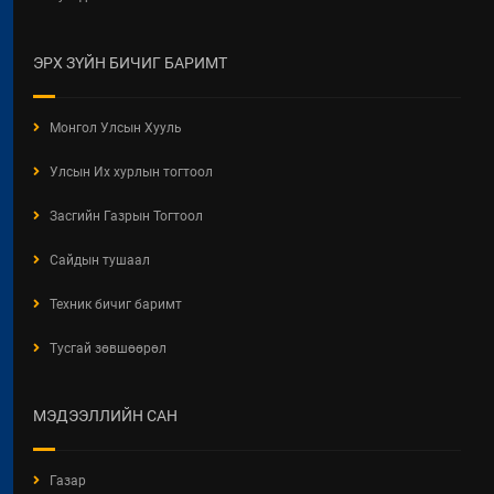
ЭРХ ЗҮЙН БИЧИГ БАРИМТ
Монгол Улсын Хууль
Улсын Их хурлын тогтоол
Засгийн Газрын Тогтоол
Сайдын тушаал
Техник бичиг баримт
Тусгай зөвшөөрөл
МЭДЭЭЛЛИЙН САН
Газар