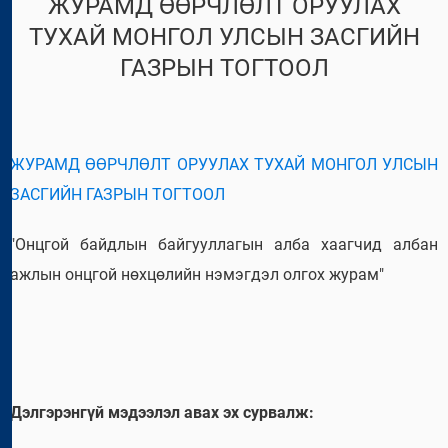
ЖУРАМД ӨӨРЧЛӨЛТ ОРУУЛАХ
ТУХАЙ МОНГОЛ УЛСЫН ЗАСГИЙН
ГАЗРЫН ТОГТООЛ
ЖУРАМД ӨӨРЧЛӨЛТ ОРУУЛАХ ТУХАЙ МОНГОЛ УЛСЫН
ЗАСГИЙН ГАЗРЫН ТОГТООЛ
"Онцгой байдлын байгууллагын алба хаагчид албан
ажлын онцгой нөхцөлийн нэмэгдэл олгох журам"
Дэлгэрэнгүй мэдээлэл авах эх сурвалж: