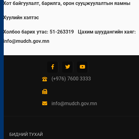
Хот байгуулалт, барилга, орон сууцжуулалтын яамны
Хуулийн хэлтэс
Холбоо барих утас: 51-263319
Цахим шуудангийн хаяг:
info@mudch.gov.mn
(+976) 7600 3333
info@mudch.gov.mn
БИДНИЙ ТУХАЙ