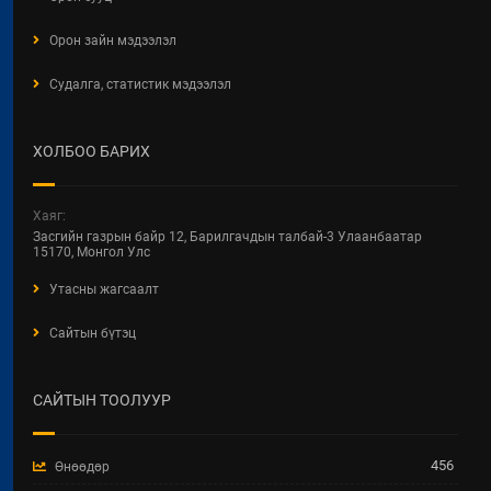
Орон зайн мэдээлэл
Судалга, статистик мэдээлэл
ХОЛБОО БАРИХ
Хаяг:
Засгийн газрын байр 12, Барилгачдын талбай-3 Улаанбаатар
15170, Монгол Улс
Утасны жагсаалт
Сайтын бүтэц
САЙТЫН ТООЛУУР
456
Өнөөдөр