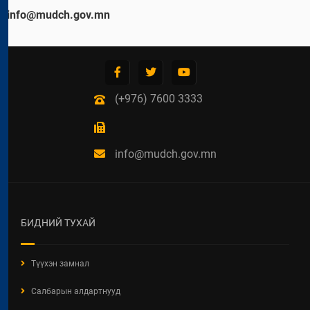
info@mudch.gov.mn
(+976) 7600 3333
info@mudch.gov.mn
БИДНИЙ ТУХАЙ
Түүхэн замнал
Салбарын алдартнууд