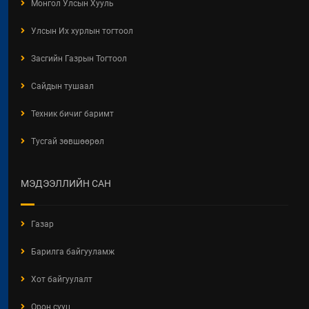
Монгол Улсын Хууль
Улсын Их хурлын тогтоол
Засгийн Газрын Тогтоол
Сайдын тушаал
Техник бичиг баримт
Тусгай зөвшөөрөл
МЭДЭЭЛЛИЙН САН
Газар
Барилга байгууламж
Хот байгуулалт
Орон сууц