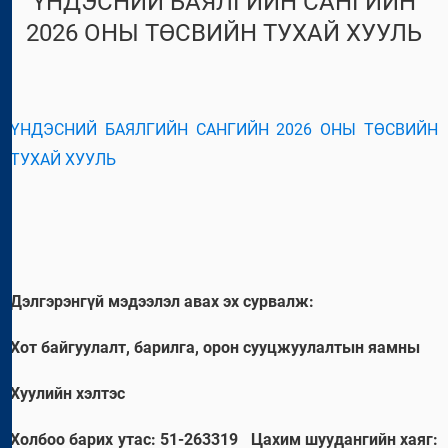
ҮНДЭСНИЙ БАЯЛГИЙН САНГИЙН
2026 ОНЫ ТӨСВИЙН ТУХАЙ ХУУЛЬ
ҮНДЭСНИЙ БАЯЛГИЙН САНГИЙН 2026 ОНЫ ТӨСВИЙН
ТУХАЙ ХУУЛЬ
Дэлгэрэнгүй мэдээлэл авах эх сурвалж:
Хот байгуулалт, барилга, орон сууцжуулалтын яамны
Хуулийн хэлтэс
Холбоо барих утас: 51-263319
Цахим шуудангийн хаяг: