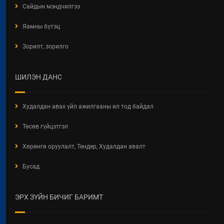
Сайдын мэндчилгээ
Яамны бүтэц
Зорилт, зорилго
ШИЛЭН ДАНС
Худалдан авах үйл ажилгааны ил тод байдал
Төсөв гүйцэтгэл
Хөрөнгө оруулалт, Тендер, Худалдан авалт
Бусад
ЭРХ ЗҮЙН БИЧИГ БАРИМТ