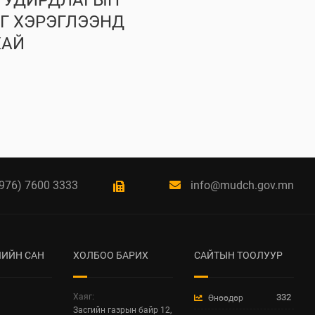
Н УДИРДЛАГЫН
Г ХЭРЭГЛЭЭНД
ХАЙ
976) 7600 3333
info@mudch.gov.mn
ИЙН САН
ХОЛБОО БАРИХ
САЙТЫН ТООЛУУР
Хаяг:
332
Өнөөдөр
Засгийн газрын байр 12,