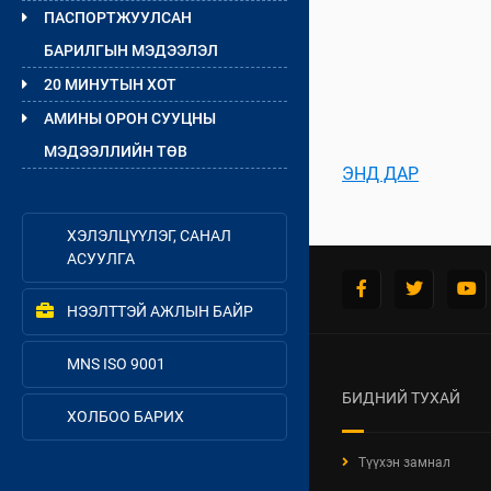
ПАСПОРТЖУУЛСАН
БАРИЛГЫН МЭДЭЭЛЭЛ
20 МИНУТЫН ХОТ
АМИНЫ ОРОН СУУЦНЫ
МЭДЭЭЛЛИЙН ТӨВ
ЭНД ДАР
ХЭЛЭЛЦҮҮЛЭГ, САНАЛ
АСУУЛГА
НЭЭЛТТЭЙ АЖЛЫН БАЙР
MNS ISO 9001
БИДНИЙ ТУХАЙ
ХОЛБОО БАРИХ
Түүхэн замнал