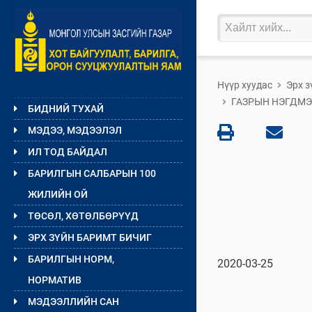
Нүүр хуудас
Эрх з
ГАЗРЫН НЭГДМЭ
БИДНИЙ ТУХАЙ
МЭДЭЭ, МЭДЭЭЛЭЛ
ИЛ ТОД БАЙДАЛ
БАРИЛГЫН САЛБАРЫН 100
ЖИЛИЙН ОЙ
ТӨСӨЛ, ХӨТӨЛБӨРҮҮД
ЭРХ ЗҮЙН БАРИМТ БИЧИГ
БАРИЛГЫН НОРМ,
2020-03-25
НОРМАТИВ
МЭДЭЭЛЛИЙН САН