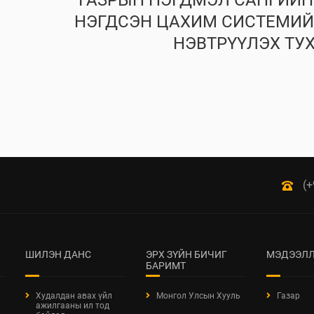
ГАЗРЫН НЭГДМЭЛ САНГИЙ
НЭГДСЭН ЦАХИМ СИСТЕМИЙ
НЭВТРҮҮЛЭХ ТУ
(+
ШИЛЭН ДАНС
ЭРХ ЗҮЙН БИЧИГ
МЭДЭЭЛЛ
БАРИМТ
Худалдан авах үйл
Монгол Улсын Хууль
Газар
ажилгааны ил тод