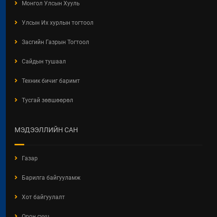
Монгол Улсын Хууль
Улсын Их хурлын тогтоол
Засгийн Газрын Тогтоол
Сайдын тушаал
Техник бичиг баримт
Тусгай зөвшөөрөл
МЭДЭЭЛЛИЙН САН
Газар
Барилга байгууламж
Хот байгуулалт
Орон сууц