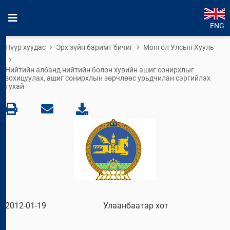
ENG
Нүүр хуудас
Эрх зүйн баримт бичиг
Монгол Улсын Хууль
Нийтийн албанд нийтийн болон хувийн ашиг сонирхлыг
зохицуулах, ашиг сонирхлын зөрчлөөс урьдчилан сэргийлэх
тухай
2012-01-19
Улаанбаатар хот