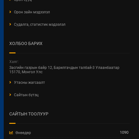
Орон зайн мэдээлэл
Судалга, статистик мэдээлэл
ХОЛБОО БАРИХ
Хаяг:
Засгийн газрын байр 12, Барилгачдын талбай-3 Улаанбаатар
15170, Монгол Улс
Утасны жагсаалт
Сайтын бүтэц
САЙТЫН ТООЛУУР
1090
Өнөөдөр