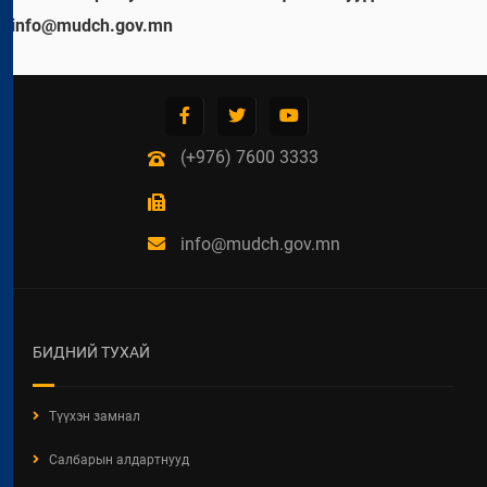
info@mudch.gov.mn
(+976) 7600 3333
info@mudch.gov.mn
БИДНИЙ ТУХАЙ
Түүхэн замнал
Салбарын алдартнууд