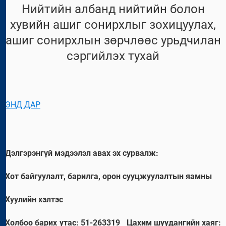
Нийтийн албанд нийтийн болон
хувийн ашиг сонирхлыг зохицуулах,
ашиг сонирхлын зөрчлөөс урьдчилан
сэргийлэх тухай
ЭНД ДАР
Дэлгэрэнгүй мэдээлэл авах эх сурвалж:
Хот байгуулалт, барилга, орон сууцжуулалтын яамны
Хуулийн хэлтэс
Холбоо барих утас: 51-263319
Цахим шуудангийн хаяг: