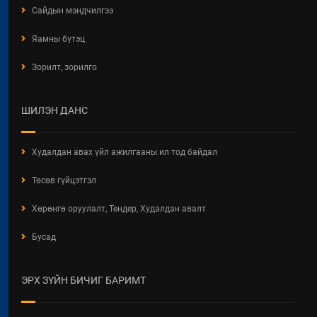
Сайдын мэндчилгээ
Яамны бүтэц
Зорилт, зорилго
ШИЛЭН ДАНС
Худалдан авах үйл ажилгааны ил тод байдал
Төсөв гүйцэтгэл
Хөрөнгө оруулалт, Тендер, Худалдан авалт
Бусад
ЭРХ ЗҮЙН БИЧИГ БАРИМТ