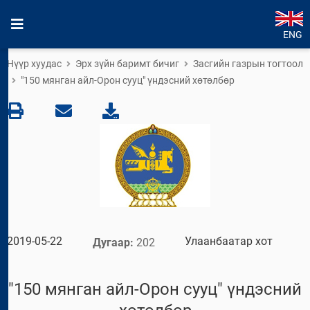
ENG
Нүүр хуудас
Эрх зүйн баримт бичиг
Засгийн газрын тогтоол
"150 мянган айл-Орон сууц" үндэсний хөтөлбөр
2019-05-22
Улаанбаатар хот
Дугаар:
202
"150 мянган айл-Орон сууц" үндэсний