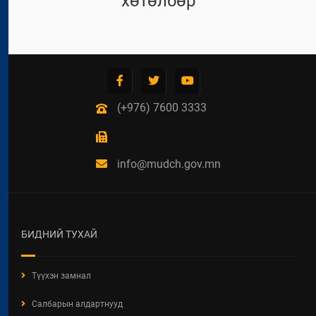
хөтөлбөр
(+976) 7600 3333
info@mudch.gov.mn
БИДНИЙ ТУХАЙ
Түүхэн замнал
Салбарын алдартнууд