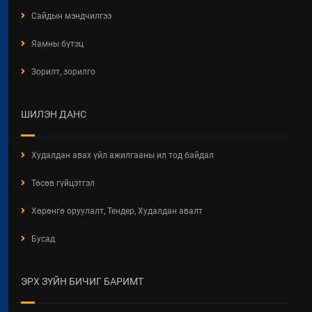
Сайдын мэндчилгээ
Яамны бүтэц
Зорилт, зорилго
ШИЛЭН ДАНС
Худалдан авах үйл ажилгааны ил тод байдал
Төсөв гүйцэтгэл
Хөрөнгө оруулалт, Тендер, Худалдан авалт
Бусад
ЭРХ ЗҮЙН БИЧИГ БАРИМТ