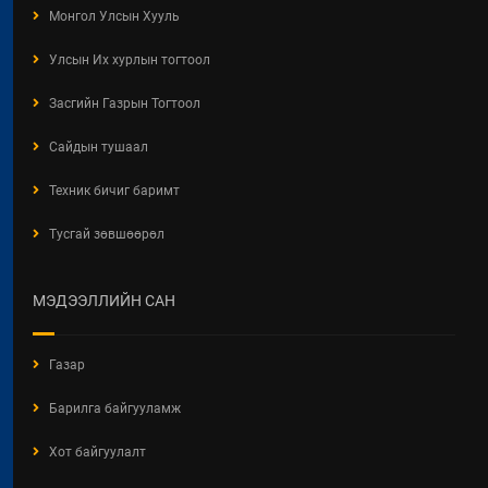
Монгол Улсын Хууль
Улсын Их хурлын тогтоол
Засгийн Газрын Тогтоол
Сайдын тушаал
Техник бичиг баримт
Тусгай зөвшөөрөл
МЭДЭЭЛЛИЙН САН
Газар
Барилга байгууламж
Хот байгуулалт