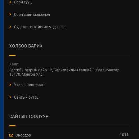
Орон сууц
Орон зайн мэдээлэл
Судалга, статистик мэдээлэл
ХОЛБОО БАРИХ
Хаяг:
Засгийн газрын байр 12, Барилгачдын талбай-3 Улаанбаатар
15170, Монгол Улс
Утасны жагсаалт
Сайтын бүтэц
САЙТЫН ТООЛУУР
1011
Өнөөдөр