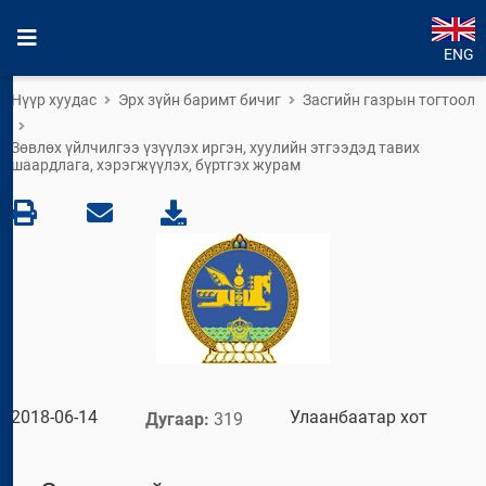
ENG
Нүүр хуудас
Эрх зүйн баримт бичиг
Засгийн газрын тогтоол
Зөвлөх үйлчилгээ үзүүлэх иргэн, хуулийн этгээдэд тавих
шаардлага, хэрэгжүүлэх, бүртгэх журам
2018-06-14
Улаанбаатар хот
Дугаар:
319