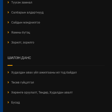
Түүхэн замнал
Салбарын алдартнууд
Сайдын мэндчилгээ
Яамны бүтэц
Зорилт, зорилго
ШИЛЭН ДАНС
Худалдан авах үйл ажилгааны ил тод байдал
Төсөв гүйцэтгэл
Хөрөнгө оруулалт, Тендер, Худалдан авалт
Бусад