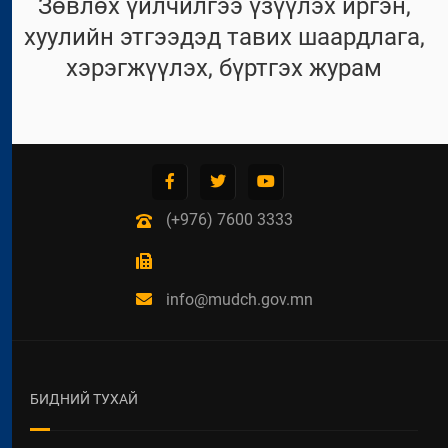
Зөвлөх үйлчилгээ үзүүлэх иргэн,
хуулийн этгээдэд тавих шаардлага,
хэрэгжүүлэх, бүртгэх журам
(+976) 7600 3333
info@mudch.gov.mn
БИДНИЙ ТУХАЙ