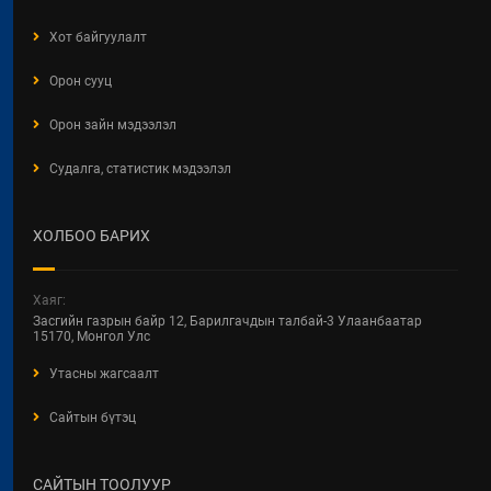
Хот байгуулалт
Орон сууц
Орон зайн мэдээлэл
Судалга, статистик мэдээлэл
ХОЛБОО БАРИХ
Хаяг:
Засгийн газрын байр 12, Барилгачдын талбай-3 Улаанбаатар
15170, Монгол Улс
Утасны жагсаалт
Сайтын бүтэц
САЙТЫН ТООЛУУР