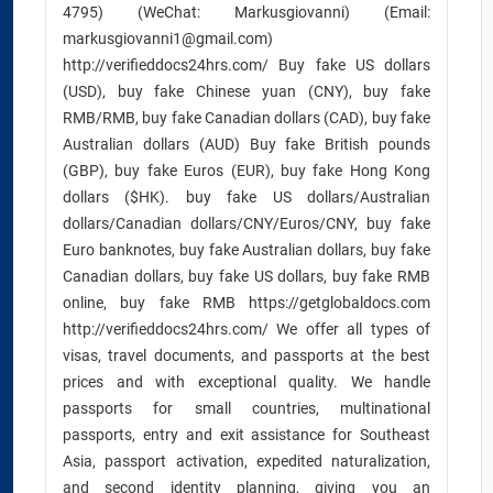
4795) (WeChat: Markusgiovanni) (Email:
markusgiovanni1@gmail.com)
http://verifieddocs24hrs.com/ Buy fake US dollars
(USD), buy fake Chinese yuan (CNY), buy fake
RMB/RMB, buy fake Canadian dollars (CAD), buy fake
Australian dollars (AUD) Buy fake British pounds
(GBP), buy fake Euros (EUR), buy fake Hong Kong
dollars ($HK). buy fake US dollars/Australian
dollars/Canadian dollars/CNY/Euros/CNY, buy fake
Euro banknotes, buy fake Australian dollars, buy fake
Canadian dollars, buy fake US dollars, buy fake RMB
online, buy fake RMB https://getglobaldocs.com
http://verifieddocs24hrs.com/ We offer all types of
visas, travel documents, and passports at the best
prices and with exceptional quality. We handle
passports for small countries, multinational
passports, entry and exit assistance for Southeast
Asia, passport activation, expedited naturalization,
and second identity planning, giving you an