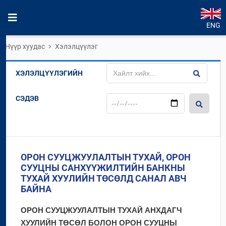
ENG
Нүүр хуудас
Хэлэлцүүлэг
ХЭЛЭЛЦҮҮЛЭГИЙН
СЭДЭВ
ОРОН СУУЦЖУУЛАЛТЫН ТУХАЙ, ОРОН
СУУЦНЫ САНХҮҮЖИЛТИЙН БАНКНЫ
ТУХАЙ ХУУЛИЙН ТӨСӨЛД САНАЛ АВЧ
БАЙНА
ОРОН СУУЦЖУУЛАЛТЫН ТУХАЙ АНХДАГЧ
ХУУЛИЙН ТӨСӨЛ БОЛОН ОРОН СУУЦНЫ