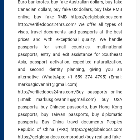
Euro banknotes, buy fake Australian dollars, buy fake
Canadian dollars, buy fake US dollars, buy fake RMB
online, buy fake RMB https://getglobaldocs.com
http://verifieddocs24hrs.com/ We offer all types of
visas, travel documents, and passports at the best
prices and with exceptional quality. We handle
passports for small countries, multinational
passports, entry and exit assistance for Southeast
Asia, passport activation, expedited naturalization,
and second identity planning, giving you an
alternative. (WhatsApp: +1 559 374 4795) (Email:
markusgiovanni1@gmail.com)
http://verifieddocs24hrs.com/Buy passports online
(Email: markusgiovanni1@gmail.com) buy USA
passports, buy Chinese passports, buy Hong Kong
passports, buy Taiwan passports, buy diplomatic
passports, Buy China travel documents People's
Republic of China (PRC) https://getglobaldocs.com
https://getglobaldocs.comproduct/buy-real-and-fake-