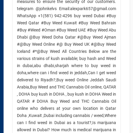
measures to ensure the security of our customers.
telegram @johnkelvs Email:alexpark657@gmail.com
WhatsApp +1(581) 942-4296 buy weed Dubai #Buy
Weed Qatar #Buy Weed Kuwait #Buy Weed Bahrain
#Buy #Weed #Oman #Buy Weed UAE #Buy Weed Abu
Dhabi @Buy Weed Doha Qatar #@Buy Weed Ajman
#@Buy Weed Online #@ Buy Weed UK #@Buy Weed
Iceland #*@Buy Weed All Countries Below are the
various strains of kush available; buy hash and Weed
in dubai,abu dhabi,sharjah where to buy weed in
doha,where can i find weed in jeddah,Can I get weed
delivered to Riyadh?,Buy weed Online Jeddah Saudi
Arabia,Buy Weed and THC Cannabis Oil online, QATAR
, DOHA buy kush in DOHA , buy kush in DOHA Weed in
QATAR # DOHA Buy Weed and THC Cannabis Oil
online who delivers at your own location in Qatar
Doha ,Kuwait ,Dubai including cannabis / weed,Where
can I find weed in Dubai as a tourist?,Is marijuana
allowed in Dubai? How much is medical marijuana in