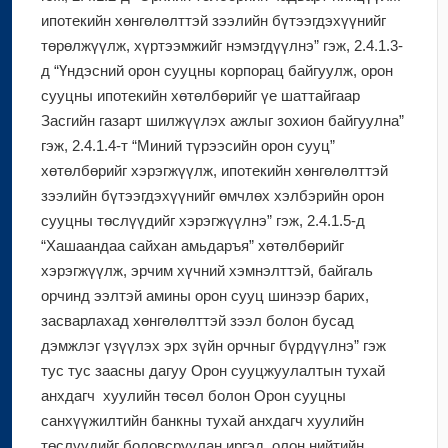
ипотекийн хөнгөлөлттэй зээлийн бүтээгдэхүүнийг
төрөлжүүлж, хүртээмжийг нэмэгдүүлнэ” гэж, 2.4.1.3-
д “Үндэсний орон сууцны корпорац байгуулж, орон
сууцны ипотекийн хөтөлбөрийг үе шаттайгаар
Засгийн газарт шилжүүлэх ажлыг зохион байгуулна”
гэж, 2.4.1.4-т “Миний түрээсийн орон сууц”
хөтөлбөрийг хэрэгжүүлж, ипотекийн хөнгөлөлттэй
зээлийн бүтээгдэхүүнийг өмчлөх хэлбэрийн орон
сууцны төслүүдийг хэрэгжүүлнэ” гэж, 2.4.1.5-д
“Хашаандаа сайхан амьдаръя” хөтөлбөрийг
хэрэгжүүлж, эрчим хүчний хэмнэлттэй, байгаль
орчинд ээлтэй амины орон сууц шинээр барих,
засварлахад хөнгөлөлттэй зээл болон бусад
дэмжлэг үзүүлэх эрх зүйн орчныг бүрдүүлнэ” гэж
тус тус заасны дагуу Орон сууцжуулалтын тухай
анхдагч хуулийн төсөл болон Орон сууцны
санхүүжилтийн банкны тухай анхдагч хуулийн
төслүүдийг боловсруулан иргэд, олон нийтийн