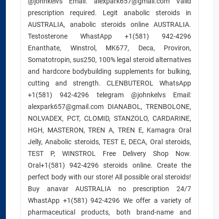
@johnkelvs Email: alexpark657@gmail.com Valid
prescription required. Legit anabolic steroids in
AUSTRALIA, anabolic steroids online AUSTRALIA.
Testosterone WhastApp +1(581) 942-4296
Enanthate, Winstrol, MK677, Deca, Proviron,
Somatotropin, sus250, 100% legal steroid alternatives
and hardcore bodybuilding supplements for bulking,
cutting and strength. CLENBUTEROL WhatsApp
+1(581) 942-4296 telegram @johnkelvs Email:
alexpark657@gmail.com DIANABOL, TRENBOLONE,
NOLVADEX, PCT, CLOMID, STANZOLO, CARDARINE,
HGH, MASTERON, TREN A, TREN E, Kamagra Oral
Jelly, Anabolic steroids, TEST E, DECA, Oral steroids,
TEST P, WINSTROL Free Delivery Shop Now.
Oral+1(581) 942-4296 steroids online. Create the
perfect body with our store! All possible oral steroids!
Buy anavar AUSTRALIA no prescription 24/7
WhastApp +1(581) 942-4296 We offer a variety of
pharmaceutical products, both brand-name and