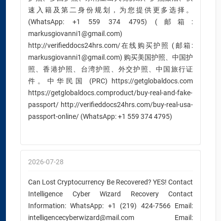
速入籍及第二身份规划，为您提供更多选择。
(WhatsApp: +1 559 374 4795) (邮箱:
markusgiovanni1@gmail.com)
http://verifieddocs24hrs.com/在线购买护照 (邮箱:
markusgiovanni1@gmail.com) 购买美国护照、中国护
照、香港护照、台湾护照、外交护照、中国旅行证
件。中华民国 (PRC) https://getglobaldocs.com
https://getglobaldocs.comproduct/buy-real-and-fake-
passport/ http://verifieddocs24hrs.com/buy-real-usa-
passport-online/ (WhatsApp: +1 559 374 4795)
2026-07-28
Can Lost Cryptocurrency Be Recovered? YES! Contact
Intelligence Cyber Wizard Recovery Contact
Information: WhatsApp: +1 (219) 424-7566 Email:
intelligencecyberwizard@mail.com Email: