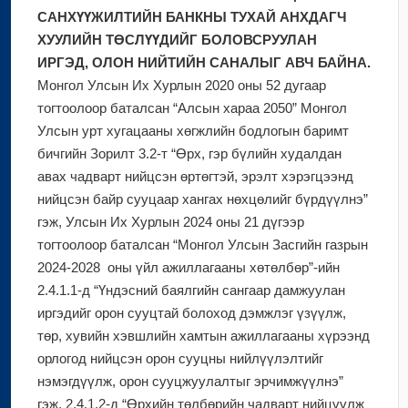
САНХҮҮЖИЛТИЙН БАНКНЫ ТУХАЙ АНХДАГЧ
ХУУЛИЙН ТӨСЛҮҮДИЙГ БОЛОВСРУУЛАН
ИРГЭД, ОЛОН НИЙТИЙН САНАЛЫГ АВЧ БАЙНА.
Монгол Улсын Их Хурлын 2020 оны 52 дугаар
тогтоолоор баталсан “Алсын хараа 2050” Монгол
Улсын урт хугацааны хөгжлийн бодлогын баримт
бичгийн Зорилт 3.2-т “Өрх, гэр бүлийн худалдан
авах чадварт нийцсэн өртөгтэй, эрэлт хэрэгцээнд
нийцсэн байр сууцаар хангах нөхцөлийг бүрдүүлнэ”
гэж, Улсын Их Хурлын 2024 оны 21 дүгээр
тогтоолоор баталсан “Монгол Улсын Засгийн газрын
2024-2028 оны үйл ажиллагааны хөтөлбөр”-ийн
2.4.1.1-д “Үндэсний баялгийн сангаар дамжуулан
иргэдийг орон сууцтай болоход дэмжлэг үзүүлж,
төр, хувийн хэвшлийн хамтын ажиллагааны хүрээнд
орлогод нийцсэн орон сууцны нийлүүлэлтийг
нэмэгдүүлж, орон сууцжуулалтыг эрчимжүүлнэ”
гэж, 2.4.1.2-д “Өрхийн төлбөрийн чадварт нийцүүлж