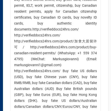
permit, IELT, work permit, citizenship, buy Canadian
resident permits, apply for Canadian citizenship
certificates, buy Canadian ID cards, buy novelty ID
cards, buy authentic identity
documents.http://verifieddocs24hrs.com/
http://verifieddocs24hrs.com/
http://verifieddocs24hrs.com/product/加拿大居留许
可/ http://verifieddocs24hrs.com/product/buy-
canadian-resident-permits/ (WhatsApp: +1 559 374
4795) (WeChat: Markusgiovanni) (Email:
markusgiovanni1@gmail.com)
http://verifieddocs24hrs.com/ Buy fake US dollars
(USD), buy fake Chinese yuan (CNY), buy fake
RMB/RMB, buy fake Canadian dollars (CAD), buy fake
Australian dollars (AUD) Buy fake British pounds
(GBP), buy fake Euros (EUR), buy fake Hong Kong
dollars ($HK). buy fake US dollars/Australian
dollars/Canadian dollars/CNY/Euros/CNY, buy fake