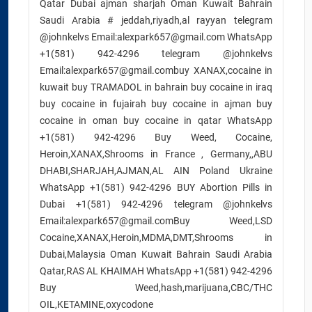
Qatar Dubai ajman sharjah Oman Kuwait Bahrain
Saudi Arabia # jeddah,riyadh,al rayyan telegram
@johnkelvs Email:alexpark657@gmail.com WhatsApp
+1(581) 942-4296 telegram @johnkelvs
Email:alexpark657@gmail.combuy XANAX,cocaine in
kuwait buy TRAMADOL in bahrain buy cocaine in iraq
buy cocaine in fujairah buy cocaine in ajman buy
cocaine in oman buy cocaine in qatar WhatsApp
+1(581) 942-4296 Buy Weed, Cocaine,
Heroin,XANAX,Shrooms in France , Germany,,ABU
DHABI,SHARJAH,AJMAN,AL AIN Poland Ukraine
WhatsApp +1(581) 942-4296 BUY Abortion Pills in
Dubai +1(581) 942-4296 telegram @johnkelvs
Email:alexpark657@gmail.comBuy Weed,LSD
Cocaine,XANAX,Heroin,MDMA,DMT,Shrooms in
Dubai,Malaysia Oman Kuwait Bahrain Saudi Arabia
Qatar,RAS AL KHAIMAH WhatsApp +1(581) 942-4296
Buy Weed,hash,marijuana,CBC/THC
OIL,KETAMINE,oxycodone