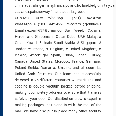
china,australia,germany,france,poland,holland,belgium,italy,c
zealand,spain,norway,finland,austria,greece
CONTACT US!!! WhatsAp +1(581) 942-4296
WhatsApp +1(581) 942-4296 telegram @johnkelvs
Email:alexpark657@gmail.comBuy Weed, Cocaine,
Heroin and Shrooms in Qatar Dubai UAE Malaysia
Oman Kuwait Bahrain Saudi Arabia # Singapore #
Jordan # Ireland, # Belgium, # United Kingdom, #
Iceland, #*Portugal, Spain, China, Japan, Turkey,
Canada United States, Morocco, France, Germany,
Poland Serbia, Romania, Ukraine, and all countries
United Arab Emirates. Our team has successfully
delivered in 26 different countries. All marijuana and
cocaine is double vacuum packed before shipping,
making it completely odorless to ensure that it arrives
safely at your door. Our distribution crew is expert in
making packages that blend in with the rest of the
mail. We have also put in place many other security