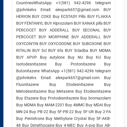
CountriesWhatsApp +1(581) 942-4296 telegram
@johnkelvs Email: alexpark657@gmail.com BUY
HERION BUY COKE Buy ECSTASY Pills BUY FLAKKA
BUY FENTANYL BUY Alprozolam BUY XANAX pills BUY
PERCOCET BUY ADDERALL BUY SECONAL BUY
PERCOCET BUY MORPHINE BUY ADDERALL BUY
OXYCONTIN BUY OXYCODONE BUY SUBOXONE BUY
RITALIN BUY 5cl BUY 6fa BUY 5cladba BUY MDMA
BUY APVP Buy eutylone Buy NU Buy KU Buy
Isotodesnitazene Buy Protonitazene Buy
Butonitazene WhatsApp +1(581) 942-4296 telegram
@johnkelvs Email: alexpark657@gmail.com Buy
Fluonitazene Buy Etodesnitazene Buy
Metodesnitazene Buy Metazene Buy Etodesnitazene
Buy Etazene Buy Protodesnitazene Buy bromazolam
Buy MDMA Buy MAM-2201 Buy 4MMC Buy MDAI Buy
MN-24 Buy PB-22 Buy 5F-PB-22 Buy 5F-UR Buy 2-FA
Buy Pentetrone Buy Methylone Crystal Buy 5F-AKB-
48 Buy Dimethocaine Buy 4-MEC Buy A-pvp Buy AB-