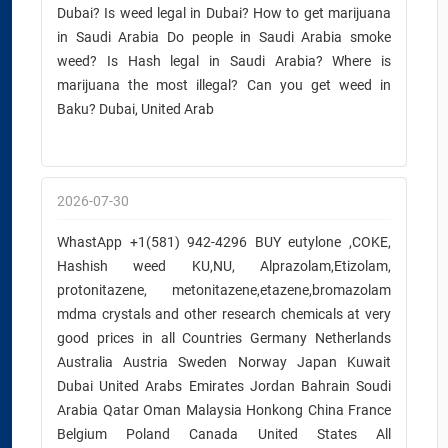
Dubai? Is weed legal in Dubai? How to get marijuana
in Saudi Arabia Do people in Saudi Arabia smoke
weed? Is Hash legal in Saudi Arabia? Where is
marijuana the most illegal? Can you get weed in
Baku? Dubai, United Arab
2026-07-30
WhastApp +1(581) 942-4296 BUY eutylone ,COKE,
Hashish weed KU,NU, Alprazolam,Etizolam,
protonitazene, metonitazene,etazene,bromazolam
mdma crystals and other research chemicals at very
good prices in all Countries Germany Netherlands
Australia Austria Sweden Norway Japan Kuwait
Dubai United Arabs Emirates Jordan Bahrain Soudi
Arabia Qatar Oman Malaysia Honkong China France
Belgium Poland Canada United States All