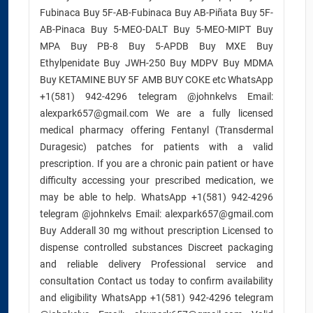
Fubinaca Buy 5F-AB-Fubinaca Buy AB-Piñata Buy 5F-
AB-Pinaca Buy 5-MEO-DALT Buy 5-MEO-MIPT Buy
MPA Buy PB-8 Buy 5-APDB Buy MXE Buy
Ethylpenidate Buy JWH-250 Buy MDPV Buy MDMA
Buy KETAMINE BUY 5F AMB BUY COKE etc WhatsApp
+1(581) 942-4296 telegram @johnkelvs Email:
alexpark657@gmail.com We are a fully licensed
medical pharmacy offering Fentanyl (Transdermal
Duragesic) patches for patients with a valid
prescription. If you are a chronic pain patient or have
difficulty accessing your prescribed medication, we
may be able to help. WhatsApp +1(581) 942-4296
telegram @johnkelvs Email: alexpark657@gmail.com
Buy Adderall 30 mg without prescription Licensed to
dispense controlled substances Discreet packaging
and reliable delivery Professional service and
consultation Contact us today to confirm availability
and eligibility WhatsApp +1(581) 942-4296 telegram