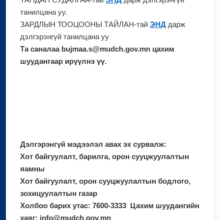
ТАНДАН СУДАЛГАА-тай
ЭНД
дарж дэлгэрэнгүй
танилцана уу.
ЗАРДЛЫН ТООЦООНЫ ТАЙЛАН-тай
ЭНД
дарж
дэлгэрэнгүй танилцана уу
Та саналаа bujmaa.s@mudch.gov.mn цахим
шуудангаар ирүүлнэ үү.
Дэлгэрэнгүй мэдээлэл авах эх сурвалж:
Хот байгуулалт, барилга, орон сууцжуулалтын
яамны
Хот байгуулалт, орон сууцжуулалтын бодлого,
зохицуулалтын газар
Холбоо барих утас: 7600-3333 Цахим шуудангийн
хаяг: info@mudch.gov.mn