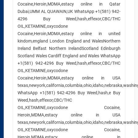
Cocaine,Heroin,MDMA,estacy online in Qatar
Dubai,UMM AL QUAWAIN,UK WhatsApp +1(581) 942-
4296 Buy Weed,hash,effexor,CBC/THC
OIL,KETAMINE,oxycodone
Cocaine,Heroin,MDMA,estacy online in united
kindom,england London England and WalesNorthern
Ireland Belfast Northern IrelandScotland Edinburgh
Scotland Wales Cardiff England and Wales WhatsApp
+1(581) 942-4296 Buy Weed,hash,effexor,CBC/THC
OIL,KETAMINE,oxycodone
Cocaine,Heroin,MDMA,estacy online in USA
texas,newyork,california,columbia,ohio,idaho,nebraska,washing
WhatsApp +1(581) 942-4296 Buy Weed,hash,e Buy
Weed,hash,effexor,CBC/THC
OIL,KETAMINE,oxycodone Cocaine,
Heroin,MDMA,estacy online in USA
texas,newyork,california,columbia,ohio,idaho,nebraska,washing
OIL,KETAMINE,oxycodone Cocaine,
Heroin,MDMA,estacy online in