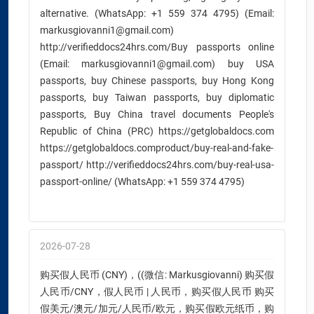
alternative. (WhatsApp: +1 559 374 4795) (Email:
markusgiovanni1@gmail.com)
http://verifieddocs24hrs.com/Buy passports online
(Email: markusgiovanni1@gmail.com) buy USA
passports, buy Chinese passports, buy Hong Kong
passports, buy Taiwan passports, buy diplomatic
passports, Buy China travel documents People's
Republic of China (PRC) https://getglobaldocs.com
https://getglobaldocs.comproduct/buy-real-and-fake-
passport/ http://verifieddocs24hrs.com/buy-real-usa-
passport-online/ (WhatsApp: +1 559 374 4795)
2026-07-28
购买假人民币 (CNY)，((微信: Markusgiovanni) 购买假
人民币/CNY，假人民币 | 人民币，购买假人民币 购买
假美元/澳元/加元/人民币/欧元，购买假欧元纸币，购