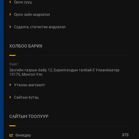
Орон сууц
Орон зайн мэдээлэл
Судалга, статистик мэдээлэл
ХОЛБОО БАРИХ
Хаяг:
Засгийн газрын байр 12, Барилгачдын талбай-3 Улаанбаатар
15170, Монгол Улс
Утасны жагсаалт
Сайтын бүтэц
САЙТЫН ТООЛУУР
373
Өнөөдөр