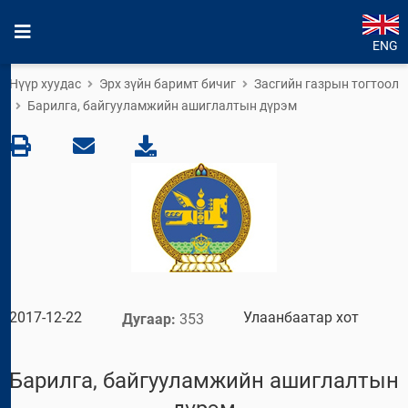
ENG
Нүүр хуудас
Эрх зүйн баримт бичиг
Засгийн газрын тогтоол
Барилга, байгууламжийн ашиглалтын дүрэм
2017-12-22
Улаанбаатар хот
Дугаар:
353
Барилга, байгууламжийн ашиглалтын