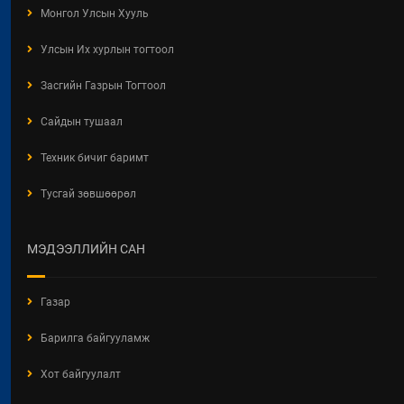
Монгол Улсын Хууль
Улсын Их хурлын тогтоол
Засгийн Газрын Тогтоол
Сайдын тушаал
Техник бичиг баримт
Тусгай зөвшөөрөл
МЭДЭЭЛЛИЙН САН
Газар
Барилга байгууламж
Хот байгуулалт