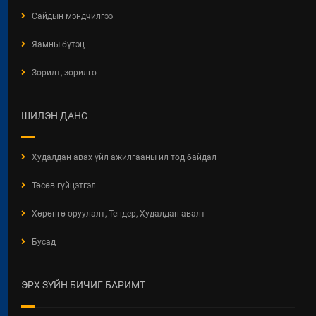
Сайдын мэндчилгээ
Яамны бүтэц
Зорилт, зорилго
ШИЛЭН ДАНС
Худалдан авах үйл ажилгааны ил тод байдал
Төсөв гүйцэтгэл
Хөрөнгө оруулалт, Тендер, Худалдан авалт
Бусад
ЭРХ ЗҮЙН БИЧИГ БАРИМТ