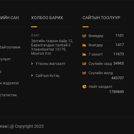
ИЙН САН
ХОЛБОО БАРИХ
САЙТЫН ТООЛУУР
Хаяг:
1101
Өнөөдөр
Засгийн газрын байр 12,
1417
Барилгачдын талбай-3
Өчигдөр
 байгууламж
Улаанбаатар 15170,
Монгол Улс
11673
7 хоногт
уулалт
34965
Утасны жагсаалт
Сүүлийн сард
ц
Сүүлийн жилд
Сайтын бүтэц
443707
н мэдээлэл
Нийт хандалт
1789849
 статистик
л
яам | @ Copyright 2025