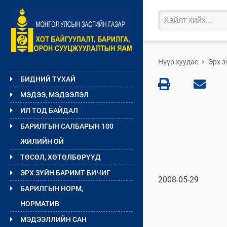
Нүүр хуудас
Эрх з
БИДНИЙ ТУХАЙ
МЭДЭЭ, МЭДЭЭЛЭЛ
ИЛ ТОД БАЙДАЛ
БАРИЛГЫН САЛБАРЫН 100
ЖИЛИЙН ОЙ
ТӨСӨЛ, ХӨТӨЛБӨРҮҮД
ЭРХ ЗҮЙН БАРИМТ БИЧИГ
2008-05-29
БАРИЛГЫН НОРМ,
НОРМАТИВ
МЭДЭЭЛЛИЙН САН