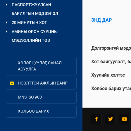
ПАСПОРТЖУУЛСАН
БАРИЛГЫН МЭДЭЭЛЭЛ
ЭНД ДАР
20 МИНУТЫН ХОТ
АМИНЫ ОРОН СУУЦНЫ
МЭДЭЭЛЛИЙН ТӨВ
Дэлгэрэнгүй мэдэ
Хот байгуулалт, 
ХЭЛЭЛЦҮҮЛЭГ, САНАЛ
АСУУЛГА
Хуулийн хэлтэс
НЭЭЛТТЭЙ АЖЛЫН БАЙР
Холбоо барих ута
MNS ISO 9001
ХОЛБОО БАРИХ