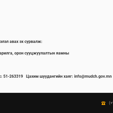
элэл авах эх сурвалж:
барилга, орон сууцжуулалтын яамны
с: 51-263319
Цахим шуудангийн хаяг: info@mudch.gov.mn
(+