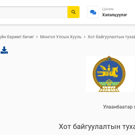
Цахим
Хэлэлцүүлэг
үйн баримт бичиг
Монгол Улсын Хууль
Хот байгуулалтын туха
Улаанбаатар 
Хот байгуулалтын тух