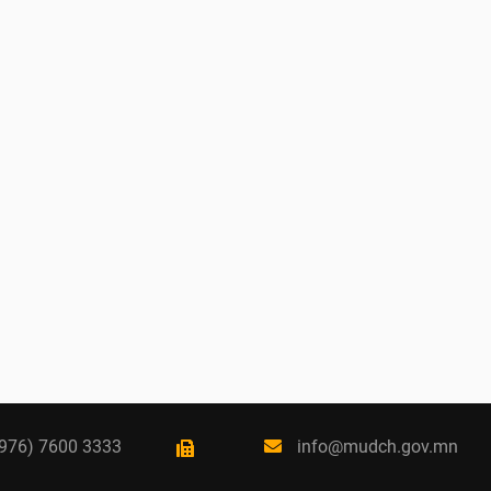
976) 7600 3333
info@mudch.gov.mn