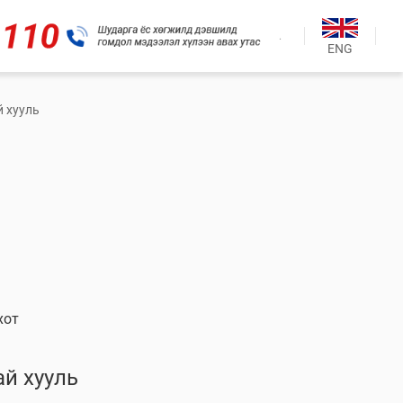
.
ENG
й хууль
хот
ай хууль