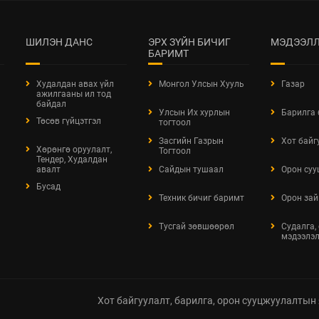
ШИЛЭН ДАНС
ЭРХ ЗҮЙН БИЧИГ
МЭДЭЭЛЛ
БАРИМТ
Худалдан авах үйл
Монгол Улсын Хууль
Газар
ажилгааны ил тод
байдал
Улсын Их хурлын
Барилга
Төсөв гүйцэтгэл
тогтоол
Засгийн Газрын
Хот байг
Хөрөнгө оруулалт,
Тогтоол
Тендер, Худалдан
авалт
Сайдын тушаал
Орон суу
Бусад
Техник бичиг баримт
Орон зай
Тусгай зөвшөөрөл
Судалга,
мэдээлэ
Хот байгуулалт, барилга, орон сууцжуулалтын 