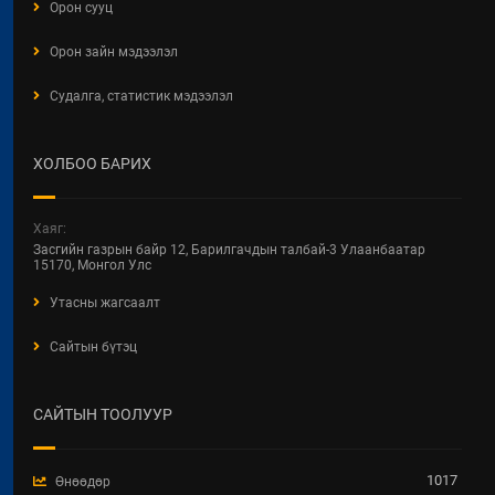
Орон сууц
Орон зайн мэдээлэл
Судалга, статистик мэдээлэл
ХОЛБОО БАРИХ
Хаяг:
Засгийн газрын байр 12, Барилгачдын талбай-3 Улаанбаатар
15170, Монгол Улс
Утасны жагсаалт
Сайтын бүтэц
САЙТЫН ТООЛУУР
1017
Өнөөдөр