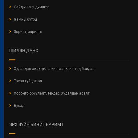
Сайдын мэндчилгээ
Яамны бүтэц
Зорилт, зорилго
ШИЛЭН ДАНС
Худалдан авах үйл ажилгааны ил тод байдал
Төсөв гүйцэтгэл
Хөрөнгө оруулалт, Тендер, Худалдан авалт
Бусад
ЭРХ ЗҮЙН БИЧИГ БАРИМТ