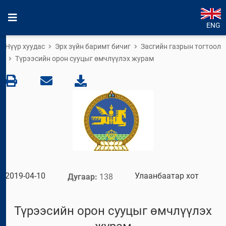
ENG
Нүүр хуудас
Эрх зүйн баримт бичиг
Засгийн газрын тогтоол
Түрээсийн орон сууцыг өмчлүүлэх журам
2019-04-10
Улаанбаатар хот
Дугаар:
138
Түрээсийн орон сууцыг өмчлүүлэх