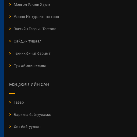
Монгол Улсын Хууль
Улсын Их хурлын тогтоол
Засгийн Газрын Тогтоол
Сайдын тушаал
Техник бичиг баримт
Тусгай зөвшөөрөл
МЭДЭЭЛЛИЙН САН
Газар
Барилга байгууламж
Хот байгуулалт