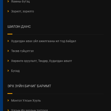
Яамны бүтэц
Зорилт, зорилго
ШИЛЭН ДАНС
Худалдан авах үйл ажилгааны ил тод байдал
Төсөв гүйцэтгэл
Хөрөнгө оруулалт, Тендер, Худалдан авалт
Бусад
ЭРХ ЗҮЙН БИЧИГ БАРИМТ
Монгол Улсын Хууль
Улсын Их хурлын тогтоол