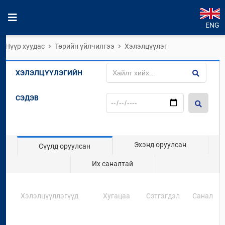
ENG
Нүүр хуудас
Төрийн үйлчилгээ
Хэлэлцүүлэг
ХЭЛЭЛЦҮҮЛЭГИЙН
СЭДЭВ
Эхэнд оруулсан
Сүүлд оруулсан
Их саналтай
Хэлэлцүүллэгүүд
Хугацаа
Сэтгэгдэл
Санал