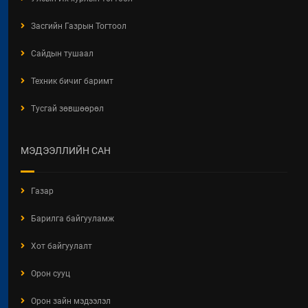
Засгийн Газрын Тогтоол
Сайдын тушаал
Техник бичиг баримт
Тусгай зөвшөөрөл
МЭДЭЭЛЛИЙН САН
Газар
Барилга байгууламж
Хот байгуулалт
Орон сууц
Орон зайн мэдээлэл