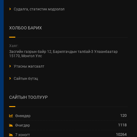
Судалга, статистик мэдээлэл
ХОЛБОО БАРИХ
Хаяг:
Засгийн газрын байр 12, Барилгачдын талбай-3 Улаанбаатар
15170, Монгол Улс
Утасны жагсаалт
Сайтын бүтэц
САЙТЫН ТООЛУУР
120
Өнөөдөр
1118
Өчигдөр
10264
7 хоногт